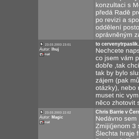
konzultaci s 
předá Radě pro
po revizi a sp
oddělení post
oprávněným za
to cervenytrpaslik.
23.03.2003 23:01
Autor:
Ihuj
Nechcete napsa
co jsem vám p
dobře ,tak chci 
tak by bylo sl
zájem (pak mů
otázky), nebo 
muset nic vyme
něco zhotovit 
Chris Barrie v Čer
23.03.2003 22:02
Autor:
Magic
Nedávno sem s
Zmiji(jenom 3 s
Šlechta hraje 