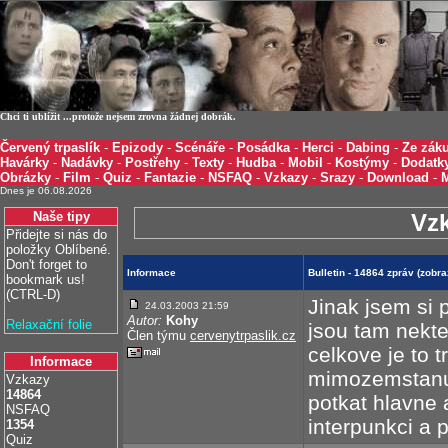
Chci ti ublížit ...protože nejsem zrovna žádnej dobrák.
Červený trpaslík
-
Epizody
-
Scénáře
-
Posádka
-
Herci
-
Dabing
-
Ze záku
Havárky
-
Nadávky
-
Postřehy
-
Texty
-
Hudba
-
Mobil
-
Kostýmy
-
Dodatk
Obrázky
-
Film
-
Quiz
-
Fantazie
-
NSFAQ
-
Vzkazy
-
Srazy
-
Download
-
Dnes je 06.08.2026
Naše tipy
Vz
Přidejte si nás do
položky Oblíbené.
Don't forget to
Informace
Bulletin - 14864 zpráv (zob
bookmark us!
(CTRL-D)
Jinak jsem si 
24.03.2003 21:59
Autor:
Kohy
Relaxační folie
jsou tam nekte
Člen týmu
cervenytrpaslik.cz
celkove je to 
Informace
mimozemstanum
Vzkazy
14864
potkat hlavne 
NSFAQ
interpunkci a 
1354
Quiz