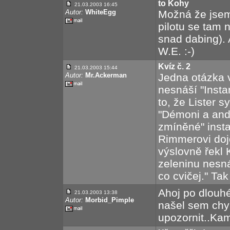
to Kohy
21.03.2003 16:45
Autor:
WhiteEgg
Možná že jsem
pilotu se tam n
snad dabing).
W.E. :-)
Kvíz č. 2
21.03.2003 15:44
Autor:
Mr.Ackerman
Jedna otázka v 
nesnáší "Insta
to, že Lister 
"Démoni a andě
zmíněné" insta
Rimmerovi doj
výslovně řekl 
zeleninu nesná
co cvičej." Tak
Ahoj po dlouhé
21.03.2003 13:38
Autor:
Morbid_Pimple
našel sem chyb
upozornit..Kam