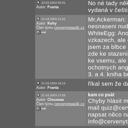
No né tady něk
22.03.2003 00:51
Autor:
Franta
vydaná v češt
Mr.Ackerman: 
21.03.2003 21:01
Autor:
Kohy
nesnaseni nud
Člen týmu
cervenytrpaslik.cz
WhiteEgg: Ano, 
vzkazech, ale 
jsem za blbce 
zde ke stazeni
ke vsemu, ale 
ochotnych angli
3. a 4. kniha b
říkal sem že d
21.03.2003 18:13
Autor:
Franta
kam co psát
21.03.2003 17:03
Autor:
Clouseau
Chyby hlásit m
Člen týmu
cervenytrpaslik.cz
mail quiz@cer
napsat něco n
info@cervenytr