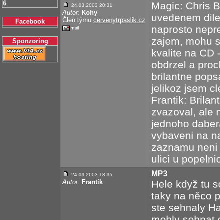
6
Magic: Chris B
24.03.2003 20:31
Autor:
Kohy
uvedenem dile
Člen týmu
cervenytrpaslik.cz
Facebook
naprosto nepr
zajem, mohu sl
Sponzoring
kvalite na CD 
obdrzel a proc
brilantne pops
jelikoz jsem c
Frantik: Brilan
zvazoval, ale 
jednoho dabera
vybaveni na na
zaznamu neni 
ulici u popelni
MP3
24.03.2003 18:35
Autor:
Frantík
Hele když tu s
taky na něco 
ste sehnaly Ha
mohly sehnat o