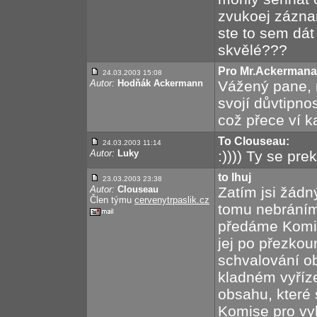
zvukoej zázna
ste to sem dát
skvělé???
Pro Mr.Ackermana
24.03.2003 15:08
Autor:
Hodňák Ackermann
Vážený pane, 
svojí důvtipnos
což přece ví k
To Clouseau:
24.03.2003 11:14
Autor:
Luky
:)))) Ty se pre
to lhuj
23.03.2003 23:38
Autor:
Clouseau
Zatím jsi žádn
Člen týmu
cervenytrpaslik.cz
tomu nebráním
předáme Komis
jej po přezko
schvalování o
kladném vyříz
obsahu, které 
Komise pro vyh