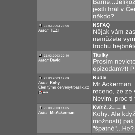
Barrie...Jelik
jestli hrál v Č
někdo?
NSFAQ
22.03.2003 23:05
Autor:
TEZI
Nějak vám zas
nemůžete vyml
trochu hejbnět
Titulky
22.03.2003 20:46
Autor:
David
Prosim neviete
epizodam?!! 
Nudle
22.03.2003 17:09
Autor:
Kohy
Mr.Ackerman: 
Člen týmu
cervenytrpaslik.cz
receno, ze ze 
Nevim, proc ti
Kvíz č. 2........ II.
22.03.2003 14:05
Autor:
Mr.Ackerman
Kohy: Ale když
možností) pak 
"špatné"...He?