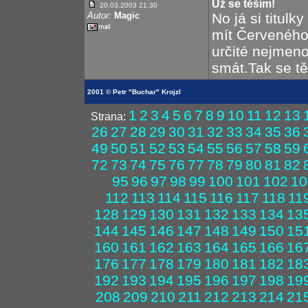
Už se těšim!
20.03.2003 21:30
Autor:
Magic
No já si titul
mít Červeného 
určité nejmeno
smát.Tak se tě
2001 © Petr "Buchar" Krojzl
1
2
3
4
5
6
7
8
9
10
11
12
13
Strana:
26
27
28
29
30
31
32
33
34
35
36
49
50
51
52
53
54
55
56
57
58
59
72
73
74
75
76
77
78
79
80
81
82
95
96
97
98
99
100
101
102
10
112
113
114
115
116
117
118
11
128
129
130
131
132
133
134
13
144
145
146
147
148
149
150
15
160
161
162
163
164
165
166
16
176
177
178
179
180
181
182
18
192
193
194
195
196
197
198
19
208
209
210
211
212
213
214
21