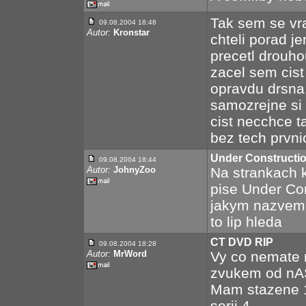
Tak sem se vra
09.08.2004 18:48
Autor:
Kronstar
chteli porad j
precetl drouho
zacel sem cist 
opravdu drsna.
samozrejne si 
cist necchce ta
bez tech prvni
Under Constructi
09.08.2004 18:44
Autor:
JohnyZoo
Na strankach 
pise Under Con
jakym nazvem 
to lip hleda
CT DVD RIP
09.08.2004 18:28
Autor:
MrWord
Vy co nemate 
zvukem od nAS
Mam stazene 1-
serii 4.