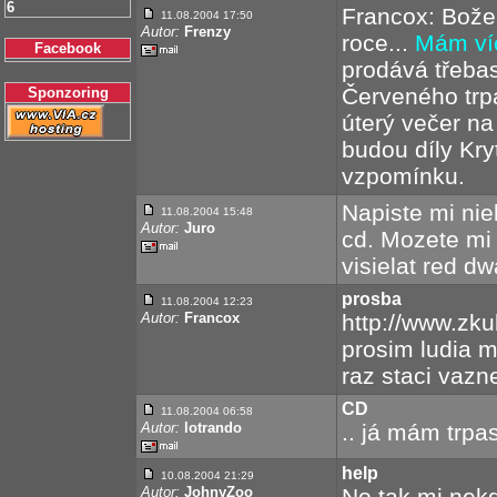
6
Francox: Bože, 
11.08.2004 17:50
Autor:
Frenzy
roce...
Mám ví
Facebook
prodává třeba
Červeného trpa
Sponzoring
úterý večer na
budou díly Kry
vzpomínku.
Napiste mi nie
11.08.2004 15:48
Autor:
Juro
cd. Mozete mi 
visielat red d
prosba
11.08.2004 12:23
Autor:
Francox
http://www.zk
prosim ludia m
raz staci vazn
CD
11.08.2004 06:58
Autor:
lotrando
.. já mám trpa
help
10.08.2004 21:29
Autor:
JohnyZoo
No tak mi nekd