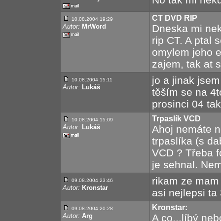
CT DVD RIP
10.08.2004 19:29
Autor:
MrWord
Dneska mi nek
rip CT. A ptal 
omylem jeho e
zajem, tak at 
jo a jinak jse
10.08.2004 15:11
Autor:
Lukáš
těším se na 4to
prosinci 04 tak
Trpaslík VCD
10.08.2004 15:09
Autor:
Lukáš
Ahoj nemáte n
trpaslíka (s d
VCD ? Třeba f
je sehnal. N
rikam ze mam z
09.08.2004 23:46
Autor:
Kronstar
asi nejlepsi ta 
Kronstar:
09.08.2004 20:28
Autor:
Arg
A co...líbý ne