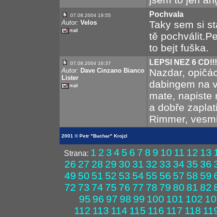
Pochvala
07.08.2004 19:55
Autor:
Velos
Taky sem si s
tě pochválit.
to bejt fuška.
LEPSI NEZ 6 CD!!!
07.08.2004 16:37
Autor:
Dave Cinzano Bianco
Nazdar, opičá
Lister
dabingem na v
mate, napiste
a dobře zaplat
Rimmer, vesmir
2001 © Petr "Buchar" Krojzl
1
2
3
4
5
6
7
8
9
10
11
12
13
Strana:
26
27
28
29
30
31
32
33
34
35
36
49
50
51
52
53
54
55
56
57
58
59
72
73
74
75
76
77
78
79
80
81
82
95
96
97
98
99
100
101
102
10
112
113
114
115
116
117
118
11