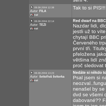
Tak to si PIS!!!
09.08.2004 12:38
Autor:
FILA
Red dwarf na BBC
08.08.2004 22:14
Autor:
TEZI
Nazdar lidi, d
jestli už to ví
chytají BBC pr
Červeného trpas
první tři. Titu
přeložena jak
většina lidí z
proč sledovat t
Nedáte si někdo t
08.08.2004 13:23
Autor:
švitořivá švitorka
Psal jsem si n
neozval..fung
nenašel by se
dvd se všemi d
dabované?? Fa
jsem to jen ang