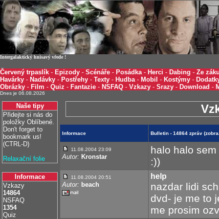
Intergalaktický hnisavý vřede !
Červený trpaslík
-
Epizody
-
Scénáře
-
Posádka
-
Herci
-
Dabing
-
Ze záku
Havárky
-
Nadávky
-
Postřehy
-
Texty
-
Hudba
-
Mobil
-
Kostýmy
-
Dodatk
Obrázky
-
Film
-
Quiz
-
Fantazie
-
NSFAQ
-
Vzkazy
-
Srazy
-
Download
-
Dnes je 06.08.2026
Naše tipy
Vz
Přidejte si nás do
položky Oblíbené.
Don't forget to
Informace
Bulletin - 14864 zpráv (zob
bookmark us!
(CTRL-D)
halo halo sem v
11.08.2004 23:09
Autor:
Kronstar
Relaxační folie
:))
help
Informace
11.08.2004 20:51
Autor:
beach
nazdar lidi sc
Vzkazy
14864
dvd- je me to 
NSFAQ
1354
me prosim ozve
Quiz