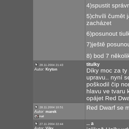
4)spustit sprá
5)chvíli čumět 
zacházet
6)posunout tiul
7)ještě posunout
8) bod 7 někol
titulky
28.11.2004 21:43
Autor:
Kryton
Díky moc za ty 
upravu.. nyní s
poškodil čip no
hlavu ve tvaru 
opájet Red Dwar
Red Dwarf se mi
28.11.2004 10:51
Autor:
marek
... a
27.11.2004 22:44
Autor:
Viky