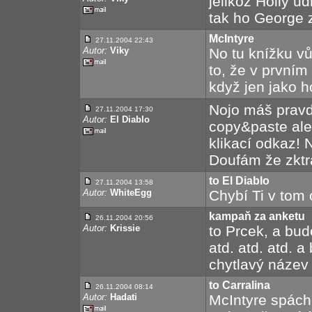
jelikož Holly u
tak ho George z
McIntyre
27.11.2004 22:43
Autor:
Viky
No tu knížku v
to, že v prvním 
když jen jako h
Nojo máš pravd
27.11.2004 17:30
Autor:
El Diablo
copy&paste ale
klikací odkaz! 
Doufám že zktra
to El Diablo
27.11.2004 13:58
Autor:
WhiteEgg
Chybí Ti v tom
kampaň za anketu
26.11.2004 20:56
Autor:
Krissie
to Prcek, a bud
atd. atd. atd. 
chytlavý název 
to Carralina
26.11.2004 08:14
Autor:
Hadati
McIntyre spách