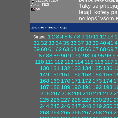
Den polévky Gasp
25.11.2004 22:00
Autor:
TEZI
Taky se připoj
létají, kofety 
nejlepší všem 
2001 © Petr "Buchar" Krojzl
1
2
3
4
5
6
7
8
9
10
11
12
13
1
Strana:
31
32
33
34
35
36
37
38
39
40
41
4
59
60
61
62
63
64
65
66
67
68
69
7
87
88
89
90
91
92
93
94
95
96
9
110
111
112
113
114
115
116
117
1
130
131
132
133
134
135
136
1
149
150
151
152
153
154
155
1
168
169
170
171
172
173
174
1
187
188
189
190
191
192
193
1
206
207
208
209
210
211
212
2
225
226
227
228
229
230
231
2
244
245
246
247
248
249
250
2
263
264
265
266
267
268
269
2