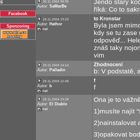
Jendo starý koč
6
30.11.2004 08:56
Autor:
SaMarBe
říká: Co to sak
Facebook
to Kronstar
29.11.2004 15:23
Autor:
Hathor
Byla jsem mimo
Sponzoring
kdy se tu zase 
odpověď... Hel
znáš taky nojo
vim
Zhodnocení
29.11.2004 14:14
Autor:
Palladin
b: V podstatě, 
f
29.11.2004 12:49
Autor:
b
f
Ona je to vážně
28.11.2004 23:28
Autor:
El Diablo
1)musíte najít 
2)nainstalovat a
3)opakovat bod