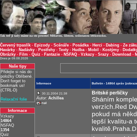
Tak teď ji tady máme na sto procent! Měňavou, šílenou, uslintanou lebkocucku.
Červený trpaslík
-
Epizody
-
Scénáře
-
Posádka
-
Herci
-
Dabing
-
Ze záku
Havárky
-
Nadávky
-
Postřehy
-
Texty
-
Hudba
-
Mobil
-
Kostýmy
-
Dodatk
Obrázky
-
Film
-
Quiz
-
Fantazie
-
NSFAQ
-
Vzkazy
-
Srazy
-
Download
-
Dnes je 09.08.2026
Naše tipy
Přidejte si nás do
položky Oblíbené.
Don't forget to
Informace
Bulletin - 14864 zpráv (zobra
bookmark us!
(CTRL-D)
Britské perličky
30.11.2004 21:38
Autor:
Achillea
Sháním komplet
Relaxační folie
verzích.Red Dw
Informace
pokud má někdo
Vzkazy
lepší kvalitu-a
14864
NSFAQ
kvalitě.Praha.
1354
Quiz