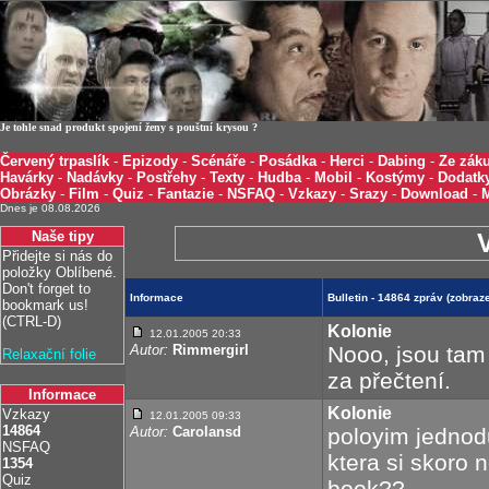
Je tohle snad produkt spojení ženy s pouštní krysou ?
Červený trpaslík
-
Epizody
-
Scénáře
-
Posádka
-
Herci
-
Dabing
-
Ze záku
Havárky
-
Nadávky
-
Postřehy
-
Texty
-
Hudba
-
Mobil
-
Kostýmy
-
Dodatk
Obrázky
-
Film
-
Quiz
-
Fantazie
-
NSFAQ
-
Vzkazy
-
Srazy
-
Download
-
Dnes je 08.08.2026
Naše tipy
Přidejte si nás do
položky Oblíbené.
Don't forget to
Informace
Bulletin - 14864 zpráv (zobra
bookmark us!
(CTRL-D)
Kolonie
12.01.2005 20:33
Autor:
Rimmergirl
Nooo, jsou tam 
Relaxační folie
za přečtení.
Informace
Kolonie
Vzkazy
12.01.2005 09:33
14864
Autor:
Carolansd
poloyim jednod
NSFAQ
ktera si skoro 
1354
Quiz
book??