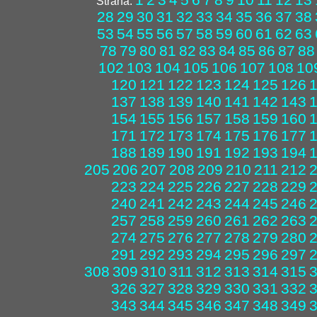
Strana:
28
29
30
31
32
33
34
35
36
37
38
53
54
55
56
57
58
59
60
61
62
63
78
79
80
81
82
83
84
85
86
87
88
102
103
104
105
106
107
108
10
120
121
122
123
124
125
126
137
138
139
140
141
142
143
154
155
156
157
158
159
160
171
172
173
174
175
176
177
188
189
190
191
192
193
194
205
206
207
208
209
210
211
212
223
224
225
226
227
228
229
240
241
242
243
244
245
246
257
258
259
260
261
262
263
274
275
276
277
278
279
280
291
292
293
294
295
296
297
308
309
310
311
312
313
314
315
326
327
328
329
330
331
332
343
344
345
346
347
348
349