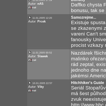
11.01.2005 17:19
Autor:
nAS
Daffko chysta
bonusu, tak se 
Samozrejme...
11.01.2005 12:20
Autor:
Prcek
Existuje spust
se zkazenymi 
vareni Can't s
fanousky Univer
procist vzkazy
Nazdárek fšichn
11.01.2005 00:52
Autor:
Slawek
malinko ořezaná
rád zeptal, exi
jednoho dne na
jakémsi Americk
Hitchhiker's Guide
10.01.2005 22:57
Autor:
Viky
Seriál Stopařův
má šest půlhod
zvuk neexistuje,
http://www.bbc.