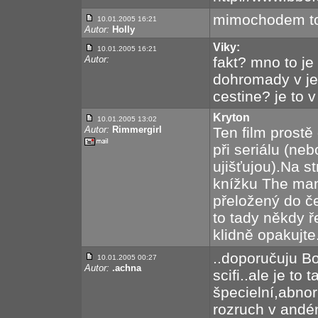
mimochodem to 
10.01.2005 16:21
Autor:
Holly
Viky:
10.01.2005 16:21
Autor:
fakt? mno to je 
dohromady v jed
cestine? je to v
Kryton
10.01.2005 13:02
Autor:
Rimmergirl
Ten film prostě
při seriálu (n
ujišťujou).Na s
knížku The man 
přeložený do če
to tady někdy ř
klidně opakujte.
..doporučuju Bo
10.01.2005 00:27
Autor:
.achna
scifi..ale je to
špecielní,abnor
rozruch v andé