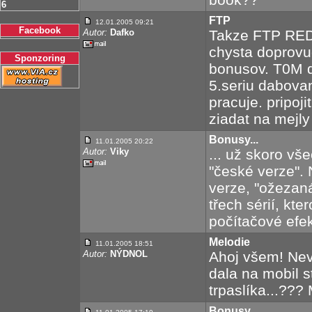
6
FTP
12.01.2005 09:21
Facebook
Autor:
Dafko
Takze FTP RED
chysta doprovud
Sponzoring
bonusov. T0M d
5.seriu dabovan
pracuje. pripoj
ziadat na mejly
Bonusy...
11.01.2005 20:22
Autor:
Viky
... už skoro vš
"české verze". 
verze, "ožezan
třech sérií, kt
počítačové efek
Melodie
11.01.2005 18:51
Autor:
NÝDNOL
Ahoj všem! Nev
dala na mobil 
trpaslíka...???
Bonusy