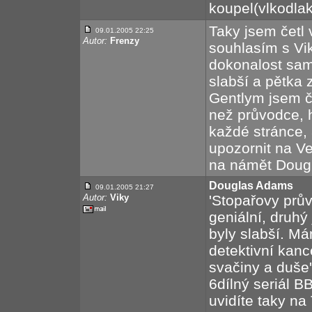
koupel(vlkodla
Taky jsem četl
09.01.2005 22:25
Autor:
Frenzy
souhlasím s Viky
dokonalost sama
slabší a pětka 
Gentlym jsem čet
než průvodce, 
každé stránce, 
upozornit na Ve
na námět Dougl
Douglas Adams
09.01.2005 21:27
Autor:
Viky
'Stopařovy prův
geniální, druhý
byly slabší. Má
detektivní kanc
svačiny a duše
6dílný seriál B
uvidíte taky na