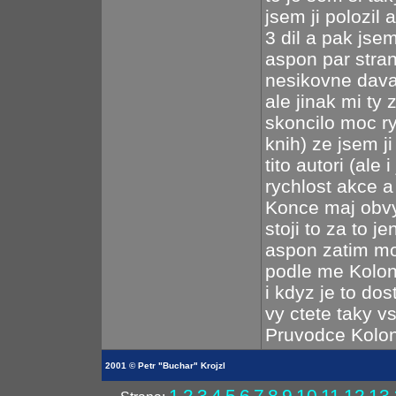
jsem ji polozil 
3 dil a pak jsem
aspon par stran
nesikovne dav
ale jinak mi t
skoncilo moc ry
knih) ze jsem ji
tito autori (ale
rychlost akce a
Konce maj obvyk
stoji to za to 
aspon zatim mo
podle me Koloni
i kdyz je to do
vy ctete taky v
Pruvodce Kolon
2001 © Petr "Buchar" Krojzl
1
2
3
4
5
6
7
8
9
10
11
12
13