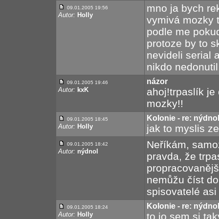
mno ja bych re
09.01.2005 19:56
Autor:
Holly
vymivá mozky t
podle me pokud
protoze by to sk
nevideli serial
nikdo nedonutil 
názor
09.01.2005 19:46
Autor:
kxK
ahoj!trpaslík j
mozky!!
Kolonie - re: nýdno
09.01.2005 18:45
Autor:
Holly
jak to myslis 
Neříkám, samoz
09.01.2005 18:42
Autor:
nýdnol
pravda, že trpa
propracovanější
nemůžu číst do 
spisovatelé asi
Kolonie - re: nýdno
09.01.2005 18:24
Autor:
Holly
to jo sem si ta