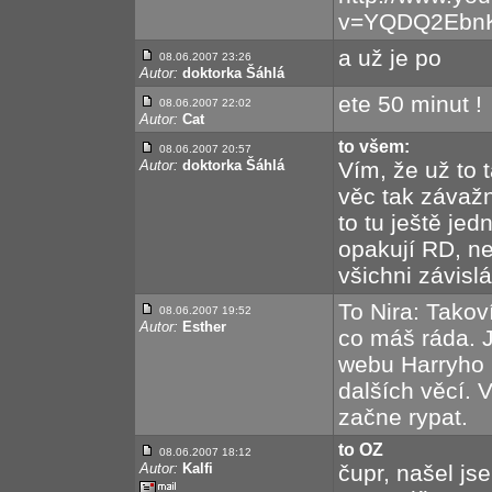
v=YQDQ2Ebn
a už je po
08.06.2007 23:26
Autor:
doktorka Šáhlá
ete 50 minut !
08.06.2007 22:02
Autor:
Cat
to všem:
08.06.2007 20:57
Autor:
doktorka Šáhlá
Vím, že už to 
věc tak závažná
to tu ještě je
opakují RD, ne
všichni závislác
To Nira: Takov
08.06.2007 19:52
Autor:
Esther
co máš ráda. 
webu Harryho 
dalších věcí. 
začne rypat.
to OZ
08.06.2007 18:12
Autor:
Kalfi
čupr, našel jse