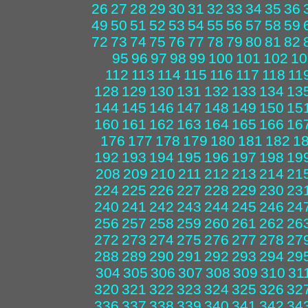
26
27
28
29
30
31
32
33
34
35
36
49
50
51
52
53
54
55
56
57
58
59
72
73
74
75
76
77
78
79
80
81
82
95
96
97
98
99
100
101
102
10
112
113
114
115
116
117
118
11
128
129
130
131
132
133
134
13
144
145
146
147
148
149
150
15
160
161
162
163
164
165
166
16
176
177
178
179
180
181
182
1
192
193
194
195
196
197
198
19
208
209
210
211
212
213
214
21
224
225
226
227
228
229
230
23
240
241
242
243
244
245
246
24
256
257
258
259
260
261
262
26
272
273
274
275
276
277
278
27
288
289
290
291
292
293
294
29
304
305
306
307
308
309
310
31
320
321
322
323
324
325
326
32
336
337
338
339
340
341
342
34