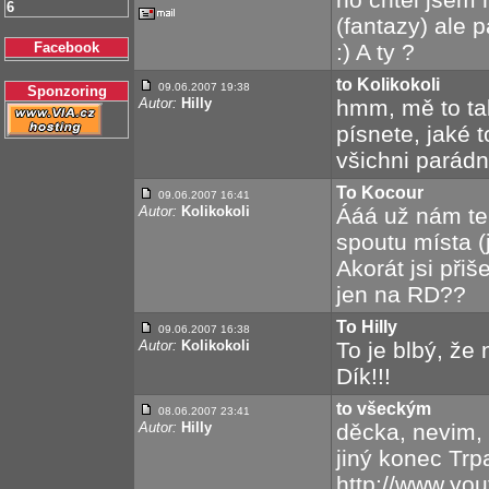
6
(fantazy) ale p
Facebook
:) A ty ?
to Kolikokoli
09.06.2007 19:38
Sponzoring
Autor:
Hilly
hmm, mě to tak
písnete, jaké t
všichni parádně
To Kocour
09.06.2007 16:41
Autor:
Kolikokoli
Ááá už nám ten 
spoutu místa (j
Akorát jsi přiš
jen na RD??
To Hilly
09.06.2007 16:38
Autor:
Kolikokoli
To je blbý, že 
Dík!!!
to všeckým
08.06.2007 23:41
Autor:
Hilly
děcka, nevim, e
jiný konec Trpas
http://www.yo