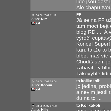
lidé jsou dost 
Ale chápu tvo
FF
08.06.2007 11:12
Autor:
Nira
Já se na FF už
tam moct bejt 
blog RD..... A
výročí cupitav
Konce! Super! 
kari, takže to
blbe, máš víc 
Chodíš sem je
zabavit, ty blb
Takovýhle lidi 
to kolikokoli:
08.06.2007 09:04
Autor:
Kocour
jo jedinej prob
a nevim jestli 
du na to ...
to Kolikokoli
08.06.2007 07:20
Autor:
Hilly
nojo, já se ti