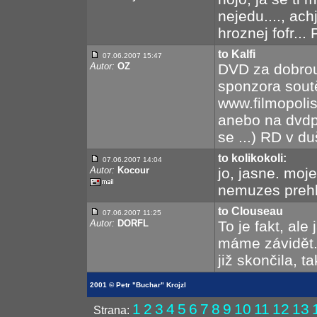
nejedu...., ac
hroznej fofr...
to Kalfi
07.06.2007 15:47
Autor:
OZ
DVD za dobrou
sponzora soutě
www.filmopolis
anebo na dvdpa
se ...) RD v duš
to kolikokoli:
07.06.2007 14:04
Autor:
Kocour
jo, jasne. moj
nemuzes prehl
to Clouseau
07.06.2007 11:25
Autor:
DORFL
To je fakt, al
máme závidět. 
již skončila, t
2001 © Petr "Buchar" Krojzl
1
2
3
4
5
6
7
8
9
10
11
12
13
Strana: