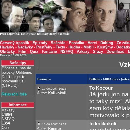
Pach odpovídá. Tohle je fakt náš starý dobrý podrazák.
Červený trpaslík
-
Epizody
-
Scénáře
-
Posádka
-
Herci
-
Dabing
-
Ze záku
Havárky
-
Nadávky
-
Postřehy
-
Texty
-
Hudba
-
Mobil
-
Kostýmy
-
Dodatk
Obrázky
-
Film
-
Quiz
-
Fantazie
-
NSFAQ
-
Vzkazy
-
Srazy
-
Download
-
Dnes je 10.08.2026
Naše tipy
Vz
Přidejte si nás do
položky Oblíbené.
Don't forget to
Informace
Bulletin - 14864 zpráv (zobr
bookmark us!
(CTRL-D)
To Kocour
10.06.2007 10:18
Autor:
Kolikokoli
Já jedu jen na
Relaxační folie
to taky mrzí. A
Informace
sem kdy dělala)
Vzkazy
motivovalo k p
14864
NSFAQ
1354
to kolikokoli:
10.06.2007 09:37
Quiz
Autor:
Kocour
no chtel jsem