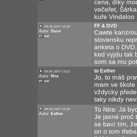
cena, díky mo
večeřet, Šárka
kuře Vindaloo :
FF & DVD
08.06.2007 16:30
Autor:
Durvi
Cawte karizrou
slovensku repr
anketa o DVD.
ked vyjdu tak
som sa mu pote
to Esther
08.06.2007 13:52
Autor:
Nira
Jo, to máš pra
mam ve škole s
vždycky přede
taky nikdy nev
To Nira: Já by
08.06.2007 13:26
Autor:
Esther
Je jasné proč 
se baví tím, ž
on o tom třeba