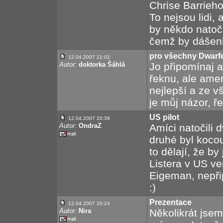
Chrise Barrieh
To nejsou lidi, 
by někdo natoč
čemž by dášenk
pro všechny Dwarf
12.04.2007 21:02
Autor:
doktorka Šáhlá
Jo připomínaj 
řeknu, ale ameri
nejlepší a ze v
je můj názor, ře
US pilot
12.04.2007 20:39
Autor:
OndraZ
Amíci natočili d
druhé byl koco
to dělají, že by
Listera v US ve
Eigeman, nepři
:)
Prezentace
12.04.2007 20:24
Autor:
Nira
Několikrát jsem