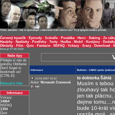
Ticho, mutante ! Jak se opovažuješ s takovouto tváří oslovit vzor? To je zpupná urážka přírody.
Červený trpaslík
-
Epizody
-
Scénáře
-
Posádka
-
Herci
-
Dabing
-
Ze záku
Havárky
-
Nadávky
-
Postřehy
-
Texty
-
Hudba
-
Mobil
-
Kostýmy
-
Dodatk
Obrázky
-
Film
-
Quiz
-
Fantazie
-
NSFAQ
-
Vzkazy
-
Srazy
-
Download
-
Dnes je 07.08.2026
Naše tipy
Přidejte si nás do
položky Oblíbené.
Don't forget to
Informace
Bulletin - 14864 zpráv (zobra
bookmark us!
(CTRL-D)
to doktorka Šáhlá
13.04.2007 19:22
Autor:
Nirvanah Craneová
Musím s tebou v
Relaxační folie
zlouhavý tak ho 
Informace
jen tak plácnu, 
Vzkazy
dejme tomu....n
14864
NSFAQ
bude 10-krát ví
1354
Quiz
urazila moji...s