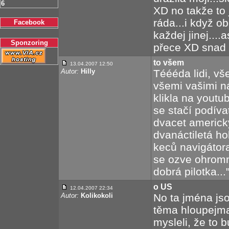
6
XD no takže to
ráda...i když o
Facebook
každej jinej....
Sponzoring
přece XD snad 
to všem
13.04.2007 12:50
Autor:
Hilly
Téééda lidi, v
všemi vašimi n
klikla na youtu
se stačí podíva
dvacet americký
dvanáctiletá ho
keců navigátora
se ozve ohromný
dobrá pilotka..
o US
12.04.2007 22:34
Autor:
Kolikokoli
No ta jména jso
těma hloupejm
mysleli, že to