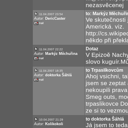
nezasvěcenej
to: Markýz Měchuři
11.04.2007 23:54
Autor:
DericCaster
Ve skutečnosti
Americká. viz.
http://cs.wiki
někdo při přek
Dotaz
11.04.2007 22:22
Autor:
Markýz Měchuřina
V Epizoě Nachy
slovo kuguír.M
to Trpaslíkovcům
11.04.2007 18:35
Autor:
doktorka Šáhlá
Ahoj vsichni, t
jsem se zeptat 
nekoupili prav
Smeg outs, moc
trpaslikovce D
ze si to vezmou
to doktorka Šáhlá
10.04.2007 21:29
Autor:
Kolikokoli
Já jsem to teda