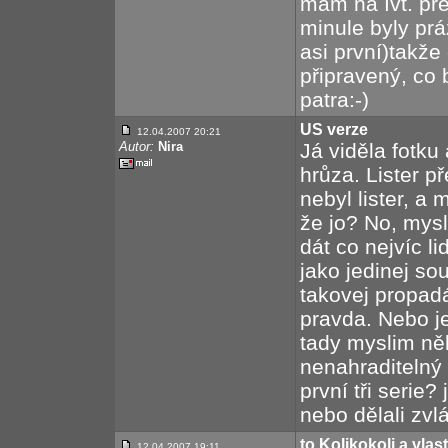
mám na Ivt. př
minule byly prá
asi první)takž
připravený, co 
patra:-)
US verze
12.04.2007 20:21
Autor:
Nira
Já viděla fotku
hrůza. Lister p
nebyl lister, a
že jo? No, mys
dát co nejvíc l
jako jedinej so
takovej propadá
pravda. Nebo je
tady myslim ně
nenahraditelný 
první tři serie
nebo dělali zvlá
to Kolikokoli a vla
12.04.2007 19:11