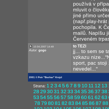
používá v pří
mluvit o člově
jiné přímo urče
(např.play-hrát
pochopila. K Če
mailů. Napíšu j
Červeném trpas
to TEZI
10.04.2007 14:49
Autor:
gogo
jj... to sem se 
vzkazu nize...
sport, pac stoj
nevedel..."
2001 © Petr "Buchar" Krojzl
1
2
3
4
5
6
7
8
9
10
11
12
13
Strana:
28
29
30
31
32
33
34
35
36
37
38
53
54
55
56
57
58
59
60
61
62
63
78
79
80
81
82
83
84
85
86
87
88
102
103
104
105
106
107
108
10