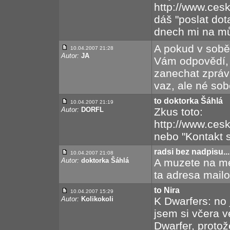
http://www.cesk
dáš "poslat dot
dnech mi na mů
A pokud v sobě 
10.04.2007 21:28
Autor:
JA
Vám odpovědí, 
zanechat zpráv
vaz, ale né sob
to doktorka Šáhlá
10.04.2007 21:19
Autor:
DORFL
Zkus toto:
http://www.ces
nebo "Kontakt s
radsi bez nadpisu...
10.04.2007 21:08
Autor:
doktorka Šáhlá
A muzete na me 
ta adresa mail
to Nira
10.04.2007 15:29
Autor:
Kolikokoli
K Dwarfers: no j
jsem si včera v
Dwarfer, protož