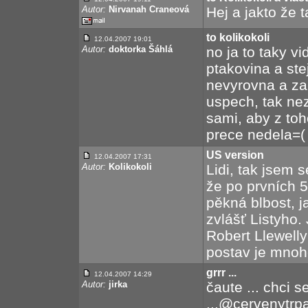
Autor:
Nirvanah Craneová
Hej a jakto že 
to kolikokoli
12.04.2007 19:01
Autor:
doktorka Šáhlá
no ja to taky v
ptakovina a ste
nevyrovna a za 
uspech, tak nez 
sami, aby z toho 
prece nedela=(
US version
12.04.2007 17:31
Autor:
Kolikokoli
Lidi, tak jsem 
že po prvních 5
pěkná blbost, j
zvlášť Listyho.
Robert Llewell
postav je mnoh
grrr ...
12.04.2007 14:29
Autor:
jirka
čaute ... chci s
...@cervenytrpas