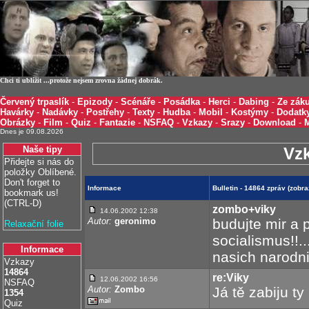
Chci ti ublížit ...protože nejsem zrovna žádnej dobrák.
Červený trpaslík
-
Epizody
-
Scénáře
-
Posádka
-
Herci
-
Dabing
-
Ze záku
Havárky
-
Nadávky
-
Postřehy
-
Texty
-
Hudba
-
Mobil
-
Kostýmy
-
Dodatk
Obrázky
-
Film
-
Quiz
-
Fantazie
-
NSFAQ
-
Vzkazy
-
Srazy
-
Download
-
Dnes je 09.08.2026
Naše tipy
Vz
Přidejte si nás do
položky Oblíbené.
Don't forget to
Informace
Bulletin - 14864 zpráv (zob
bookmark us!
(CTRL-D)
zombo+viky
14.06.2002 12:38
Autor:
geronimo
budujte mir a 
Relaxační folie
socialismus!!.
Informace
nasich narodni
Vzkazy
14864
re:Viky
12.06.2002 16:56
NSFAQ
Autor:
Zombo
Já tě zabiju ty
1354
Quiz