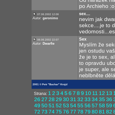
po Archieho :o
sex....
07.06.2002 12:08
Autor:
geronimo
nevim jak dwarf
sekce....je to 
vedomosti...es
Sex
06.06.2002 22:07
Autor:
Dwarfie
Myslím že sekc
jen ostudu vaš
že je to sex, a
to opravdu ubo
je super, ale s
neblbněte dělá
2001 © Petr "Buchar" Krojzl
1
2
3
4
5
6
7
8
9
10
11
12
13
Strana:
26
27
28
29
30
31
32
33
34
35
36
49
50
51
52
53
54
55
56
57
58
59
72
73
74
75
76
77
78
79
80
81
82