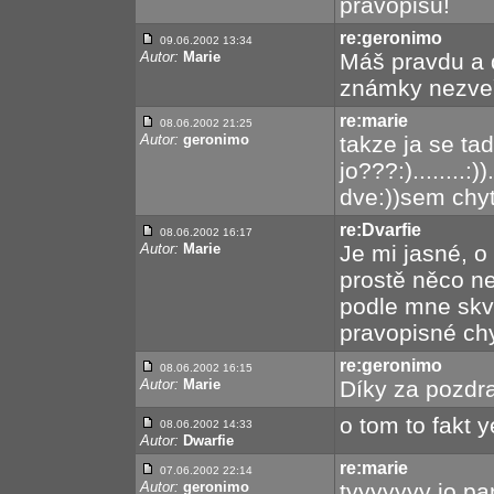
pravopisu!
re:geronimo
09.06.2002 13:34
Autor:
Marie
Máš pravdu a d
známky nezveře
re:marie
08.06.2002 21:25
Autor:
geronimo
takze ja se ta
jo???:)........:
dve:))sem chyt
re:Dvarfie
08.06.2002 16:17
Autor:
Marie
Je mi jasné, o
prostě něco nel
podle mne skv
pravopisné chy
re:geronimo
08.06.2002 16:15
Autor:
Marie
Díky za pozdra
o tom to fakt ye
08.06.2002 14:33
Autor:
Dwarfie
re:marie
07.06.2002 22:14
Autor:
geronimo
tyyyyyyy jo pa