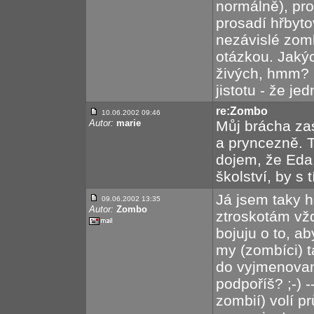
normálně), prot
prosadí hřbyto
nezávislé zom
otázkou. Jakýc
živých, hmm? 
jistotu - že je
re:Zombo
10.06.2002 09:46
Autor:
marie
Můj brácha zas
a pryncezně. T
dojem, že Eda
školství, by s 
Já jsem taky h
09.06.2002 13:35
Autor:
Zombo
ztroskotám vžd
bojuju o to, ab
my (zombíci) t
do vyjmenovaný
podpoříš? ;-) 
zombií) volí 