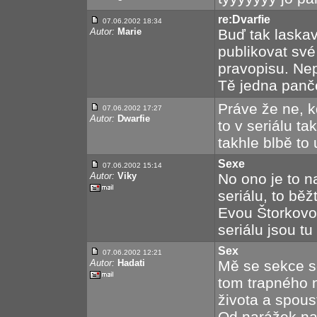
re:Dvarfie
07.06.2002 18:34
Autor:
Marie
Buď tak laskav
publikovat své
pravopisu. Nep
Tě jedna panče
Práve že ne, k
07.06.2002 17:27
Autor:
Dwarfie
to v seriálu ta
takhle blbě to 
Sexe
07.06.2002 15:14
Autor:
Viky
No ono je to 
seriálu, to b
Evou Štorkovo
seriálu jsou t
Sex
07.06.2002 12:21
Autor:
Hadati
Mě se sekce se
tom trapného 
života a spous
Od narážek na