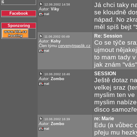
6
Já chci taky n
12.06.2002 14:58
Autor:
Viky
se kloudně dos
Facebook
nápad. No zkr
Sponzoring
měl spíš bejt 
Re: Session
11.06.2002 00:49
Autor:
Kohy
Co se týče sra
Člen týmu
cervenytrpaslik.cz
ujmout nějakej
to mam tady v
jak znám "vás"
SESSION
10.06.2002 16:46
Autor:
Zombo
Ještě dotaz na
velkej sraz (t
myslim ten ve 
myslim nabízel
disco samozře
re: Marie
10.06.2002 16:39
Autor:
Zombo
Edu (a vůbec 
přeju mu hezký