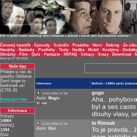
Kde ve zpětné realitě zaměstnají mrtvý hologram a android s hlavou jako hypermoderní kondom ?
Červený trpaslík
-
Epizody
-
Scénáře
-
Posádka
-
Herci
-
Dabing
-
Ze záku
Havárky
-
Nadávky
-
Postřehy
-
Texty
-
Hudba
-
Mobil
-
Kostýmy
-
Dodatk
Obrázky
-
Film
-
Quiz
-
Fantazie
-
NSFAQ
-
Vzkazy
-
Srazy
-
Download
-
Dnes je 07.08.2026
Naše tipy
Přidejte si nás do
položky Oblíbené.
Don't forget to
Informace
Bulletin - 14864 zpráv (zobra
bookmark us!
(CTRL-D)
gogo
13.02.2006 17:34
Autor:
Magic
Aha.. pohyboval
Relaxační folie
byl a ses casto
Informace
dlouhy vlasy, o
Vzkazy
14864
to Rimsak
13.02.2006 17:34
NSFAQ
Autor:
Gizi
To je pravda.. 
1354
Quiz
jsem zahlídla n