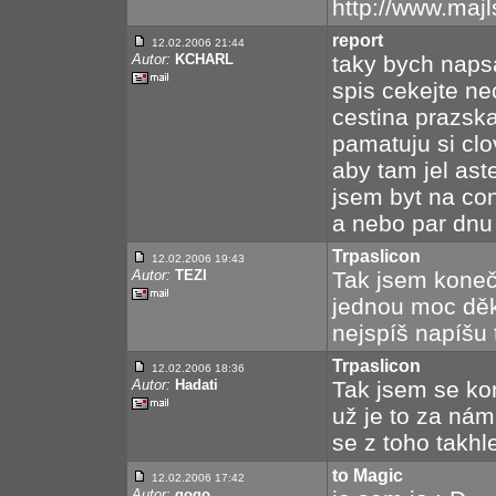
http://www.majl
report
12.02.2006 21:44
Autor:
KCHARL
taky bych naps
spis cekejte ne
cestina prazska
pamatuju si cl
aby tam jel ast
jsem byt na con
a nebo par dnu
Trpaslicon
12.02.2006 19:43
Autor:
TEZI
Tak jsem konečn
jednou moc děk
nejspíš napíšu t
Trpaslicon
12.02.2006 18:36
Autor:
Hadati
Tak jsem se ko
už je to za námi
se z toho takhle
to Magic
12.02.2006 17:42
Autor:
gogo