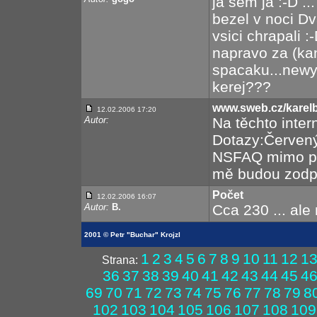
ja sem ja :-D .
bezel v noci Dv
vsici chrapali :
napravo za (ka
spacaku...newym
kerej???
www.sweb.cz/karel
12.02.2006 17:20
Autor:
Na těchto inter
Dotazy:Červený 
NSFAQ mimo pr
mě budou zodpo
Počet
12.02.2006 16:07
Autor:
B.
Cca 230 ... ale
2001 © Petr "Buchar" Krojzl
1
2
3
4
5
6
7
8
9
10
11
12
1
Strana:
36
37
38
39
40
41
42
43
44
45
4
69
70
71
72
73
74
75
76
77
78
79
8
102
103
104
105
106
107
108
109