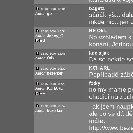
bageta
13.02.2006 13:01
Autor:
gizi
sááákryš... dal
nikde nic.. jen u
RE Otik:
13.02.2006 12:54
Autor:
Johny_G
No vzhledem k 
konání. Jednou 
kde a jak
13.02.2006 12:48
Autor:
Otik
Da se nekde seh
KCHARL
13.02.2006 10:33
Autor:
bezerker
Popřípadě zábě
fotky
13.02.2006 10:29
Autor:
KCHARL
no my mame pres
chodici na zach
Tak jsem nauplo
12.02.2006 23:59
Autor:
bezerker
ale co se dá dě
máte:
http://www.bez