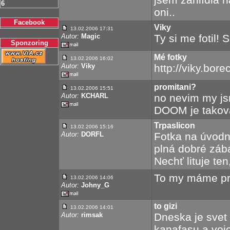
6
oni..
Facebook
Viky
13.02.2006 17:31
Autor:
Magic
Ty si me fotil
Sponzoring
Mé fotky
13.02.2006 16:02
Autor:
Viky
http://viky.bore
promitani?
13.02.2006 15:51
Autor:
KCHARL
no nevim my jsm
DOOM je takova
Trpaslicon
13.02.2006 15:16
Autor:
DORFL
Fotka na úvodní
plná dobré zába
Nechť lituje te
To my máme prá
13.02.2006 14:06
Autor:
Johny_G
to gizi
13.02.2006 14:01
Autor:
rimsak
Dneska je svet
kanafasu a voj