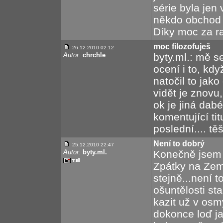
série byla jen
někdo obchod 
Díky moc za r
moc filozofuješ
26.12.2010 02:12
Autor:
chrchle
byty.ml.: mě se
ocení i to, kdy
natočil to jako
vidět je znovu,
ok je jiná dab
komentující tit
poslední.... tě
Není to dobrý
25.12.2010 22:47
Autor:
byty.ml.
Konečně jsem 
Zpátky na Zemi
stejně...není t
ošuntělosti sta
kazit už v osmý
dokonce loď ja