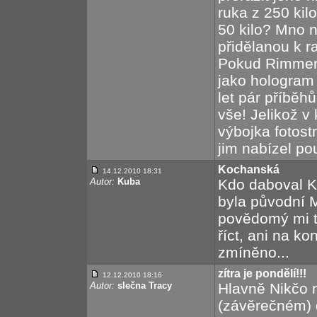
ruka z 250 kil
50 kilo? Mno ne
přidělanou k 
Pokud Rimmera
jako hologram 
let pár příběhů
vše! Jelikož v
výbojka fotostr
jim nabízel po
Kochanská
14.12.2010 18:31
Autor:
Kuba
Kdo daboval K
byla původní 
povědomý mi t
říct, ani na ko
zmíněno...
zítra je pondělí!!!
12.12.2010 18:16
Autor:
slečna Tracy
Hlavně Nikčo 
(závěrečném) d