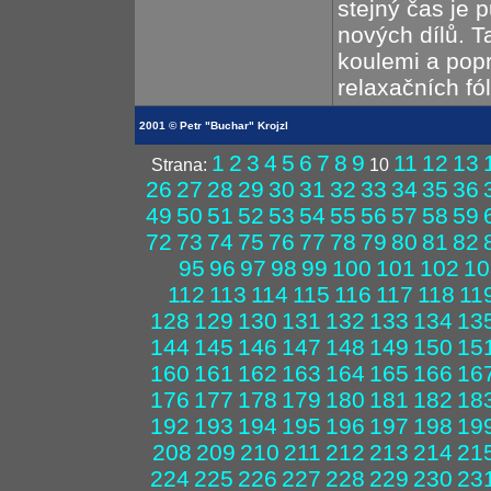
stejný čas je 
nových dílů. 
koulemi a pop
relaxačních fóli
2001 © Petr "Buchar" Krojzl
1
2
3
4
5
6
7
8
9
11
12
13
Strana:
10
26
27
28
29
30
31
32
33
34
35
36
49
50
51
52
53
54
55
56
57
58
59
72
73
74
75
76
77
78
79
80
81
82
95
96
97
98
99
100
101
102
10
112
113
114
115
116
117
118
11
128
129
130
131
132
133
134
13
144
145
146
147
148
149
150
15
160
161
162
163
164
165
166
16
176
177
178
179
180
181
182
18
192
193
194
195
196
197
198
19
208
209
210
211
212
213
214
21
224
225
226
227
228
229
230
23