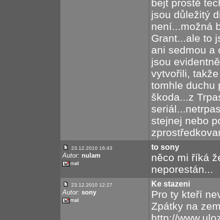
bejt prostě te
jsou důležitý d
není...možná b
Grant...ale to
ani sedmou a o
jsou evidentn
vytvořili, tak
tomhle duchu 
škoda...z Trpas
seriál...netrpa
stejnej nebo p
zprostředkovan
to sony
23.12.2010 16:43
Autor:
nulam
něco mi říká 
neporestán...
Ke stazeni
23.12.2010 12:27
Autor:
sony
Pro ty kteří ne
Zpátky na zem
http://www.ulo