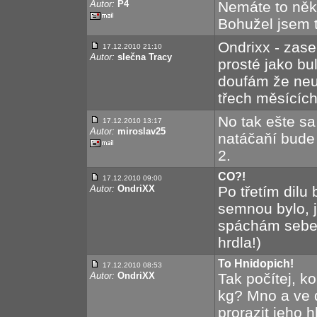
Autor:
P4
Nemáte to něk
Bohužel jsem t
Ondrixx - zase
17.12.2010 21:10
Autor:
slečna Tracy
prosté jako bu
doufám že neu
třech měsících
No tak ešte sa
17.12.2010 13:17
Autor:
miroslav25
natáčaňí bude
2.
CO?!
17.12.2010 09:00
Autor:
OndriXX
Po třetím dilu
semnou bylo, j
spáchám sebev
hrdla!)
To Hnidopich!
17.12.2010 08:53
Autor:
OndriXX
Tak počítej, k
kg? Mno a ve d
prorazit jeho 