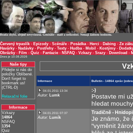
Brada chybí, zřejmě nevyvinutá. Genitálie - malé a neškodné. Nemají žádnou hodnotu.
Červený trpaslík
-
Epizody
-
Scénáře
-
Posádka
-
Herci
-
Dabing
-
Ze záku
Havárky
-
Nadávky
-
Postřehy
-
Texty
-
Hudba
-
Mobil
-
Kostýmy
-
Dodatk
Obrázky
-
Film
-
Quiz
-
Fantazie
-
NSFAQ
-
Vzkazy
-
Srazy
-
Download
-
Dnes je 10.08.2026
Naše tipy
Vz
Přidejte si nás do
položky Oblíbené.
Don't forget to
Informace
Bulletin - 14864 zpráv (zobr
bookmark us!
(CTRL-D)
:-)
04.01.2011 13:34
Autor:
Lumk
Postavte mi už
Relaxační folie
hledat mouch
Informace
Tradičně - Hnidop
Vzkazy
04.01.2011 07:37
14864
Autor:
Lumík
Je známo, že
NSFAQ
"vyměnit žáro
1354
Quiz
bliká za Liste