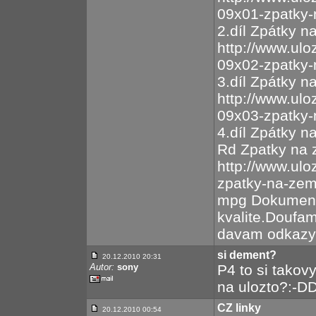
09x01-zpatky-
2.díl Zpátky n
http://www.ulo
09x02-zpatky-
3.díl Zpátky n
http://www.ulo
09x03-zpatky-
4.díl Zpátky n
Rd Zpatky na 
http://www.ulo
zpatky-na-zem
mpg Dokument 
kvalite.Doufam
davam odkazy:
si dement?
20.12.2010 20:31
Autor:
sony
P4 to si takov
na ulozto?:-
CZ linky
20.12.2010 00:54