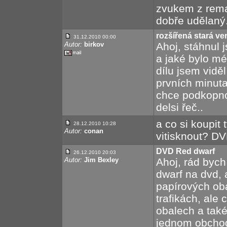
zvukem z rema
dobře udělaný
rozšířená stará ve
31.12.2010 00:00
Autor:
birkov
Ahoj, stáhnul 
a jaké bylo mé
dílu jsem vidě
prvních minuta
chce podkopno
delsi řeč..
a co si koupit 
28.12.2010 10:28
Autor:
conan
vitisknout? DV
DVD Red dwarf
26.12.2010 20:03
Autor:
Jim Bexley
Ahoj, rád bych 
dwarf na dvd, 
papírových oba
trafikách, ale 
obalech a také
jednom obchodě