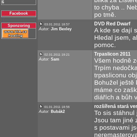
6
to chyba .. Ne
Facebook
po tmě.
DVD Red Dwarf
03.01.2011 18:57
Sponzoring
Autor:
Jim Bexley
A kde se dají 
Hledal jsem, a
pomoc.
Trpaslicon 2011
02.01.2011 19:21
Autor:
Sam
Všem hodně zd
Trpím nedočkav
trpasliconu ob
Bohužel ještě 
máme co zaškr
diářích a bůh v
rozšířená stará ve
01.01.2011 18:56
Autor:
Bubák2
To sis stáhnul
Jsou tam jiné 
s postavami js
neremasterov