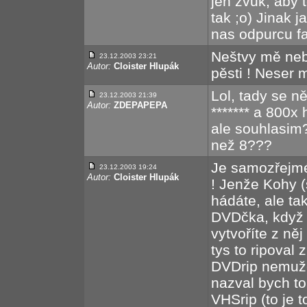
jen zvuk, aby t
tak ;o) Jinak j
nas odpurcu fa
Neštvy mě nebo
23.12.2003 23:21
Autor:
Cloister Hlupák
pěsti ! Neser 
Lol, tady se ně
23.12.2003 21:39
Autor:
ZDEPAPEPA
******* a 800x 
ale souhlasim?
než 8???
Je samozřejmé
23.12.2003 19:24
Autor:
Cloister Hlupák
! Jenže Kohy 
hádáte, ale tak
DVDčka, když 
vytvoříte z něj
tys to ripoval
DVDrip nemužeš 
nazval bych to
VHSrip (to je 