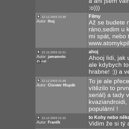
a ani jsem val
:o)))
Filmy
22.12.2003 23:39
Autor:
Ihuj
Až se budete 
ráno,sedim u 
mi spát, nebo 
www.atomykpik
ahoj
22.12.2003 22:21
Autor:
jamamoto
Ahooj lidi, jak
ale kdybych to
hrabne! :)) a v
To je ale přec
22.12.2003 21:48
Autor:
Cloister Hlupák
vítězilo to prv
seriál) a tady
kvaziandroidi,
populární !
to Kohy nebo něk
22.12.2003 21:22
Autor:
Frantík
Vidim že si tý