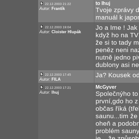
to lhuj
22.12.2003 21:22
Autor:
Frantík
Tvoje zprávy d
manuál k japo
Jo a Ime ! Jak
22.12.2003 19:04
Autor:
Cloister Hlupák
když ho na TV
že si to tady
peněz neni naz
nutně jedno pi
dublony asi n
Ja? Kousek od
22.12.2003 17:45
Autor:
FILA
McGyver
22.12.2003 17:21
Autor:
Ihuj
Společnýho to
první,gdo ho z 
občas říká (tř
saunu...tim že
oheň a podobně
problém sauny 
je... že způsob