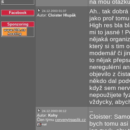
na mou otázku
6
Ah.. tak dobrá 
24.12.2003 01:37
Facebook
Autor:
Cloister Hlupák
jako proř tomu
High res bla bl
Sponzoring
mi to jasné ! 
nějaká organiz
který si s tim 
modemář či jin
to nějak přepsa
neregulérní an
objevilo z čist
někdo dal podv
když sem nerv
nepoužijete fy
vždycky, abych 
...
24.12.2003 00:12
Autor:
Kohy
Cloister: Samo
Člen týmu
cervenytrpaslik.cz
bych tomu asi 