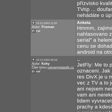
přízvisko kvali
TVrip ... douf
nehádáte o úpln
Anketa
23.12.2003 11:50
Autor:
Fireman
Hmmm, zajimav
nahlasovano ze
serial" a hele
cenu se dohado
android na otr
...
23.12.2003 00:26
Autor:
Kohy
JetFly: Me to 
Člen týmu
cervenytrpaslik.cz
oznaceni. Jak 
res DivX je u
vec z TV a to 
ani nejsem nes
vam ani nerekn
lidem vyvrace
prachy a kdesi