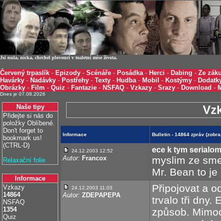
Jsi nula, nicka, chrchel plovoucí v toaletní míse života.
Červený trpaslík
-
Epizody
-
Scénáře
-
Posádka
-
Herci
-
Dabing
-
Ze záku
Havárky
-
Nadávky
-
Postřehy
-
Texty
-
Hudba
-
Mobil
-
Kostýmy
-
Dodatk
Obrázky
-
Film
-
Quiz
-
Fantazie
-
NSFAQ
-
Vzkazy
-
Srazy
-
Download
-
Dnes je 07.08.2026
Naše tipy
Vz
Přidejte si nás do
položky Oblíbené.
Don't forget to
Informace
Bulletin - 14864 zpráv (zobr
bookmark us!
(CTRL-D)
ece k tym serialo
24.12.2003 12:52
Autor:
Francox
myslim ze sme 
Relaxační folie
Mr. Bean to je
Informace
Připojovat a 
Vzkazy
24.12.2003 11:03
14864
Autor:
ZDEPAPEPA
trvalo tři dny
NSFAQ
1354
způsob. Mimoc
Quiz