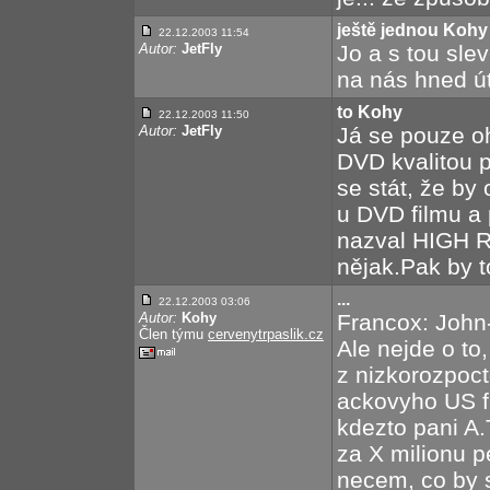
ještě jednou Kohy
22.12.2003 11:54
Autor:
JetFly
Jo a s tou sle
na nás hned úto
to Kohy
22.12.2003 11:50
Autor:
JetFly
Já se pouze oh
DVD kvalitou p
se stát, že by
u DVD filmu a 
nazval HIGH R
nějak.Pak by t
...
22.12.2003 03:06
Autor:
Kohy
Francox: John-
Člen týmu
cervenytrpaslik.cz
Ale nejde o to,
z nizkorozpoct
ackovyho US fi
kdezto pani A.
za X milionu p
necem, co by 