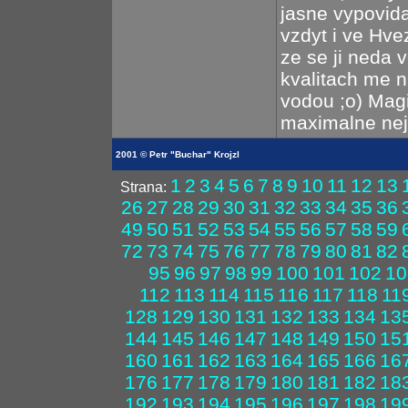
jasne vypovida
vzdyt i ve Hve
ze se ji neda v
kvalitach me n
vodou ;o) Magic
maximalne nejb
2001 © Petr "Buchar" Krojzl
1
2
3
4
5
6
7
8
9
10
11
12
13
Strana:
26
27
28
29
30
31
32
33
34
35
36
49
50
51
52
53
54
55
56
57
58
59
72
73
74
75
76
77
78
79
80
81
82
95
96
97
98
99
100
101
102
10
112
113
114
115
116
117
118
11
128
129
130
131
132
133
134
13
144
145
146
147
148
149
150
15
160
161
162
163
164
165
166
16
176
177
178
179
180
181
182
18
192
193
194
195
196
197
198
19