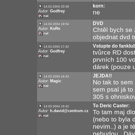
korn:
14.03.2004 20:36
Autor:
Godfrey
ne
DVD
14.03.2004 19:54
Autor:
KoRn
Chtěl bych se z
objednat dvd t
Vstupte do fanklu
14.03.2004 17:42
Autor:
Godfrey
tvůrce RD dost
prvních 100 vo
dárek (pouze u
JEJDA!!
14.03.2004 16:43
Autor:
Magic
No tak to sem s
sem psal já to 
305 s ohniskov
To Deric Caster:
14.03.2004 16:42
Autor:
h.david@centrum.cz
To tam maj dlo
(nebo to byla 
nevim..) a je t
nebudou.. Dáva