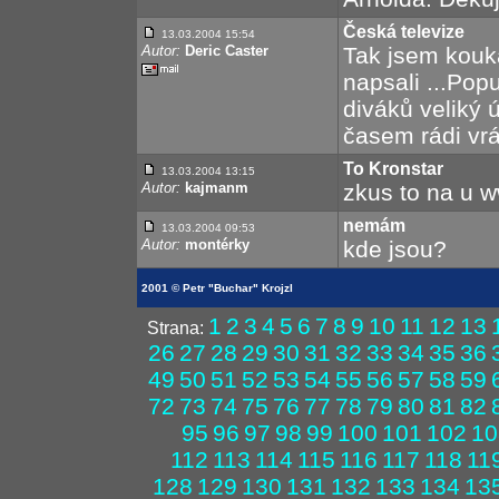
Česká televize
13.03.2004 15:54
Autor:
Deric Caster
Tak jsem kouk
napsali ...Popu
diváků veliký
časem rádi vrát
To Kronstar
13.03.2004 13:15
Autor:
kajmanm
zkus to na u w
nemám
13.03.2004 09:53
Autor:
montérky
kde jsou?
2001 © Petr "Buchar" Krojzl
1
2
3
4
5
6
7
8
9
10
11
12
13
Strana:
26
27
28
29
30
31
32
33
34
35
36
49
50
51
52
53
54
55
56
57
58
59
72
73
74
75
76
77
78
79
80
81
82
95
96
97
98
99
100
101
102
10
112
113
114
115
116
117
118
11
128
129
130
131
132
133
134
13