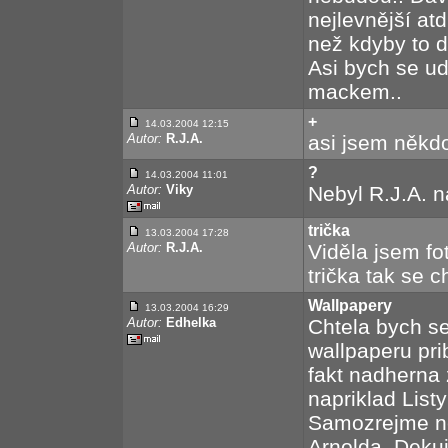
nejlevnější at
než kdyby to 
Asi bych se u
mackem..
+
14.03.2004 12:15
Autor:
R.J.A.
asi jsem někdo
?
14.03.2004 11:01
Autor:
Viky
Nebyl R.J.A. n
trička
13.03.2004 17:28
Autor:
R.J.A.
Viděla jsem fo
trička tak se c
Wallpapery
13.03.2004 16:29
Autor:
Edhelka
Chtela bych se
wallpaperu pri
fakt nadherna
napriklad List
Samozrejme n
Arnolda. Dekuj