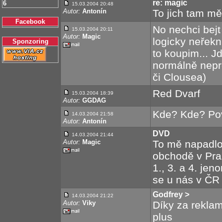
re: magic
6
15.03.2004 20:48
Autor:
Antonín
To jich tam mě
Facebook
No nechci bejt
15.03.2004 20:11
Autor:
Magic
logicky neřekn
Sponzoring
to koupim... J
normálně nep
či Clousea)
Red Dvarf
15.03.2004 18:39
Autor:
GGDAG
Kde? Kde? Po
14.03.2004 21:58
Autor:
Antonín
DVD
14.03.2004 21:44
Autor:
Magic
To mě napadl
obchodě v Pr
1., 3. a 4. je
se u nás v ČR 
Godfrey >
14.03.2004 21:22
Autor:
Viky
Díky za rekl
plus