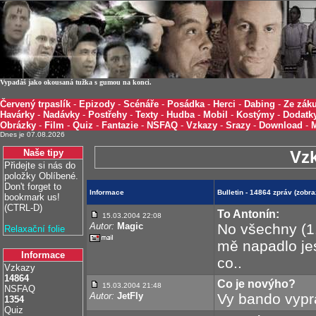
Vypadáš jako okousaná tužka s gumou na konci.
Červený trpaslík
-
Epizody
-
Scénáře
-
Posádka
-
Herci
-
Dabing
-
Ze záku
Havárky
-
Nadávky
-
Postřehy
-
Texty
-
Hudba
-
Mobil
-
Kostýmy
-
Dodatk
Obrázky
-
Film
-
Quiz
-
Fantazie
-
NSFAQ
-
Vzkazy
-
Srazy
-
Download
-
Dnes je 07.08.2026
Naše tipy
Vz
Přidejte si nás do
položky Oblíbené.
Don't forget to
Informace
Bulletin - 14864 zpráv (zob
bookmark us!
(CTRL-D)
To Antonín:
15.03.2004 22:08
Autor:
Magic
No všechny (1.,
Relaxační folie
mě napadlo jest
Informace
co..
Vzkazy
14864
Co je novýho?
15.03.2004 21:48
NSFAQ
Autor:
JetFly
Vy bando vypr
1354
Quiz