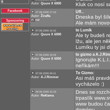
6
Autor:
Quure X 6000
Kluk co nosí su
Facebook
Uff...
07.06.2006 17:10
Autor:
Žiraffa
Dneska byl šíl
Sponzoring
Ale mám novou
to Lumík
07.06.2006 16:32
Autor:
Quure X 6000
Ale ty budeš r
lžu, ale jen n
Lumíku ty jsi de
to gizmo a A.J.Ri
07.06.2006 16:26
Autor:
Quure X 6000
Ignorujte K.L.I
neříkám!!!
To Gizmo:
07.06.2006 00:11
Autor:
A.J.Rimmer
Asi máš pravdu 
vycházelo :)
Dnes se rozch
06.06.2006 22:33
Autor:
Reklama
trpaslík www.s
www budou čas
doménu