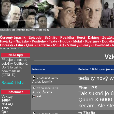
Neuraž se, ale i eunuch má větší koule než ty.
Červený trpaslík
-
Epizody
-
Scénáře
-
Posádka
-
Herci
-
Dabing
-
Ze záku
Havárky
-
Nadávky
-
Postřehy
-
Texty
-
Hudba
-
Mobil
-
Kostýmy
-
Dodatk
Obrázky
-
Film
-
Quiz
-
Fantazie
-
NSFAQ
-
Vzkazy
-
Srazy
-
Download
-
Dnes je 09.08.2026
Naše tipy
Vz
Přidejte si nás do
položky Oblíbené.
Don't forget to
Informace
Bulletin - 14864 zpráv (zobr
bookmark us!
(CTRL-D)
teda ty nový w
07.06.2006 19:40
Autor:
Lumík
Relaxační folie
Ehm... P.S.
07.06.2006 19:22
Informace
Autor:
Žiraffa
Tak sukně je 
Vzkazy
Quure X 6000!
14864
NSFAQ
kecám. Ale ste
1354
Quiz
to Žiraffa
07.06.2006 19:02