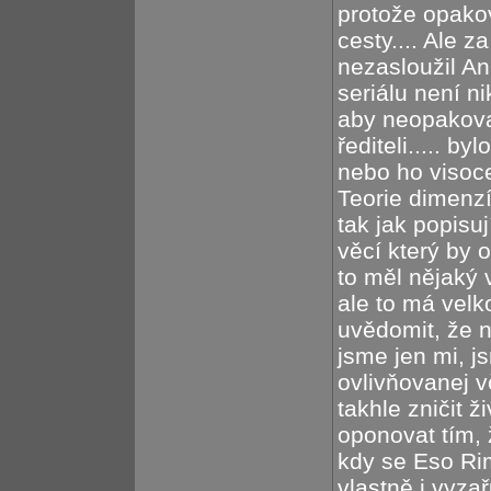
protože opakova
cesty.... Ale z
nezasloužil An
seriálu není n
aby neopakova
řediteli..... b
nebo ho visoce
Teorie dimenzí
tak jak popisu
věcí který by o
to měl nějaký vl
ale to má velko
uvědomit, že 
jsme jen mi, 
ovlivňovanej 
takhle zničit ž
oponovat tím,
kdy se Eso Ri
vlastně i vyzař