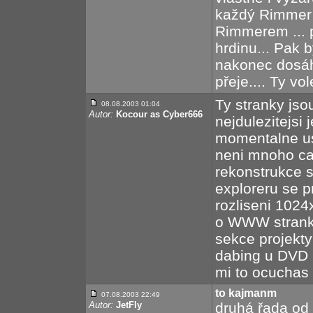
každý Rimmer
Rimmerem ... 
hrdinu... Pak b
nakonec dosáhn
přeje.... Ty vo
Ty stranky jso
08.08.2003 01:04
Autor:
Kocour as Cyber666
nejdulezitejsi 
momentalne us
neni mnoho ca
rekonstrukce 
exploreru se p
rozliseni 1024
o WWW stranky 
sekce projekt
dabing u DVD
mi to ocuchas 
to kajmanm
07.08.2003 22:49
Autor:
JetFly
druhá řada od 