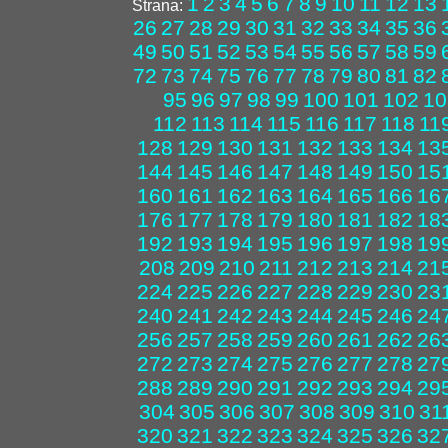
1
2
3
4
5
6
7
8
9
10
11
12
13
Strana:
26
27
28
29
30
31
32
33
34
35
36
49
50
51
52
53
54
55
56
57
58
59
72
73
74
75
76
77
78
79
80
81
82
95
96
97
98
99
100
101
102
10
112
113
114
115
116
117
118
11
128
129
130
131
132
133
134
13
144
145
146
147
148
149
150
15
160
161
162
163
164
165
166
16
176
177
178
179
180
181
182
18
192
193
194
195
196
197
198
19
208
209
210
211
212
213
214
21
224
225
226
227
228
229
230
23
240
241
242
243
244
245
246
24
256
257
258
259
260
261
262
26
272
273
274
275
276
277
278
27
288
289
290
291
292
293
294
29
304
305
306
307
308
309
310
31
320
321
322
323
324
325
326
32