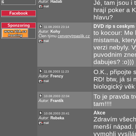
Autor:
Hadati
Jé, tam jsou i
6
hrají poker a 
Facebook
hlavu?
Sponzoring
DVD rip s ceskym
11.08.2003 23:14
Autor:
Kohy
to kocour: Me 
Člen týmu
cervenytrpaslik.cz
mistama, ktery
verzi nebyly. 
puvodnim zne
dabujes? :o)))
O.K., připojte 
11.08.2003 11:23
Autor:
Frenzy
RD! btw, já si 
biologický věk
To je pravda tr
10.08.2003 22:04
Autor:
Frantík
tam!!!!
Akce
10.08.2003 20:41
Autor:
Rebeka
Zdravím všechn
menší nápad. P
vymohli vysílá