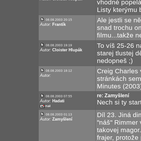
vhodné popelá
Listy kterýmu 
Ale jestli se 
08.08.2003 20:15
Autor:
Frantík
snad trochu om
filmu...takže 
To víš 25-26 n
08.08.2003 19:19
Autor:
Cloister Hlupák
starej tlustej 
nedopneš ;)
Creig Charles 
08.08.2003 18:12
Autor:
stránkách sem 
Minutes (2003) 
re: Zamyšlení
08.08.2003 07:55
Autor:
Hadati
Nech si ty star
Díl 23. Jiná d
08.08.2003 01:13
Autor:
Zamyšlení
"náš" Rimmer v
takovej magor.
frajer, protož