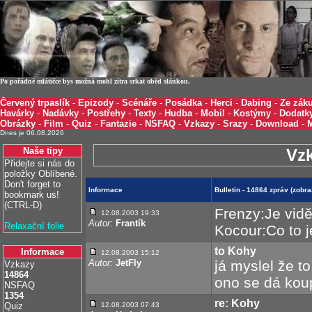
Po pořádné mlátičce bys možná mohl zítra srkat oběd slánkou.
Červený trpaslík
-
Epizody
-
Scénáře
-
Posádka
-
Herci
-
Dabing
-
Ze záku
Havárky
-
Nadávky
-
Postřehy
-
Texty
-
Hudba
-
Mobil
-
Kostýmy
-
Dodatk
Obrázky
-
Film
-
Quiz
-
Fantazie
-
NSFAQ
-
Vzkazy
-
Srazy
-
Download
-
Dnes je 06.08.2026
Naše tipy
Vz
Přidejte si nás do
položky Oblíbené.
Don't forget to
Informace
Bulletin - 14864 zpráv (zob
bookmark us!
(CTRL-D)
Frenzy:Je vidět
12.08.2003 19:33
Autor:
Frantík
Relaxační folie
Kocour:Co to j
to Kohy
Informace
12.08.2003 15:12
Autor:
JetFly
já myslel že t
Vzkazy
14864
ono se dá koup
NSFAQ
1354
re: Kohy
Quiz
12.08.2003 07:43