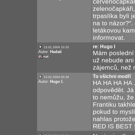
červenočapkář
zelenočapkáři, 
trpaslíka byli 
na to názor?".
letákovou kam
informovat.
re: Hugo I
13.01.2004 10:20
Autor:
Hadati
Mám poslední X
už nebude ani 
zájemců, než 
To všichni modří
13.01.2004 00:29
Autor:
Hugo I.
HA HA HA HA ..
odpovědět. Já 
to nemůžu, že
Frantiku takhl
pokud to myslí
nahlas protože 
RED IS BEST !