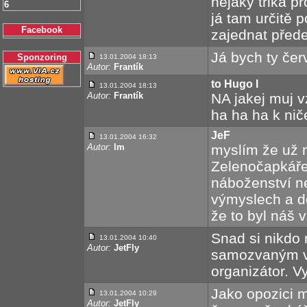
nějaký trika pr
6
já tam určitě 
Facebook
zajednat přede
Já bych ty čer
Sponzoring
13.01.2004 18:13
Autor:
Frantík
to Hugo I
13.01.2004 18:13
Autor:
Frantík
NA jakej muj v
ha ha ha k ni
JeF
13.01.2004 16:32
Autor:
lm
myslím že už n
Zelenočapkáře 
náboženství n
výmyslech a d
že to byl náš 
Snad si nikdo 
13.01.2004 10:40
Autor:
JetFly
samozvaným vů
organizátor. V
Jako opozici 
13.01.2004 10:29
Autor:
JetFly