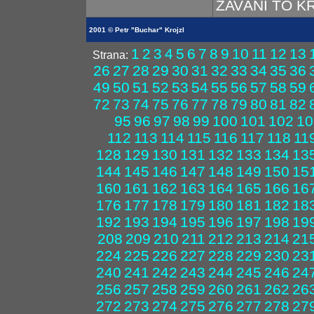
ZAVÁNÍ TO K
2001 © Petr "Buchar" Krojzl
1
2
3
4
5
6
7
8
9
10
11
12
13
Strana:
26
27
28
29
30
31
32
33
34
35
36
49
50
51
52
53
54
55
56
57
58
59
72
73
74
75
76
77
78
79
80
81
82
95
96
97
98
99
100
101
102
10
112
113
114
115
116
117
118
11
128
129
130
131
132
133
134
13
144
145
146
147
148
149
150
15
160
161
162
163
164
165
166
16
176
177
178
179
180
181
182
18
192
193
194
195
196
197
198
19
208
209
210
211
212
213
214
21
224
225
226
227
228
229
230
23
240
241
242
243
244
245
246
24
256
257
258
259
260
261
262
26
272
273
274
275
276
277
278
27