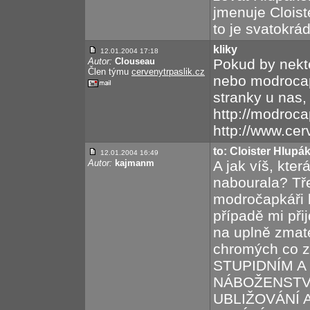
jmenuje Cloist
to je svatokrád
kliky
12.01.2004 17:18
Autor:
Clouseau
Pokud by nekte
Člen týmu
cervenytrpaslik.cz
nebo modrocap
stranky u nas,
http://modroca
http://www.cer
to: Cloister Hlupák
12.01.2004 16:49
Autor:
kajmanm
A jak víš, kte
nabourala? Tř
modročapkáři 
případě mi přij
na uplně zmat
chromých co zů
STUPIDNÍM 
NÁBOŽENSTV
UBLIŽOVÁNÍ 