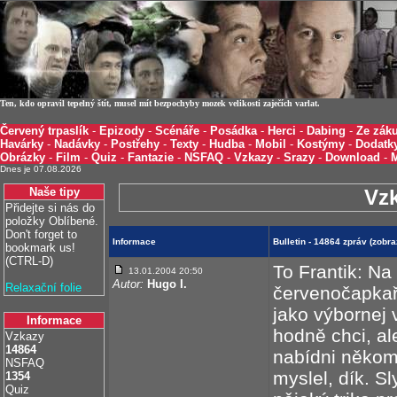
Ten, kdo opravil tepelný štít, musel mít bezpochyby mozek velikosti zaječích varlat.
Červený trpaslík
-
Epizody
-
Scénáře
-
Posádka
-
Herci
-
Dabing
-
Ze záku
Havárky
-
Nadávky
-
Postřehy
-
Texty
-
Hudba
-
Mobil
-
Kostýmy
-
Dodatk
Obrázky
-
Film
-
Quiz
-
Fantazie
-
NSFAQ
-
Vzkazy
-
Srazy
-
Download
-
Dnes je 07.08.2026
Naše tipy
Vz
Přidejte si nás do
položky Oblíbené.
Don't forget to
Informace
Bulletin - 14864 zpráv (zobr
bookmark us!
(CTRL-D)
To Frantik: Na
13.01.2004 20:50
Autor:
Hugo I.
Relaxační folie
červenočapkaři 
jako výbornej v
Informace
hodně chci, ale
Vzkazy
14864
nabídni někom
NSFAQ
myslel, dík. S
1354
Quiz