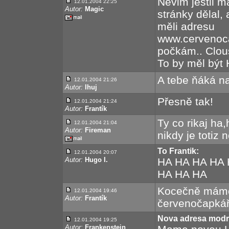
Nevim jestli m
12.01.2004 22:25
Autor:
Magic
stránky dělal,
měli adresu
www.cervenoca
počkám.. Clous
To by měl být 
A tebe ňáká n
12.01.2004 21:26
Autor:
Ihuj
Přesně tak!
12.01.2004 21:24
Autor:
Frantík
Ty co rikaj ha
12.01.2004 21:04
Autor:
Fireman
nikdy je totiz
To Frantik:
12.01.2004 20:07
Autor:
Hugo I.
HA HA HA HA H
HA HA HA
Kocečně máme 
12.01.2004 19:46
Autor:
Frantík
červenočapkář
Nova adresa mod
12.01.2004 19:25
Autor:
Frankenstein