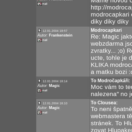
Mame novou U
http://modroca
modrocapkari de
diky diky diky
Modrocapkari
12.01.2004 18:57
Autor:
Frankenstein
Re: Magic jakt
webzdarma jsou
zvratky... ;o) 
ucte, tohle je 
KLIKA modroca
a matku bozi :o
To Modročapkáři:
12.01.2004 18:14
Autor:
Magic
Moc vám to te
nalezena" no j
To Clousea:
12.01.2004 18:10
Autor:
Magic
To neni špatně
webmastera tě
stránek. To Hl
zovat Hlupake