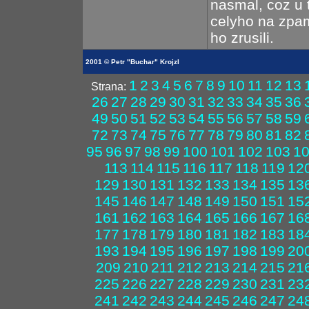
nasmal, coz u 
celyho na zpam
ho zrusili.
2001 © Petr "Buchar" Krojzl
1
2
3
4
5
6
7
8
9
10
11
12
13
Strana:
26
27
28
29
30
31
32
33
34
35
36
49
50
51
52
53
54
55
56
57
58
59
72
73
74
75
76
77
78
79
80
81
82
95
96
97
98
99
100
101
102
103
1
113
114
115
116
117
118
119
12
129
130
131
132
133
134
135
13
145
146
147
148
149
150
151
15
161
162
163
164
165
166
167
16
177
178
179
180
181
182
183
18
193
194
195
196
197
198
199
20
209
210
211
212
213
214
215
21
225
226
227
228
229
230
231
23
241
242
243
244
245
246
247
24