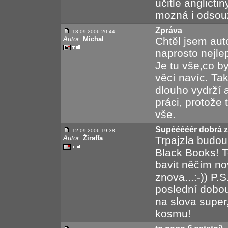
učitle anglicti
mozná i odsouz
Zpráva
13.09.2006 20:44
Autor:
Michal
Chtěl jsem auto
naprosto nejlep
Je tu vše,co by
věcí navíc. Ta
dlouho vydrží 
práci, protože
vše.
Supééééér dobrá z
12.09.2006 19:38
Autor:
Žiraffa
Trpajzla budou
Black Books! T
bavit něčím no
znova...:-)) P.
poslední dobou
na slova super,
kosmu!