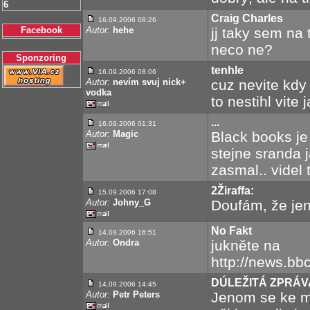
6
Craig Charles
16.09.2006 08:26
Facebook
Autor:
hehe
jj taky sem na
neco ne?
Sponzoring
tenhle
16.09.2006 08:06
Autor:
nevím svuj nick+
cuz nevite kd
vodka
to nestihl vite 
...
16.09.2006 01:31
Autor:
Magic
Black books je 
stejne sranda 
zasmal.. videl
2Žiraffa:
15.09.2006 17:08
Autor:
Johny_G
Doufám, že jen
No Fakt
14.09.2006 16:51
Autor:
Ondra
jukněte na
http://news.bb
DÚLEŽITÁ ZPRÁV
14.09.2006 14:45
Autor:
Petr Peters
Jenom se ke m