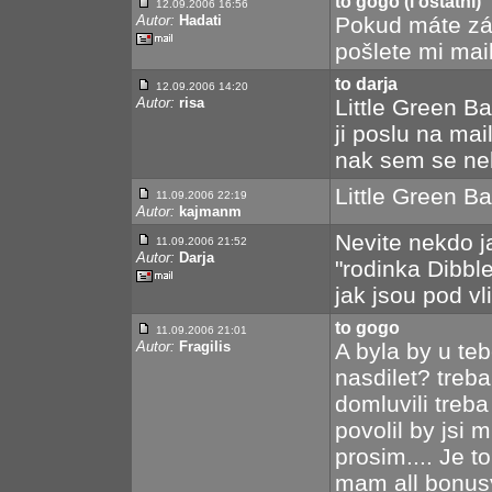
to gogo (i ostatní)
12.09.2006 16:56
Autor:
Hadati
Pokud máte zá
pošlete mi mail
to darja
12.09.2006 14:20
Autor:
risa
Little Green Ba
ji poslu na ma
nak sem se nek
Little Green B
11.09.2006 22:19
Autor:
kajmanm
Nevite nekdo j
11.09.2006 21:52
Autor:
Darja
"rodinka Dibbl
jak jsou pod vl
to gogo
11.09.2006 21:01
Autor:
Fragilis
A byla by u te
nasdilet? treb
domluvili treb
povolil by jsi 
prosim.... Je t
mam all bonusy i