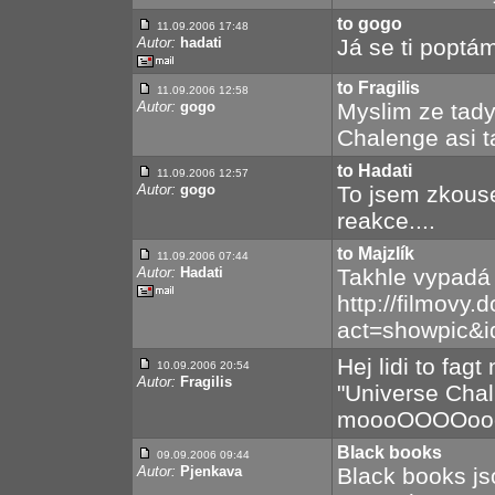
to gogo
11.09.2006 17:48
Autor:
hadati
Já se ti poptá
to Fragilis
11.09.2006 12:58
Autor:
gogo
Myslim ze tady
Chalenge asi ta
to Hadati
11.09.2006 12:57
Autor:
gogo
To jsem zkouse
reakce....
to Majzlík
11.09.2006 07:44
Autor:
Hadati
Takhle vypadá 
http://filmovy
act=showpic&i
Hej lidi to fag
10.09.2006 20:54
Autor:
Fragilis
"Universe Chal
moooOOOOooooc
Black books
09.09.2006 09:44
Autor:
Pjenkava
Black books js