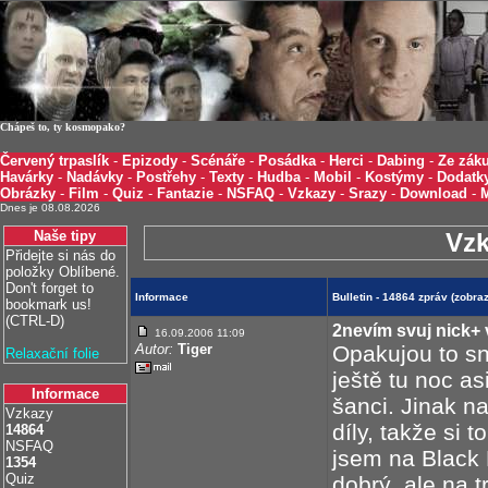
Chápeš to, ty kosmopako?
Červený trpaslík
-
Epizody
-
Scénáře
-
Posádka
-
Herci
-
Dabing
-
Ze záku
Havárky
-
Nadávky
-
Postřehy
-
Texty
-
Hudba
-
Mobil
-
Kostýmy
-
Dodatk
Obrázky
-
Film
-
Quiz
-
Fantazie
-
NSFAQ
-
Vzkazy
-
Srazy
-
Download
-
Dnes je 08.08.2026
Naše tipy
Vz
Přidejte si nás do
položky Oblíbené.
Don't forget to
Informace
Bulletin - 14864 zpráv (zobr
bookmark us!
(CTRL-D)
2nevím svuj nick+
16.09.2006 11:09
Autor:
Tiger
Opakujou to s
Relaxační folie
ještě tu noc a
Informace
šanci. Jinak n
Vzkazy
díly, takže si
14864
NSFAQ
jsem na Black 
1354
Quiz
dobrý, ale na 