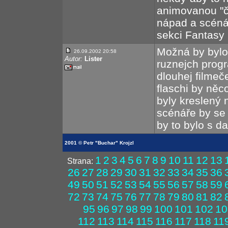
animovanou "č
nápad a scéná
sekci Fantasy b
Možná by bylo
26.09.2002 20:58
Autor:
Lister
ruznejch progr
dlouhej filmeč
flaschi by něc
byly kreslený 
scénáře by se 
by to bylo s d
2001 © Petr "Buchar" Krojzl
1
2
3
4
5
6
7
8
9
10
11
12
13
Strana:
26
27
28
29
30
31
32
33
34
35
36
49
50
51
52
53
54
55
56
57
58
59
72
73
74
75
76
77
78
79
80
81
82
95
96
97
98
99
100
101
102
10
112
113
114
115
116
117
118
11