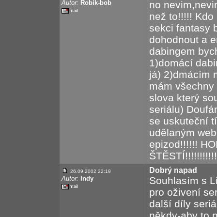
Autor:
Robík-bob
no nevim,nevim
než to!!!!! Kd
sekci fantasy 
dohodnout a em
dabingem bych
1)domácí dabin
já) 2)dmácím 
mám všechny dí
slova který so
seriálu) Doufá
se uskuteční t
udělaným webu
epizod!!!!!! 
ŠTĚSTÍ!!!!!!!!!!!!!
Dobrý napad
26.09.2002 22:19
Autor:
Indy
Souhlasím s L
pro oživení se
další díly seri
někdy-aby to n