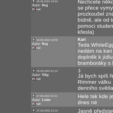
Nechcete někd
29.09.2002 19:04
Autor:
Ihuj
se přece vymys
prozkoušel zn
bídně, ale od 
pomoci studen
křesla)
Kari
29.09.2002 18:59
Autor:
Ihuj
Teda WhiteEggu
nedám na kari d
doplněk k jíd
bramboráky s ka
:)
29.09.2002 01:13
Autor:
Viky
Já bych spíš ř
Rimmer válku :
denního světla
Hele tak kde j
27.09.2002 22:31
Autor:
Lister
dnes né
Jasně představ
27.09.2002 21:10