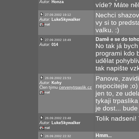
Autor:
Honza
víde? Máte ně
Nechci shazova
27.09.2002 19:12
Autor:
LukeSkywalker
vy si to predst
valku. :)
Damě e se do toh
27.09.2002 18:49
Autor:
014
No tak já byc
programi kdo 
udělat pohybli
tak napište vz
Panove, zavid
26.09.2002 23:53
Autor:
Kohy
nepocitejte ;o
Člen týmu
cervenytrpaslik.cz
jen to, ze ude
tykaji trpaslik
je dost... bude 
Tolik nadseni! T
26.09.2002 23:48
Autor:
LukeSkywalker
Hmm...
26.09.2002 22:32