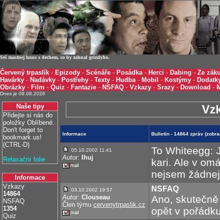
Seš mastnej hnus s dechem, co by zahnal grizzlyho.
Červený trpaslík
-
Epizody
-
Scénáře
-
Posádka
-
Herci
-
Dabing
-
Ze záku
Havárky
-
Nadávky
-
Postřehy
-
Texty
-
Hudba
-
Mobil
-
Kostýmy
-
Dodatk
Obrázky
-
Film
-
Quiz
-
Fantazie
-
NSFAQ
-
Vzkazy
-
Srazy
-
Download
-
Dnes je 09.08.2026
Naše tipy
Vz
Přidejte si nás do
položky Oblíbené.
Don't forget to
Informace
Bulletin - 14864 zpráv (zob
bookmark us!
(CTRL-D)
To Whiteegg: J
05.10.2002 11:41
Autor:
Ihuj
Relaxační folie
kari. Ale v omá
nejsem žádnej 
Informace
Vzkazy
NSFAQ
03.10.2002 19:57
14864
Autor:
Clouseau
Ano, skutečně 
NSFAQ
Člen týmu
cervenytrpaslik.cz
1354
opět v pořádku
Quiz