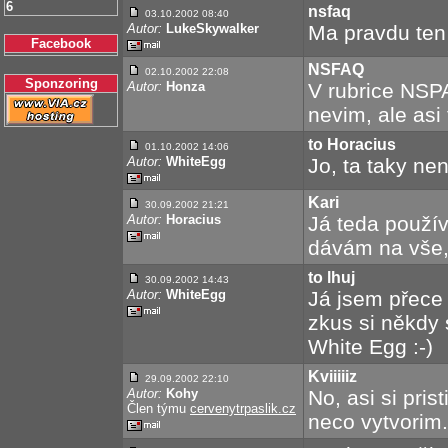
6
nsfaq
03.10.2002 08:40
Autor:
LukeSkywalker
Ma pravdu ten
Facebook
NSFAQ
02.10.2002 22:08
Sponzoring
Autor:
Honza
V rubrice NSPA
nevim, ale asi
to Horacius
01.10.2002 14:06
Autor:
WhiteEgg
Jo, ta taky nen
Kari
30.09.2002 21:21
Autor:
Horacius
Já teda použí
dávám na vše
to lhuj
30.09.2002 14:43
Autor:
WhiteEgg
Já jsem přece ř
zkus si někdy s
White Egg :-)
Kviiiiiz
29.09.2002 22:10
Autor:
Kohy
No, asi si pris
Člen týmu
cervenytrpaslik.cz
neco vytvorim.