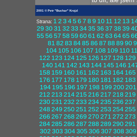
2001 © Petr "Buchar" Krojzl
1
2
3
4
5
6
7
8
9
10
11
12
13
1
Strana:
29
30
31
32
33
34
35
36
37
38
39
4
55
56
57
58
59
60
61
62
63
64
65
6
81
82
83
84
85
86
87
88
89
90
9
104
105
106
107
108
109
110
1
122
123
124
125
126
127
128
129
140
141
142
143
144
145
146
14
158
159
160
161
162
163
164
165
176
177
178
179
180
181
182
183
194
195
196
197
198
199
200
201
212
213
214
215
216
217
218
219
230
231
232
233
234
235
236
237
248
249
250
251
252
253
254
255
266
267
268
269
270
271
272
273
284
285
286
287
288
289
290
291
302
303
304
305
306
307
308
309