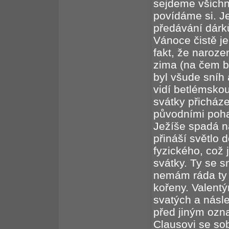
sejdeme všichn
povídáme si. J
předávání dárk
Vánoce čistě je
fakt, že naroze
zima (na čem by
byl všude sníh 
vidí betlémsko
svátky přicháze
původními poha
Ježíše spadá na
přináší světlo 
fyzického, což 
svátky. Ty se 
nemám ráda ty 
kořeny. Valentý
svatých a násl
před jiným ozn
Clausovi se so