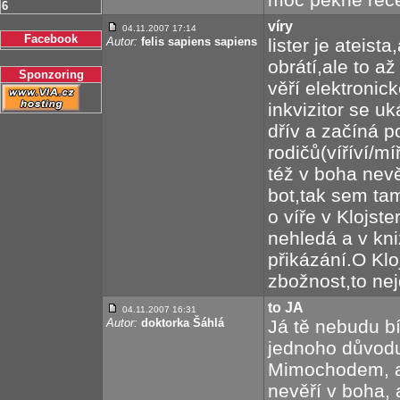
6
víry
04.11.2007 17:14
Facebook
Autor:
felis sapiens sapiens
lister je ateis
obrátí,ale to a
Sponzoring
věří elektronic
inkvizitor se u
dřív a začíná 
rodičů(víříví/m
též v boha nevě
bot,tak sem ta
o víře v Klojster
nehledá a v kn
přikázání.O Klo
zbožnost,to ne
to JA
04.11.2007 16:31
Autor:
doktorka Šáhlá
Já tě nebudu bí
jednoho důvodu.
Mimochodem, as
nevěří v boha, a