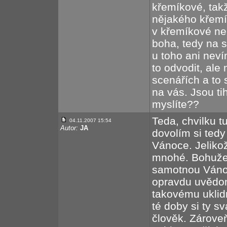
křemíkové, takž
nějakého křemí
v křemíkové neb
boha, tedy na s
u toho ani neví
to odvodit, ale
scenářích a to
na vás. Jsou ti
myslíte??
Teda, chvilku t
04.11.2007 15:54
Autor:
JA
dovolím si tedy
Vánoce. Jelikož
mnohé. Bohužel
samotnou Vánoc
opravdu uvědom
takovému uklid
té doby si ty s
člověk. Zároveň