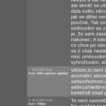
ale téměř se v
dala světu něc
jak se dělat ne
poučné. Tak sn
omlouvám se za
je, že sem zas
nakonec: A kdo
co chce po nás 
se jí však neda
moc omlouvám a
vyhrožování, ale
viktore,to není 
04.11.2007 14:08
Autor:
felis sapiens sapiens
anomální abno
sebestřednost,
sebezahleděnost
konečně snad 
To není samolib
04.11.2007 13:43
Autor:
Viktor