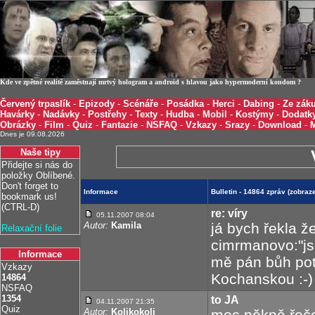
Kde ve zpětné realitě zaměstnají mrtvý hologram a android s hlavou jako hypermoderní kondom ?
Červený trpaslík
-
Epizody
-
Scénáře
-
Posádka
-
Herci
-
Dabing
-
Ze záku
Havárky
-
Nadávky
-
Postřehy
-
Texty
-
Hudba
-
Mobil
-
Kostýmy
-
Dodatk
Obrázky
-
Film
-
Quiz
-
Fantazie
-
NSFAQ
-
Vzkazy
-
Srazy
-
Download
-
Dnes je 09.08.2026
Naše tipy
Přidejte si nás do
položky Oblíbené.
Don't forget to
Informace
Bulletin - 14864 zpráv (zobra
bookmark us!
(CTRL-D)
re: víry
05.11.2007 08:04
Autor:
Kamila
já bych řekla ž
Relaxační folie
cimrmanovo:"js
Informace
mě pán bůh potr
Vzkazy
Kochanskou :-)
14864
NSFAQ
1354
to JA
04.11.2007 21:35
Quiz
Autor:
Kolikokoli
moc pěkně řeče