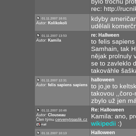
bylo trochu prof
rec: http://rucni
kdyby američani
01.11.2007 16:01
Autor:
Kolikokoli
udělali komerčn
re: Hallween
01.11.2007 13:53
Autor:
Kamila
to felis sapiens
Samhain, tak Ha
nějak prolnuly 
se to zavleklo 
takováhle šašká
halloween
01.11.2007 12:31
Autor:
felis sapiens sapiens
to jo,je to kelt
takovou ,,čoro-
zbylo už jen m
Re: Halloween
01.11.2007 10:46
Autor:
Clouseau
Kamila: ano, pr
Člen týmu
cervenytrpaslik.cz
wikipedii
:)
Halloween
01.11.2007 10:13