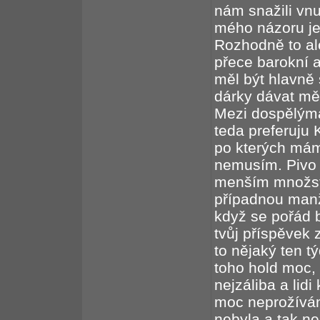
nám snažili vnut
mého názoru je 
Rozhodně to ale
přece barokní a
měl být hlavně 
dárky dávat měli
Mezi dospělýma 
teda preferuju 
po kterých mám
nemusím. Pivo 
menším množstv
případnou manž
když se pořád b
tvůj příspěvek 
to nějaký ten 
toho hold moc,
nejzáliba a lid
moc neprožívám
nebyla a tak n