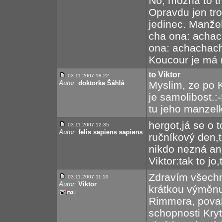
No, možná to tr
Opravdu jen tr
jedinec. Manže
cha ona: acha
ona: achachach
Koucour je má 
to Viktor
03.11.2007 18:22
Autor:
doktorka Šáhlá
Myslim, ze po K
je samolibost.:
tu jeho manzelk
hergot,já se o 
03.11.2007 12:35
Autor:
felis sapiens sapiens
ručníkový den,t
nikdo nezná ani
Viktor:tak to jo,t
Zdravím všechn
03.11.2007 11:10
Autor:
Viktor
krátkou výměn
Rimmera, povahu
schopnosti Kry