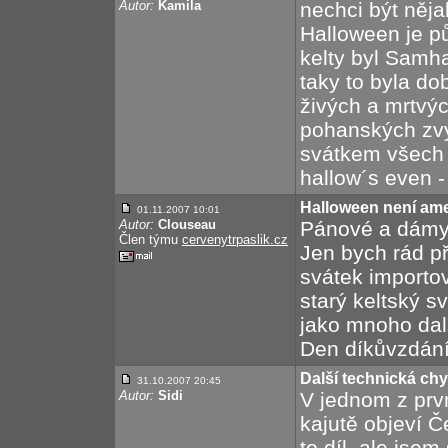
Autor:
Kamila
nechci být nějak
Halloween je p
kelty byl Samh
taky to byla do
živých a mrtvýc
pohanských zvy
svátkem všech 
hallow´s even -
Halloween není ame
01.11.2007 10:01
Autor:
Clouseau
Pánové a dámy,
Člen týmu
cervenytrpaslik.cz
Jen bych rád p
svátek importo
starý keltský s
jako mnoho dal
Den díkůvzdání 
Další technická ch
31.10.2007 20:45
Autor:
Sidi
V jednom z prvn
kajutě objeví Č
to díl, ale jsem 