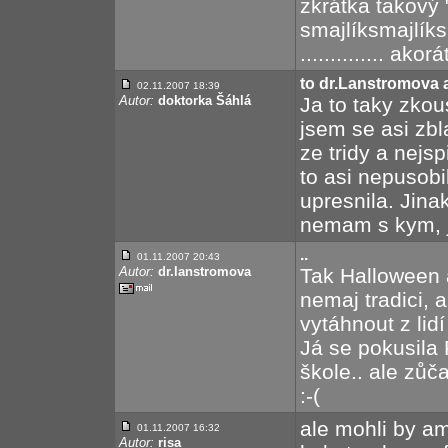
zkrátka takový 
smajlíksmajlíks
.............. a
to dr.Lanstromova
02.11.2007 18:39
Autor:
doktorka Šáhlá
Ja to taky zkou
jsem se asi zbla
ze tridy a nejsp
to asi nepusobi
upresnila. Jina
nemam s kym, j
..
01.11.2007 20:43
Autor:
dr.lanstromova
Tak Halloween a
nemaj tradici, 
vytáhnout z lidí
Já se pokusila
škole.. ale zůča
:-(
ale mohli by am
01.11.2007 16:32
Autor:
risa