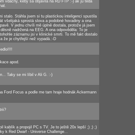
m vdacny, keby sa objavila na RD FTP :-) ak ju teda
nat.
i stalo. Stáhla jsem si tu plastickou inteligenci spustila
sát všelijaká sprostá slova a podobné hovadiny a ona
pavě. V jednu chvíli mě úplně dostala, protože já jsem
a děsně nadržená na EEG. A ona odpověděla: To je
tohohle záznamu jsi v klinické smrti. To mě fakt dostalo
la že je chytřejší než vypadá.:-D
edlo!!!!
ikace apod.
.. Taky se mi líbil v Ali G. :-)
na Ford Focus a podle me tam hraje hodnák Ackermann
rii?
 kablík a propojil PC s TV. Je to ještě 20x lepší ;) ;) ;)
ulky k Red Dwarf - Universe Challenge...