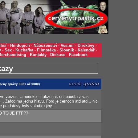
lisí
-
Hnidopich
-
Náboženství
-
Vesmír
-
Direktivy
-
y
-
Sex
-
Kuchařka
-
Filmotéka
-
Slovník
-
Kalendář
-
Merchandising
-
Kontakty
-
Diskuse
-
Facebook
kazy
azeny zprávy 8981 až 9000)
ve verze... americke... takze jak si spousta z vas
c... Zafod ma jednu hlavu, Ford je cernoch atd atd... nic
 predstavy byly vskutku jiny...
CO TO JE FTP??