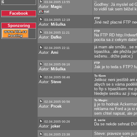
...
6
03.04.2005 13:55
Godfrey: Já myslel od G
Autor:
Magic
to viděl tak sem běžel 
Facebook
FTP
03.04.2005 12:19
Jiné než placné FTP ne
Autor:
Mišulka
Sponzoring
FTP
03.04.2005 11:21
Na FTP RD http://rdwar
Autor:
Dafko
pocita sa z cekym dabi
já mam ale smůlu...se m
02.04.2005 22:11
trpaslíka...ale přežila j
Autor:
Ami
seženu...držte palce;)
FTP
02.04.2005 09:16
Jak je to teda s FTP? f
Autor:
Mišulka
To fšem
02.04.2005 08:46
Jelikoz neni jestště ani
Autor:
Steve
abych se s váma podělil
to ftp s trpaslíkem me 
hledejte sestku az ji naj
To Magic:
02.04.2005 00:56
jj je to hodnak Ackerman
Autor:
Prcek
reklama na Ford a ja si
sem chtel napsat, ale pr
4. serie
02.04.2005 00:26
Da se nekde sehnat DVDr
Autor:
joker
Steve: praveze som ju n
01.04.2005 23:38