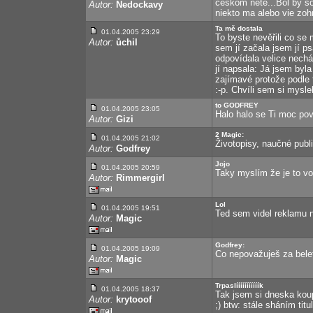
ceskom nete...Bol by so
Autor:
Nedockavy
niekto ma alebo vie zoh
Ta mě dostala
01.04.2005 23:29
To byste nevěřili co se m
Autor:
ůchil
sem jí začala jsem jí p
odpovídala velice nechá
jí napsala: Já jsem byl
zajímavé protože podle 
:-p. Chvíli sem si mysle
to GODFREY
01.04.2005 23:05
Halo halo se Ti moc pov
Autor:
Gizi
2 Magic:
01.04.2005 21:02
Životopisy, naučné publ
Autor:
Godfrey
Jojo
01.04.2005 20:59
Taky myslím že je to von.
Autor:
Rimmergirl
Lol
01.04.2005 19:51
Ted sem videl reklamu 
Autor:
Magic
Godfrey:
01.04.2005 19:09
Co nepovažuješ za belet
Autor:
Magic
Trpaslííííííííííík
01.04.2005 18:37
Tak jsem si dneska koupil
Autor:
krytooof
;) btw: stále sháním tit