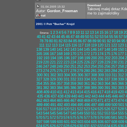
Download
01.04.2005 15:32
Takovej malej dotaz:Kd
Autor:
Gordon_Freeman
me to zajimalo!diky
2001 © Petr "Buchar" Krojzl
1
2
3
4
5
6
7
8
9
10
11
12
13
14
15
16
17
18
19
2
Strana:
40
41
42
43
44
45
46
47
48
49
50
51
52
53
54
55
56
57
5
78
79
80
81
82
83
84
85
86
87
88
89
90
91
92
93
94
95
111
112
113
114
115
116
117
118
119
120
121
122
123
1
138
139
140
141
142
143
144
145
146
147
148
149
150
1
165
166
167
168
169
170
171
172
173
174
175
176
177
1
192
193
194
195
196
197
198
199
200
201
202
203
204
2
219
220
221
222
223
224
225
226
227
228
229
230
231
2
246
247
248
249
250
251
252
253
254
255
256
257
258
2
273
274
275
276
277
278
279
280
281
282
283
284
285
2
300
301
302
303
304
305
306
307
308
309
310
311
312
3
327
328
329
330
331
332
333
334
335
336
337
338
339
3
354
355
356
357
358
359
360
361
362
363
364
365
366
3
381
382
383
384
385
386
387
388
389
390
391
392
393
3
408
409
410
411
412
413
414
415
416
417
418
419
420
4
435
436
437
438
439
440
441
442
443
444
445
446
447
462
463
464
465
466
467
468
469
470
471
472
473
474
4
489
490
491
492
493
494
495
496
497
498
499
500
501
5
516
517
518
519
520
521
522
523
524
525
526
527
528
5
543
544
545
546
547
548
549
550
551
552
553
554
555
5
570
571
572
573
574
575
576
577
578
579
580
581
582
5
597
598
599
600
601
602
603
604
605
606
607
608
609
6
624
625
626
627
628
629
630
631
632
633
634
635
636
6