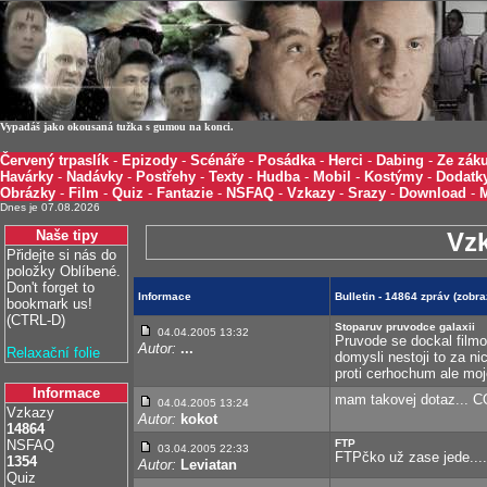
Vypadáš jako okousaná tužka s gumou na konci.
Červený trpaslík
-
Epizody
-
Scénáře
-
Posádka
-
Herci
-
Dabing
-
Ze záku
Havárky
-
Nadávky
-
Postřehy
-
Texty
-
Hudba
-
Mobil
-
Kostýmy
-
Dodatk
Obrázky
-
Film
-
Quiz
-
Fantazie
-
NSFAQ
-
Vzkazy
-
Srazy
-
Download
-
Dnes je 07.08.2026
Naše tipy
Vz
Přidejte si nás do
položky Oblíbené.
Don't forget to
Informace
Bulletin - 14864 zpráv (zobr
bookmark us!
(CTRL-D)
Stoparuv pruvodce galaxii
04.04.2005 13:32
Pruvode se dockal filmo
Autor:
...
Relaxační folie
domysli nestoji to za ni
proti cerhochum ale moje
Informace
mam takovej dotaz... 
04.04.2005 13:24
Vzkazy
Autor:
kokot
14864
NSFAQ
FTP
03.04.2005 22:33
FTPčko už zase jede....
1354
Autor:
Leviatan
Quiz