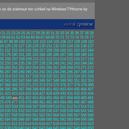
e se da stahnout ten vzhled na Windows??Hrozne by
0
21
22
23
24
25
26
27
28
29
30
31
32
33
34
35
36
37
38
39
8
59
60
61
62
63
64
65
66
67
68
69
70
71
72
73
74
75
76
77
96
97
98
99
100
101
102
103
104
105
106
107
108
109
110
24
125
126
127
128
129
130
131
132
133
134
135
136
137
51
152
153
154
155
156
157
158
159
160
161
162
163
164
78
179
180
181
182
183
184
185
186
187
188
189
190
191
05
206
207
208
209
210
211
212
213
214
215
216
217
218
32
233
234
235
236
237
238
239
240
241
242
243
244
245
59
260
261
262
263
264
265
266
267
268
269
270
271
272
86
287
288
289
290
291
292
293
294
295
296
297
298
299
13
314
315
316
317
318
319
320
321
322
323
324
325
326
40
341
342
343
344
345
346
347
348
349
350
351
352
353
67
368
369
370
371
372
373
374
375
376
377
378
379
380
94
395
396
397
398
399
400
401
402
403
404
405
406
407
21
422
423
424
425
426
427
428
429
430
431
432
433
434
448
449
451
452
453
454
455
456
457
458
459
460
461
450
75
476
477
478
479
480
481
482
483
484
485
486
487
488
02
503
504
505
506
507
508
509
510
511
512
513
514
515
29
530
531
532
533
534
535
536
537
538
539
540
541
542
56
557
558
559
560
561
562
563
564
565
566
567
568
569
83
584
585
586
587
588
589
590
591
592
593
594
595
596
10
611
612
613
614
615
616
617
618
619
620
621
622
623
37
638
639
640
641
642
643
644
645
646
647
648
649
650