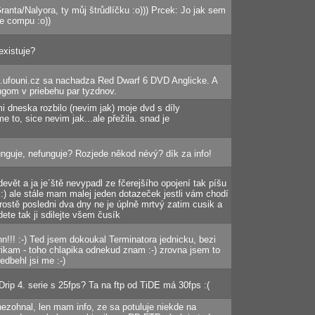
ranta/Nalyora, ty můj štrůdlíčku :o))) Prcek: Jo jak sem
ke compu :o))
existuje?
f.ufouni.cz sa nachadza Red Dwarf 6 DVD Anglicke. A
ngom v priebehu par tyzdnov.
i dneska rozbilo (nevim jak) moje dvd s díly
sme to, sice nevim jak...ale přežila. snad je
unguje, nefunguje? Rozjede někod névý? dík za info!
 devět a ja je´ště nevypadl ze fčerejšího opojení tak píšu
:) ale stále mam malej jeden dotazeček jestli vám chodí
prostě posledni dva dny ne je úplně mrtvý zatim cusik a
dete tak ji sdilejte všem čusík
n!!! :-) Ted jsem dokoukal Terminatora jednicku, bezi
 rikam - toho chlapika odnekud znam :-) zrovna jsem to
edbehl jsi me :-)
ip 4. serie s 25fps? Ta na ftp od TiDE má 30fps :(
ezohnal, len mam info, ze sa potuluje niekde na