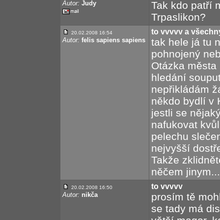
Autor:
Judy
Tak kdo patří m
Trpaslikon?
to vvvvv a všechn
20.02.2008 16:54
Autor:
felis sapiens sapiens
tak hele já tu 
pohnojený nebo
Otázka města p
hledání souput
nepřikládám žá
někdo bydlí v 
jestli se něja
nafukovat kvůl
pelechu slečen
nejvyšší dostře
Takže zklidnět
něčem jinym....
to vvvvv
20.02.2008 16:50
Autor:
nikča
prosím tě mohl
se tady má dis