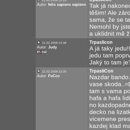
21.02.2008 16:26
Autor:
felis sapiens sapiens
Tak já nakonec
těšim! Ale zár
sama, že se ta
Nemohl by jst
a uklidnit mě 
Trpaslicon
21.02.2008 13:38
Autor:
Judy
A já taky jedu
jedu tam poprv
Jaký to tam je
TrpasliCon
21.02.2008 13:35
Autor:
FuCco
Nazdar bando..
vase skoda..=
tam s vama po
hafa a hafa lid
no kazdopadne 
decko na lizat
vicemene pres
kazdej klad ma