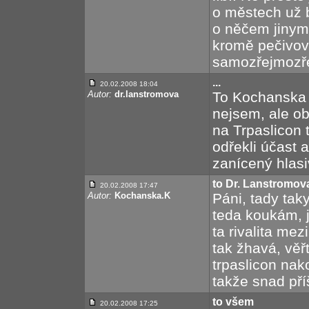
o městech už b
o něčem jinym
kromě pečivový
samozřejmozře
...
20.02.2008 18:04
Autor:
dr.lanstromova
To Kochanska K
nejsem, ale ob
na Trpaslicon 
odřekli účast
zanícený hlasi
to Dr. Lanstromov
20.02.2008 17:47
Autor:
Kochanska.K
Páni, tady ta
teda koukám, j
ta rivalita m
tak žhavá, věř
trpaslicon na
takže snad příšt
to všem
20.02.2008 17:25