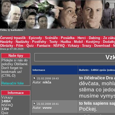
Ticho, ty karikaturo !
Červený trpaslík
-
Epizody
-
Scénáře
-
Posádka
-
Herci
-
Dabing
-
Ze záku
Havárky
-
Nadávky
-
Postřehy
-
Texty
-
Hudba
-
Mobil
-
Kostýmy
-
Dodatk
Obrázky
-
Film
-
Quiz
-
Fantazie
-
NSFAQ
-
Vzkazy
-
Srazy
-
Download
-
Dnes je 07.08.2026
Naše tipy
Vz
Přidejte si nás do
položky Oblíbené.
Don't forget to
Informace
Bulletin - 14864 zpráv (zobr
bookmark us!
(CTRL-D)
to čičidračice Dra 
21.02.2008 19:43
Autor:
nikča
děvčata, mohl
Relaxační folie
stěma co jedou 
Informace
musíme vymysl
Vzkazy
14864
to felis sapiens s
21.02.2008 18:41
NSFAQ
Autor:
vvvvv
Počkej.
1354
Quiz