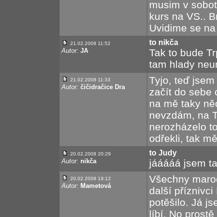
musim v sobot
kurs na VS.. Br
Uvidime se na 
to nikča
21.02.2008 11:52
Autor:
JA
Tak to bude Tr
tam hlady neum
Tyjo, teď jsem
21.02.2008 11:33
Autor:
čičidračice Dra
začít do sebe c
na mě taky něc
nevzdám, na T
nerozházelo to,
odřekli, tak mě
to Judy
20.02.2008 20:29
Autor:
nikča
jááááá jsem ta
Všechny marody
20.02.2008 19:12
Autor:
Mametová
další příznivci
potěšilo. Já j
líbí. No prostě