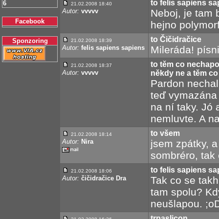
to felis sapiens s
6
21.02.2008 18:40
Autor:
vvvvv
Neboj, je tam
Facebook
hejno polymor
to Čičidračice
Sponzoring
21.02.2008 18:39
Autor:
felis sapiens sapiens
Mileráda! písn
to těm co nechapo
21.02.2008 18:37
Autor:
vvvvv
někdy ne a těm co j
Pardon nechal 
teď vymazána 
na ní taky. Jó 
nemluvte. A na
to všem
21.02.2008 18:14
Autor:
Nira
jsem zpátky, a
sombréro, tak 
to felis sapiens s
21.02.2008 18:06
Autor:
čičidračice Dra
Tak co se takh
tam spolu? Kd
neušlapou. ;o
trpaslicon