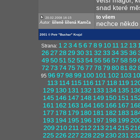
větší magor, k
snad které měst
to všem
20.02.2008 16:15
Autor:
šíleně šílená Kamča
nechce někdo ho
2001 © Petr "Buchar" Krojzl
1
2
3
4
5
6
7
8
9
10
11
12
13
Strana:
26
27
28
29
30
31
32
33
34
35
36
49
50
51
52
53
54
55
56
57
58
59
72
73
74
75
76
77
78
79
80
81
82
96
97
98
99
100
101
102
103
1
95
113
114
115
116
117
118
119
12
129
130
131
132
133
134
135
13
145
146
147
148
149
150
151
15
161
162
163
164
165
166
167
16
177
178
179
180
181
182
183
18
193
194
195
196
197
198
199
20
209
210
211
212
213
214
215
21
225
226
227
228
229
230
231
23