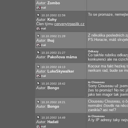
Autor:
Zombo
To se promaze, nemejte
10.10.2002 22:59
Autor:
Kohy
Člen týmu
cervenytrpaslik.cz
Z několika posledních 
10.10.2002 21:28
PS:Horacie, máš skvjele
Autor:
Ihuj
Odkazy
10.10.2002 21:27
Co takhle rubriku odka
Autor:
Pakoňova máma
konkurenci ale na cizic
Kocour ma fakt hezkej t
10.10.2002 19:13
nerikam rad, bude se mu
Autor:
LukeSkywalker
to Clouseau
10.10.2002 18:42
Sorry Clouseau už jsem 
Autor:
Bongo
žes to promáz! No nic 
jako ten magor tak jse
Clouseau Clouseau, o če
10.10.2002 18:21
normální člověk na něc
Autor:
Bongo
zanikla? asi ne!?
to Clouseau
10.10.2002 14:49
A ty IP adresy taky nej
Autor:
Hadati