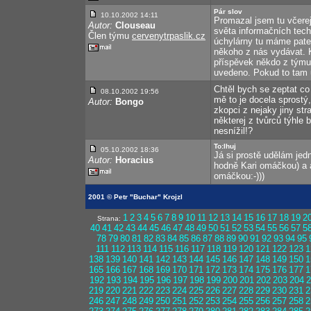
Pár slov
10.10.2002 14:11
Promazal jsem tu včerej
Autor:
Clouseau
světa informačních techn
Člen týmu
cervenytrpaslik.cz
úchylárny tu máme pate
někoho z nás vydávat. 
příspěvek někdo z týmu 
uvedeno. Pokud to tam u
Chtěl bych se zeptat co
08.10.2002 19:56
mě to je docela sprostý
Autor:
Bongo
zkopci z nejaky jiny st
některej z tvůrců týhle
nesnížil!?
To:Ihuj
05.10.2002 18:36
Já si prostě udělám jed
Autor:
Horacius
hodně Kari omáčkou) a ab
omáčkou:-)))
2001 © Petr "Buchar" Krojzl
1
2
3
4
5
6
7
8
9
10
11
12
13
14
15
16
17
18
19
2
Strana:
40
41
42
43
44
45
46
47
48
49
50
51
52
53
54
55
56
57
5
78
79
80
81
82
83
84
85
86
87
88
89
90
91
92
93
94
95
111
112
113
114
115
116
117
118
119
120
121
122
123
1
138
139
140
141
142
143
144
145
146
147
148
149
150
1
165
166
167
168
169
170
171
172
173
174
175
176
177
1
192
193
194
195
196
197
198
199
200
201
202
203
204
2
219
220
221
222
223
224
225
226
227
228
229
230
231
2
246
247
248
249
250
251
252
253
254
255
256
257
258
2