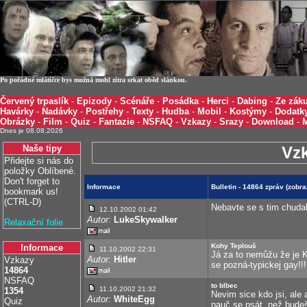
Po pořádné mlátičce bys možná mohl zítra srkat oběd slánkou.
Červený trpaslík
-
Epizody
-
Scénáře
-
Posádka
-
Herci
-
Dabing
-
Ze záku
Havárky
-
Nadávky
-
Postřehy
-
Texty
-
Hudba
-
Mobil
-
Kostýmy
-
Dodatk
Obrázky
-
Film
-
Quiz
-
Fantazie
-
NSFAQ
-
Vzkazy
-
Srazy
-
Download
-
Dnes je 08.08.2026
Naše tipy
Vz
Přidejte si nás do
položky Oblíbené.
Don't forget to
Informace
Bulletin - 14864 zpráv (zob
bookmark us!
(CTRL-D)
Nebavte se s tim chuda
12.10.2002 01:42
Autor:
LukeSkywalker
Relaxační folie
Kohy Teplouš
Informace
11.10.2002 22:31
Já za to nemůžu že je K
Autor:
Hitler
Vzkazy
se pozná-typickej gay!!!
14864
NSFAQ
to blbec
11.10.2002 21:32
1354
Nevim sice kdo jsi, ale 
Autor:
WhiteEgg
Quiz
nauč se psát, než budeš