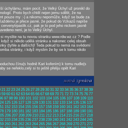
ší úchylárnu, mám pocit, že Velký Úchyl už pronikl do
ologií. Proto bych chtěl nejen jemu sdělit, že na
nt pouze my :-) a nikomu nepomůže, když se bude za
Každému je přece jasné, že pokud do Vzkazů napíše
cervenytrpaslik.cz, pak je to pod jeho nickem jasně
vedeno není, je to Velký Úchyl.
 si myslite na tu novou stranku www.rdw.wz.cz ? Podle
, když si někdo udělá stránku a nakonec celej obsah
ranky (tyhle a dalších)! Teda pokud to nemá na svědomí
 bomba stránky, i když myslim že by se k tomu nikdo
noduchou čínu(s hodně Kari kořením) k tomu nudle(s
y se neřeklo,celý si to ještě přeliju opět Kari
0
21
22
23
24
25
26
27
28
29
30
31
32
33
34
35
36
37
38
39
8
59
60
61
62
63
64
65
66
67
68
69
70
71
72
73
74
75
76
77
96
97
98
99
100
101
102
103
104
105
106
107
108
109
110
24
125
126
127
128
129
130
131
132
133
134
135
136
137
51
152
153
154
155
156
157
158
159
160
161
162
163
164
78
179
180
181
182
183
184
185
186
187
188
189
190
191
05
206
207
208
209
210
211
212
213
214
215
216
217
218
32
233
234
235
236
237
238
239
240
241
242
243
244
245
59
260
261
262
263
264
265
266
267
268
269
270
271
272