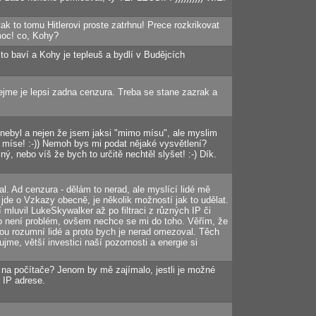
ak to tomu Hitlerovi proste zatrhnu! Prece rozkrikovat
moc! co, Kohy?
to baví a Kohy je tepleuš a bydlí v Budějcích
jme je lepsi zadna cenzura. Treba se stane zazrak a
 nebyl a nejen že jsem jaksi "mimo mísu", ale myslim
 míse! :-)) Nemoh bys mi podat nějaké vysvětlení?
ý, nebo víš že bych to určitě nechtěl slyšet! :-) Dík.
. Ad cenzura - dělám to nerad, ale myslící lidé mě
de o Vzkazy obecně, je několik možností jak to udělat.
 mluvil LukeSkywalker až po filtraci z různých IP či
to není problém, ovšem nechce se mi do toho. Věřím, že
jsou rozumní lidé a proto bych je nerad omezoval. Těch
ujme, větší investici naší pozornosti a energie si
 na počítače? Jenom by mě zajímalo, jestli je možné
 IP adrese.