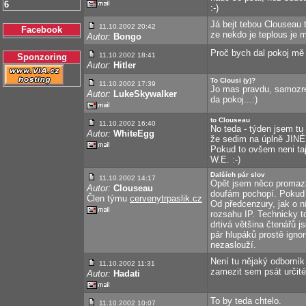
6
:-)
Já bejt tebou Clouseau t
11.10.2002 20:42
Facebook
ze nekdo je teplous je 
Autor:
Bongo
Proč bych dal pokoj mě 
11.10.2002 18:41
Sponzoring
Autor:
Hitler
To Clousi (y)?
11.10.2002 17:39
Jo mas pravdu, samozre
Autor:
LukeSkywalker
da pokoj...:)
to Clouseau
11.10.2002 16:40
No teda - týden jsem tu
Autor:
WhiteEgg
že sedim na úplně JINÉ
Pokud to ovšem neni tajn
W.E. :-)
Dalších pár slov
11.10.2002 14:17
Opět jsem něco promazal
Autor:
Clouseau
doufám pochopí. Pokud j
Člen týmu
cervenytrpaslik.cz
Od předcenzury, jak o ní
rozsahu IP. Technicky 
drtivá většina čtenářů 
pár hlupáků prostě ignor
nezaslouží.
Není tu nějaký odborník
11.10.2002 11:31
zamezit sem psát určité
Autor:
Hadati
To by teda chtelo.
11.10.2002 10:07