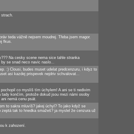
 strach.
zpráv teda vážně nejsem moudrej. Třeba jsem magor.
j fkus.
zy??? Na cesky scene nema sice tahle stranka
h by se snad neco navic naslo...
ep. :) Clousi, budes muset udelat predcenzuru, i kdyz to
set asi kazdej prispevek nejdriv schvalovat...
pochopil co myslíš tím úchylem! A ani se ti nedivim
já tady končím, protože dokud jsou mezi námi osoby
m ani nemá cenu psát.
m to sakra mluvíš? jakej úchyl? To jako když se
o zeptá tak to hnedka smažeš? ja myslel že cenzura už
sou k zahození.