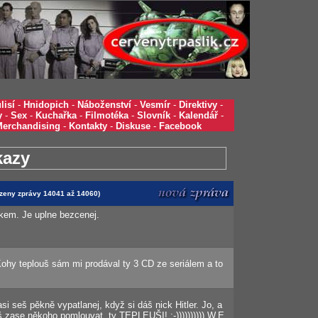
lisí
-
Hnidopich
-
Náboženství
-
Vesmír
-
Direktivy
-
y
-
Sex
-
Kuchařka
-
Filmotéka
-
Slovník
-
Kalendář
-
Merchandising
-
Kontakty
-
Diskuse
-
Facebook
kazy
razeny zprávy 14041 až 14060)
kem. Je uplne bezcenej.
ohy teplouš sám mi prodával ty 3 CD ze seriálem a to
asi seš pěkně vypatlanej, když si dáš nick Hitler. Jo, a
 zase někoho pomlouvat, ty TEPLEUŠI! :-)))))))))) W.E.