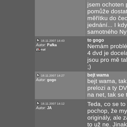
jsem ochoten p
pomůže dostat
měřítku do čech
jednání... I k
samotného Nyl
to gogo
16.11.2007 14:43
Autor:
Pafka
Nemám problém
4 dvd je docel
jsou pro mě ta
;)
bejt wama
16.11.2007 14:27
Autor:
gogo
bejt wama, tak
prelozi a ty D
na net, tak se 
Teda, co se to
16.11.2007 14:12
Autor:
JA
pochop, že my
originály, ale 
to už ne. Jina