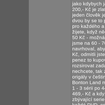
jako kdybych j
200,- Kč je zla
jeden člověk j
dvou by se to 
pro každého a 
žijete, když něc
50 Kč - možná 
jsme na 60 - 70
navrhoval, aby
Kč, odmitli js
penez to kupov
rozsirovat za
nechcete, tak
origály v češt
Bonton Land m
1 - 3 sérii po 
469,- Kč a kdy
zbývající seri
každé DVD, op