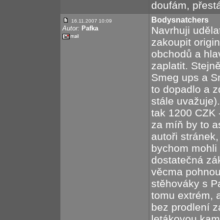
doufám, přest
Bodysnatchers
16.11.2007 10:09
Autor:
Pafka
Navrhuji udělat
zakoupit origi
obchodů a hlavn
zaplatit. Stejn
Smeg ups a Sm
to dopadlo a z
stále uvažuje)
tak 1200 CZK -
za míň by to as
autoři stránek
bychom mohli 
dostatečná zá
věcma pohnout 
stěhováky s P
tomu extrém, a
bez prodlení 
letákovou kam