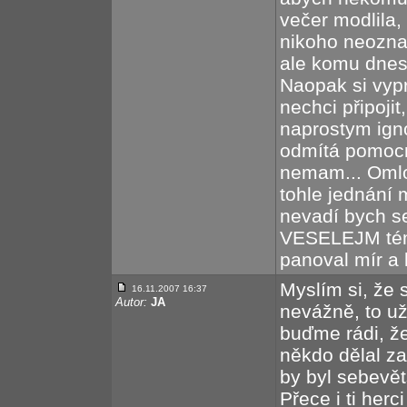
večer modlila,
nikoho neozna
ale komu dnesk
Naopak si vyp
nechci připoji
naprostym ign
odmítá pomocn
nemam... Omlo
tohle jednání 
nevadí bych se
VESELEJM téma
panoval mír a k
Myslím si, že 
16.11.2007 16:37
Autor:
JA
nevážně, to už
buďme rádi, že 
někdo dělal za
by byl sebevět
Přece i ti her