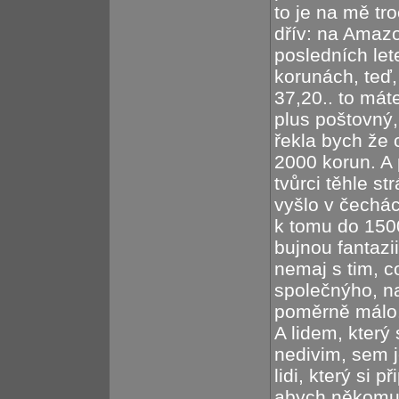
to je na mě tr
dřív: na Amazon
posledních let
korunách, teď, 
37,20.. to mát
plus poštovný,
řekla bych že 
2000 korun. A
tvůrci těhle st
vyšlo v čechác
k tomu do 1500
bujnou fantazi
nemaj s tim, c
společnýho, na
poměrně málo..
A lidem, který 
nedivim, sem 
lidi, který si p
abych někomu 