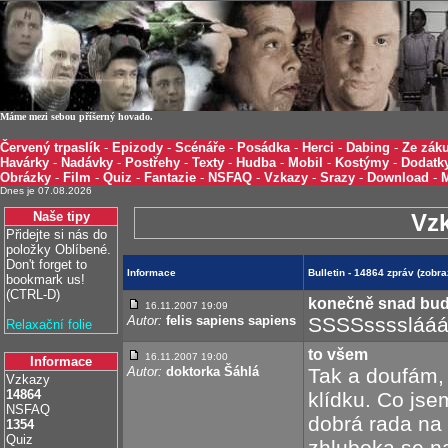
Máme mezi sebou příšerný hovado.
Červený trpaslík
-
Epizody
-
Scénáře
-
Posádka
-
Herci
-
Dabing
-
Ze záku
Havárky
-
Nadávky
-
Postřehy
-
Texty
-
Hudba
-
Mobil
-
Kostýmy
-
Dodatk
Obrázky
-
Film
-
Quiz
-
Fantazie
-
NSFAQ
-
Vzkazy
-
Srazy
-
Download
-
Dnes je 07.08.2026
Naše tipy
Vz
Přidejte si nás do
položky Oblíbené.
Don't forget to
Informace
Bulletin - 14864 zpráv (zobr
bookmark us!
(CTRL-D)
konečně snad bud
16.11.2007 19:09
Autor:
felis sapiens sapiens
SSSSssssláááá
Relaxační folie
to všem
16.11.2007 19:00
Informace
Autor:
doktorka Šáhlá
Tak a doufám,
Vzkazy
14864
klídku. Co jse
NSFAQ
dobrá rada na
1354
Quiz
zhluboka se na