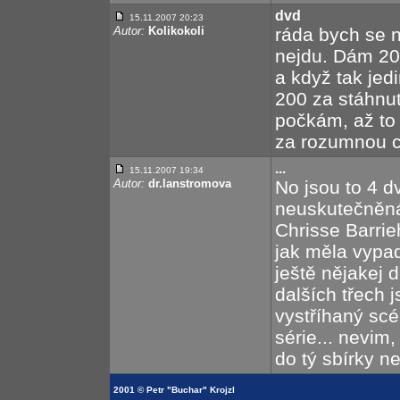
dvd
15.11.2007 20:23
Autor:
Kolikokoli
ráda bych se n
nejdu. Dám 20
a když tak jed
200 za stáhnutí
počkám, až to 
za rozumnou 
...
15.11.2007 19:34
Autor:
dr.lanstromova
No jsou to 4 d
neuskutečněná
Chrisse Barrie
jak měla vypa
ještě nějakej 
dalších třech 
vystříhaný scény
série... nevim, 
do tý sbírky ne
2001 © Petr "Buchar" Krojzl