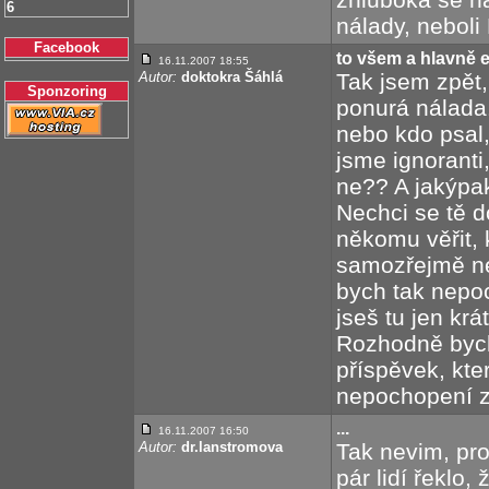
6
nálady, neboli
Facebook
to všem a hlavně e
16.11.2007 18:55
Autor:
doktokra Šáhlá
Tak jsem zpět, 
Sponzoring
ponurá nálada
nebo kdo psal,
jsme ignoranti
ne?? A jakýpak
Nechci se tě d
někomu věřit, 
samozřejmě není
bych tak nepoc
jseš tu jen kr
Rozhodně bych 
příspěvek, kte
nepochopení za
...
16.11.2007 16:50
Autor:
dr.lanstromova
Tak nevim, proč
pár lidí řeklo,