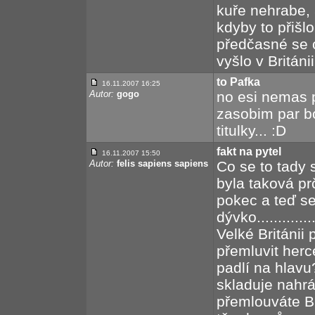
kuře nehrabe, a
kdyby to přišl
předčasné se 
vyšlo v Británii
to Pafka
16.11.2007 16:25
Autor:
gogo
no esi nemas p
zasobim par b
titulky... :D
fakt na pytel
16.11.2007 15:50
Autor:
felis sapiens sapiens
Co se to tady 
byla taková prč
pokec a teď se
dývko..........
Velké Británii 
přemluvit herc
padlí na hlav
skladuje nahrá
přemlouváte B