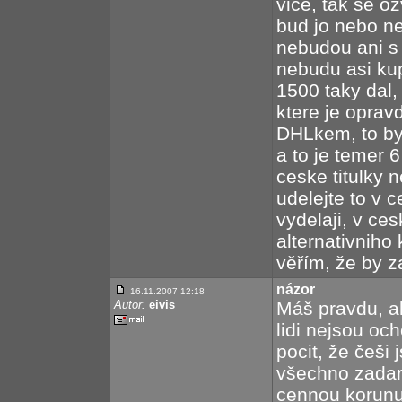
vice, tak se o
bud jo nebo ne
nebudou ani s 
nebudu asi ku
1500 taky dal,
ktere je oprav
DHLkem, to by
a to je temer 6
ceske titulky 
udelejte to v 
vydelaji, v ce
alternativniho 
věřím, že by z
názor
16.11.2007 12:18
Autor:
eivis
Máš pravdu, a
lidi nejsou oc
pocit, že češ
všechno zadar
cennou korunu 