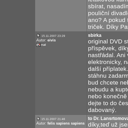
sbírat, nasadí
pouliční divad
ano? A pokud to
triček. Díky Pa
sbirka
15.11.2007 23:29
Autor:
eivis
original DVD st
příspěvek, dík
nastřádal. Ani
elektronicky,
další příplate
stáhnu zadarmo
bud chcete n
nebudu a kupte
nebo konečně 
dejte to do č
dabovaný.
to Dr. Lansrtomov
15.11.2007 21:46
Autor:
felis sapiens sapiens
díky,teď už js