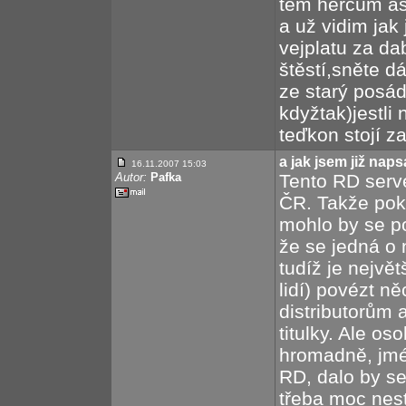
těm hercům asi
a už vidim jak 
vejplatu za dab
štěstí,sněte dál
ze starý posá
kdyžtak)jestli 
teďkon stojí z
a jak jsem již naps
16.11.2007 15:03
Autor:
Pafka
Tento RD serve
ČR. Takže poku
mohlo by se po
že se jedná o 
tudíž je nejvě
lidí) povézt ně
distributorům 
titulky. Ale o
hromadně, jmén
RD, dalo by se
třeba moc nestá