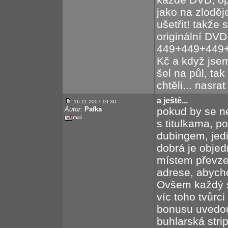
jako na zloděj
ušetřit! takže 
originální DVD
449+449+449+
Kč a když jse
šel na půl, tak
chtěli... nasra
a ještě...
16.11.2007 10:30
Autor:
Pafka
pokud by se n
s titulkama, p
dubingem, jedi
dobrá je objed
místem převzet
adrese, abycho
Ovšem každý sv
víc toho tvůrc
bonusu uvedou 
buhlarská stri