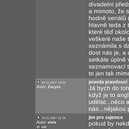
divadelní před
a mimoto, že si
hodně seriálů 
hlavně teda z 
které těď okol
veškeré naše t
seznámila s d
dost nás je, a
setkáte úplně v
seznamovací t
to jen tak mim
pravda pravdoucí
16.11.2007 13:53
Autor:
Zuzyzs
Já bych do toh
když je to an
udělat...něco 
nás...nějakou p
jen pro zajemce
16.11.2007 12:26
Autor:
eivis
pokud by nekdo