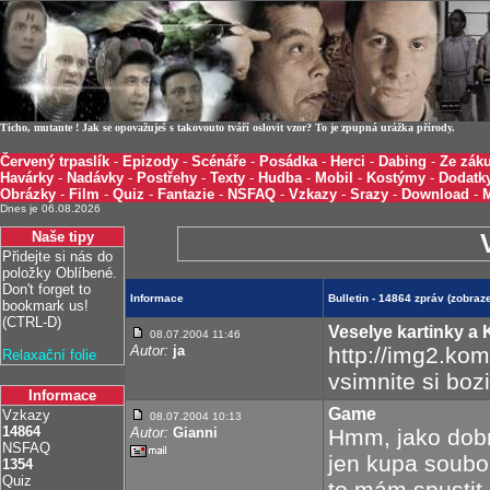
Ticho, mutante ! Jak se opovažuješ s takovouto tváří oslovit vzor? To je zpupná urážka přírody.
Červený trpaslík
-
Epizody
-
Scénáře
-
Posádka
-
Herci
-
Dabing
-
Ze záku
Havárky
-
Nadávky
-
Postřehy
-
Texty
-
Hudba
-
Mobil
-
Kostýmy
-
Dodatk
Obrázky
-
Film
-
Quiz
-
Fantazie
-
NSFAQ
-
Vzkazy
-
Srazy
-
Download
-
Dnes je 06.08.2026
Naše tipy
Přidejte si nás do
položky Oblíbené.
Don't forget to
Informace
Bulletin - 14864 zpráv (zobra
bookmark us!
(CTRL-D)
Veselye kartinky a
08.07.2004 11:46
Autor:
ja
http://img2.ko
Relaxační folie
vsimnite si bozi
Informace
Game
Vzkazy
08.07.2004 10:13
14864
Autor:
Gianni
Hmm, jako dobrý
NSFAQ
jen kupa soubor
1354
Quiz
to mám spustit,