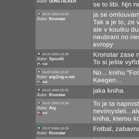
Autor:
DUNSTALKER
se to libi. Njn 
ja se omlouvam
04.07.2004 23:29
Autor:
Kronstar
Tak a je to, ze
ale v koutku d
neubrani no nes
evropy
Kronstar zase ne
04.07.2004 13:39
Autor:
Spicolli
To si ješte vyří
No... knihu "Fo
04.07.2004 12:42
Autor:
arg@sg-x.net
Keegen...
jaka kniha
04.07.2004 02:42
Autor:
Kronstar
To je ta naprost
03.07.2004 23:28
Autor:
Arg
nevimysleli...al
kniha, kterou k
Fotbal, zabavn
03.07.2004 20:29
Autor:
Kronstar