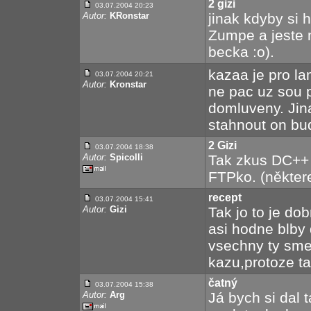
2 gizi
03.07.2004 20:23
Autor:
KRonstar
jinak kdyby si 
Zumpe a jeste 
becka :o).
kazaa je pro lam
03.07.2004 20:21
Autor:
Kronstar
ne pac uz sou p
domluveny. Jin
stahnout on bu
2 Gizi
03.07.2004 18:38
Autor:
Spicolli
Tak zkus DC++ a
FTPko. (některe
recept
03.07.2004 15:41
Autor:
Gizi
Tak jo to je do
asi hodne blby
vsechny ty sm
kazu,protoze ta
čatný
03.07.2004 15:38
Autor:
Arg
Já bych si dal