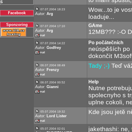
6
Wow...to je vost
07.07.2004 18:23
Facebook
Autor:
Arg
loaduje...
Sponzoring
GAme
07.07.2004 17:10
Autor:
Arg
12MB??? :-O Do
Po počátečních
07.07.2004 14:22
Autor:
Godfrey
neúspěších po 
dokončit M3so
Tady ;-)
Teď váž
06.07.2004 08:49
Autor:
Frenzy
Help
06.07.2004 00:52
Autor:
Gianni
Nutne potrebuj
spolecnyho s tr
uplne cokoli, 
Kde jsou jetě n
05.07.2004 19:32
Autor:
Lord Lister
jakethashi: ne, 
05.07.2004 02:01