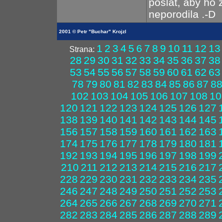
poslat, aby ho 
neporodila .-D
2001 © Petr "Buchar" Krojzl
1
2
3
4
5
6
7
8
9
10
11
12
13
Strana:
28
29
30
31
32
33
34
35
36
37
38
53
54
55
56
57
58
59
60
61
62
63
78
79
80
81
82
83
84
85
86
87
8
102
103
104
105
106
107
108
10
120
121
122
123
124
125
126
127
138
139
140
141
142
143
144
145
156
157
158
159
160
161
162
163
174
175
176
177
178
179
180
181
192
193
194
195
196
197
198
199
210
211
212
213
214
215
216
217
228
229
230
231
232
233
234
235
246
247
248
249
250
251
252
253
264
265
266
267
268
269
270
271
282
283
284
285
286
287
288
289