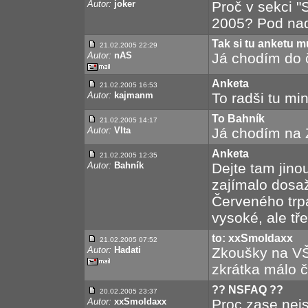
Autor:
joker
Proč v sekci "
2005? Pod nadp
Tak si tu anketu 
21.02.2005 22:29
Autor:
nAS
Já chodím do č
Anketa
21.02.2005 16:53
Autor:
kajmanm
To radši tu min
To Bahník
21.02.2005 14:17
Autor:
VIta
Já chodím na Z
Anketa
21.02.2005 12:35
Autor:
Bahník
Dejte tam jino
zajímalo dosa
Červeného trp
vysoké, ale tře
to: xxSmoldaxx
21.02.2005 07:52
Autor:
Hadati
Zkoušky na VŠ
zkrátka málo 
?? NSFAQ ??
20.02.2005 23:37
Autor:
xxSmoldaxx
Proc zase nej