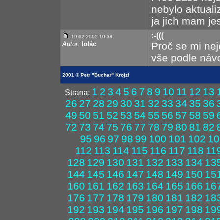
nebylo aktuali
ja jich mam jes
:-(((
19.02.2005 10:38
Autor:
lolác
Proč se mi nejd
vše podle návo
2001 © Petr "Buchar" Krojzl
1
2
3
4
5
6
7
8
9
10
11
12
13
Strana:
26
27
28
29
30
31
32
33
34
35
36
49
50
51
52
53
54
55
56
57
58
59
72
73
74
75
76
77
78
79
80
81
82
95
96
97
98
99
100
101
102
10
112
113
114
115
116
117
118
11
128
129
130
131
132
133
134
13
144
145
146
147
148
149
150
15
160
161
162
163
164
165
166
16
176
177
178
179
180
181
182
18
192
193
194
195
196
197
198
19