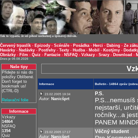
Tak to vypadá, že seš pěkně nechutnej a špinavej chlívák.
Červený trpaslík
-
Epizody
-
Scénáře
-
Posádka
-
Herci
-
Dabing
-
Ze záku
Havárky
-
Nadávky
-
Postřehy
-
Texty
-
Hudba
-
Mobil
-
Kostýmy
-
Dodatk
Obrázky
-
Film
-
Quiz
-
Fantazie
-
NSFAQ
-
Vzkazy
-
Srazy
-
Download
-
Dnes je 06.08.2026
Naše tipy
Vz
Přidejte si nás do
položky Oblíbené.
Don't forget to
Informace
Bulletin - 14864 zpráv (zobr
bookmark us!
(CTRL-D)
P.S.
23.02.2005 19:34
Autor:
Nanicšprt
P.S...nemusíš 
Relaxační folie
nejstarší, určit
Informace
ročníky...a jes
Vzkazy
PANEM MIND
14864
NSFAQ
1354
Věčný student
23.02.2005 17:17
Quiz
Autor:
Nanicšprt
Pro Kosmopak