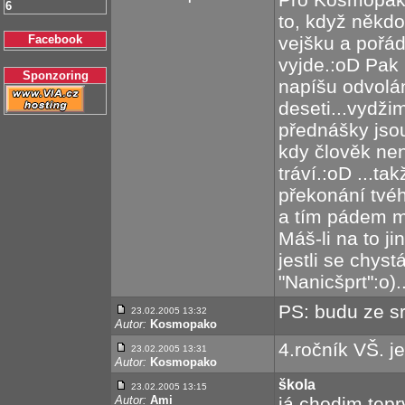
6
to, když někdo
Facebook
vejšku a pořád 
vyjde.:oD Pak 
Sponzoring
napíšu odvolá
deseti...vydži
přednášky jso
kdy člověk nen
tráví.:oD ...t
překonání tvé
a tím pádem mů
Máš-li na to ji
jestli se chystá
"Nanicšprt":o)..
PS: budu ze s
23.02.2005 13:32
Autor:
Kosmopako
4.ročník VŠ. j
23.02.2005 13:31
Autor:
Kosmopako
škola
23.02.2005 13:15
Autor:
Ami
já chodim tepr