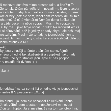
š rozhovor dostává mimo prostor, ralitu a čas?:)) To
lo to tak. Znám pár věřících - nevadí mi. Beru je zcela
em že k tomu abych uctíval kočičí náboženství, musím
 kočičí víry (což ale sem, viděl sem všechny díl RD min.
 Boha možná eště víckrát:o) Nemám doma kočku, ale
 a vždy večer mi něco vypráví. Musim to vydržet je
 zuby má... jako tvoje noha! To xXx: Na reddwarf.wz.cz
 si přirovnání, což je jediný co tady chybí, ale hoši maj
 nezazlívám. Myslim že to tady je jednoduchý, jen to
grešt. A myslím že tyto stránky sou o ždibíček dále co
lánim stránek o RD.
eně?)
nky jsou v naději a těmto stránkám samozřejmě
ky jsou o hodně tak zkušenější a vyspělejší jako tady
i myslí že tyto stránky jsou lepší ať nás podpoří
 v náladě tak dvěma ;) ;)
tiku :)
e reddwarf.wz.cz se mi libi o hodne vic je jednoduchsi
o tenhle !! S pozdravem xXx :-)
ako srandu, já jsem ale nenapsal že uctívání Johna
inak věřící jsem a ostatní náboženství mi nevadí
 Cloister Hlupák: Já si myslím, že na tom xenofobní nic