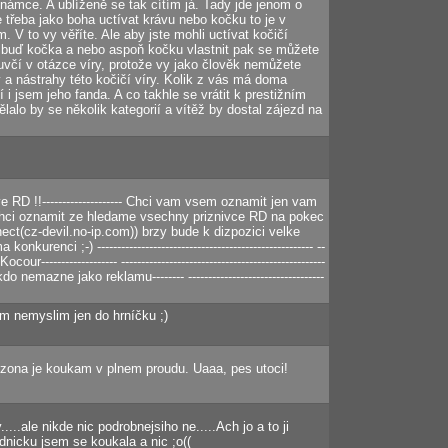
známce. A ublíženě se tak cítím já. Tady jde jenom o
e třeba jako boha uctívat krávu nebo kočku to je v
. V to vy věříte. Ale aby jste mohli uctívat kočičí
 buď kočka a nebo aspoň kočku vlastnit pak se můžete
mluvčí v otázce víry, protože vy jako člověk nemůžete
 a nástrahy této kočičí víry. Kolik z vás má doma
í i jsem jeho fanda. A co takhle se vrátit k prestižním
alo by se několik kategorií a vítěž by dostal zájezd na
dove RD !!-------------------- Chci vam vsem oznamit jen vam
chci oznamit ze hledame vsechny priznivce RD na pokec
ect(cz-devil.no-ip.com)) brzy bude k dizpozici velke
kurenci ;-) ------------------------------------------------------ --
ur------------------- ---------------------------------------------------
o nemazne jako reklamu-------- ----------------------------------
tim nemyslim jen do hrníčku ;)
zona je koukam v plnem proudu. Uaaa, pes utoci!
....ale nikde nic podrobnejsiho ne.....Ach jo a to ji
dnicku jsem se koukala a nic ;o((