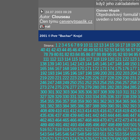
když jeho zakladatelem b
Cloister Hlupák
24.07.2003 09:28
Objednávkový formulář fu
Autor:
Clouseau
uveden u toho formuláře
Člen týmu
cervenytrpaslik.cz
2001 © Petr "Buchar" Krojzl
1
2
3
4
5
6
7
8
9
10
11
12
13
14
15
16
17
18
19
2
Strana:
40
41
42
43
44
45
46
47
48
49
50
51
52
53
54
55
56
57
5
78
79
80
81
82
83
84
85
86
87
88
89
90
91
92
93
94
95
111
112
113
114
115
116
117
118
119
120
121
122
123
1
138
139
140
141
142
143
144
145
146
147
148
149
150
1
165
166
167
168
169
170
171
172
173
174
175
176
177
1
192
193
194
195
196
197
198
199
200
201
202
203
204
2
219
220
221
222
223
224
225
226
227
228
229
230
231
2
246
247
248
249
250
251
252
253
254
255
256
257
258
2
273
274
275
276
277
278
279
280
281
282
283
284
285
2
300
301
302
303
304
305
306
307
308
309
310
311
312
3
327
328
329
330
331
332
333
334
335
336
337
338
339
3
354
355
356
357
358
359
360
361
362
363
364
365
366
3
381
382
383
384
385
386
387
388
389
390
391
392
393
3
408
409
410
411
412
413
414
415
416
417
418
419
420
4
435
436
437
438
439
440
441
442
443
444
445
446
447
4
462
463
464
465
466
467
468
469
470
471
472
473
474
4
489
490
491
492
493
494
495
496
497
498
499
500
501
5
516
517
518
519
520
521
522
523
524
525
526
527
528
5
543
544
545
546
547
548
549
550
551
552
553
554
555
5
570
571
572
573
574
575
576
577
578
579
580
581
582
5