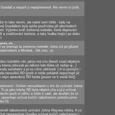
Goodall a nejspíš ji nepojmenoval. Ale nevim to jistě,
že to taky nevim, ale našel sem tohle - tady na
ná Goodallem byla spíše používána při přechodech
mi. Výjimku tvoří žertovná melodie, která doprovází
í a značkování teritoria, a taky hudba hrající po dobu
zi
pirka, ale...
se jmenuje ta zertovna melodie, ktera zni pri plizeni
l Sebevedomi a Mindrak...Dik moc ;o)
 přeci každého věc jakou má víru (bereš snad nějakým
u kterou převzali po někom kdo třeba už nežije aj...)
ela xenofobní a já se cítím ublíženě :( A to pomíjím i
nda fanoušků RD (jestli si tohle pořádně nepochopil již
nejsi opravdový RD fanda [pouze se ti seriál líbí])
áboženství. Ovšem nesouhlasim s tim že uctívání Johna
o je jako kdyby RD byla nějaká víra a já ji uctíval -
vim jestli si věřící a tohle ti vadí, ale doufám že to
s opravňuje uctívat kočičí náboženství protože jsme
álu:O)
téměř náboženské uctívání Johna Waynea robíky. A co
furt neopravňuje člověka uctívat kočičí náboženství i