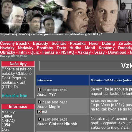
Jsi prolhanej, úskočnej a svinskej prevít s šarmem a společenskou grácií filcky !
Červený trpaslík
-
Epizody
-
Scénáře
-
Posádka
-
Herci
-
Dabing
-
Ze záku
Havárky
-
Nadávky
-
Postřehy
-
Texty
-
Hudba
-
Mobil
-
Kostýmy
-
Dodatk
Obrázky
-
Film
-
Quiz
-
Fantazie
-
NSFAQ
-
Vzkazy
-
Srazy
-
Download
-
Dnes je 08.08.2026
Naše tipy
Vz
Přidejte si nás do
položky Oblíbené.
Don't forget to
Informace
Bulletin - 14864 zpráv (zob
bookmark us!
(CTRL-D)
Já vím, že je spousta pr
02.08.2003 12:02
napsat pár řádků do fant
Autor:
???
Relaxační folie
To Cloister Hlupák:
01.08.2003 00:19
To jo. Vono je těžký po
Informace
Autor:
Magic
na to, tak bych se do t
Vzkazy
14864
No tak maj přirovnání, t
31.07.2003 19:52
NSFAQ
např. - vypadat jako... t
Autor:
Cloister Hlupák
1354
sakra co to melu ? žiši
Quiz