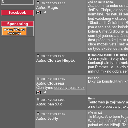
6
Zdá se mi to nebo..
30.07.2003 23:13
Zdá se mi to nebo se ná
Autor:
Magic
JetFly: Chápu, ale vyzně
Facebook
normálně. No netušil s
bejt vzdělanej v otázce
10krát a díl Čekání na
Sponzoring
psa a ten zná pár koček
kolem 6 metrů dlouhej a
sem byl jednou a stáhnul
dost práce takže jim to
chce mozek větší než an
se týče skušeností s dě
to pan XxX (nebo je to obrác
30.07.2003 19:35
Já si myslím že ty strá
Autor:
Cloister Hlupák
konkurují ale tyto strán
pan Rimmer...e...a kdo s
mrknutím - no dobrá sem
pan xXx
30.07.2003 17:07
Díky za konstruktivní kri
Autor:
Clouseau
Člen týmu
cervenytrpaslik.cz
Hmm
30.07.2003 14:08
Tento web je zajimavy al
Autor:
pan xXx
a ne tak prepalcany jak
víra je tvá
29.07.2003 12:02
To Magic: Ano beru to j
Autor:
JetFly
Waynea je náboženství.J
pokud mi neubližují. To