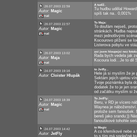
A tudíž..
26.07.2003 22:59
Tu hudbu udělal Howard 
Autor:
Magic
spíš tak na.. 0,001%
To Maja:
26.07.2003 22:57
To doufám nejseš, proto
Autor:
Magic
stránkách. Hudba napsa
mezi jednotlivými scéna
Kocourovo plížení se lod
Listerova pobytu ve stá
asi jsem hloupejsi nez fotoko
26.07.2003 13:02
Rada bych vedela jak ze 
Autor:
Maja
Kocoura lodi...Je to di
to Jetfly...
24.07.2003 19:16
Hele já si myslím že je
Autor:
Cloister Hlupák
Sektám jejich ujetou vír
Tvoje poznámka byla doc
dodatek že to je jen sra
od začátku myslím si že 
To JetFly:
24.07.2003 18:39
Beru, v RD je vícero n
Autor:
Magic
Waynea je náboženství. T
protože sem fanoušek. Ne
bereš jako srandu:)) Ná
fanouškové tohohle seri
to Magic
24.07.2003 14:42
A co křemíkové nebe a 
Autor:
JetFly
to s tím má společné to 