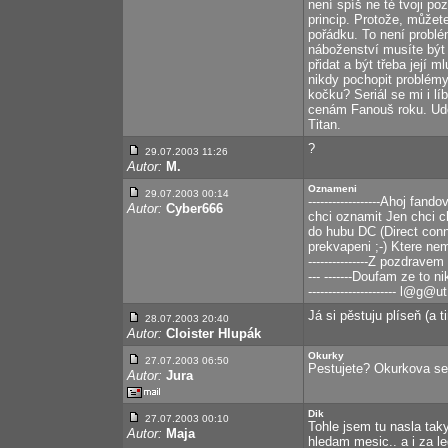
není spíš ne té tvoji po
princip. Protože, můžet
pořádku. To není problém
náboženství musíte být
přidat a být třeba její 
nikdy pochopit problémy
kočku? Seriál se mi i líb
cenám Fanouš roku. Uděl
Titan.
?
29.07.2003 11:26
Autor:
M.
Oznameni
29.07.2003 00:14
------------------Ahoj fan
Autor:
Cyber666
chci oznamit Jen chci 
do hubu DC (Direct conn
prekvapeni ;-) Ktere nema kon
---------------Z pozdravem Koco
--- -------Doufam ze to nikd
---------------------- l@g@ut
Já si pěstuju plíseň (a 
28.07.2003 20:40
Autor:
Cloister Hlupák
Okurky
27.07.2003 06:50
Pestujete? Okurkova se
Autor:
Jura
Dik
27.07.2003 00:10
Tohle jsem tu nasla taky.
Autor:
Maja
hledam mesic.. a i za le