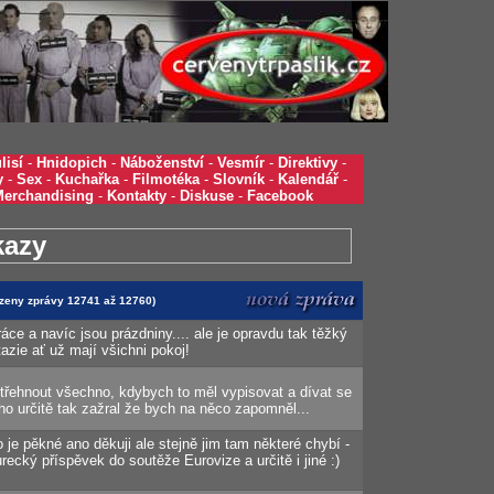
lisí
-
Hnidopich
-
Náboženství
-
Vesmír
-
Direktivy
-
y
-
Sex
-
Kuchařka
-
Filmotéka
-
Slovník
-
Kalendář
-
Merchandising
-
Kontakty
-
Diskuse
-
Facebook
kazy
razeny zprávy 12741 až 12760)
áce a navíc jsou prázdniny.... ale je opravdu tak těžký
azie ať už mají všichni pokoj!
střehnout všechno, kdybych to měl vypisovat a dívat se
oho určitě tak zažral že bych na něco zapomněl...
o je pěkné ano děkuji ale stejně jim tam některé chybí -
urecký příspěvek do soutěže Eurovize a určitě i jiné :)