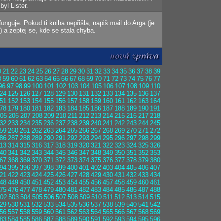
yl Lister.
nguje. Pokud ti kniha nepřišla, napiš mail do Arga (je
) a zeptej se, kde se stala chyba.
0
21
22
23
24
25
26
27
28
29
30
31
32
33
34
35
36
37
38
39
8
59
60
61
62
63
64
65
66
67
68
69
70
71
72
73
74
75
76
77
96
97
98
99
100
101
102
103
104
105
106
107
108
109
110
24
125
126
127
128
129
130
131
132
133
134
135
136
137
51
152
153
154
155
156
157
158
159
160
161
162
163
164
78
179
180
181
182
183
184
185
186
187
188
189
190
191
05
206
207
208
209
210
211
212
213
214
215
216
217
218
32
233
234
235
236
237
238
239
240
241
242
243
244
245
59
260
261
262
263
264
265
266
267
268
269
270
271
272
86
287
288
289
290
291
292
293
294
295
296
297
298
299
13
314
315
316
317
318
319
320
321
322
323
324
325
326
40
341
342
343
344
345
346
347
348
349
350
351
352
353
67
368
369
370
371
372
373
374
375
376
377
378
379
380
94
395
396
397
398
399
400
401
402
403
404
405
406
407
21
422
423
424
425
426
427
428
429
430
431
432
433
434
48
449
450
451
452
453
454
455
456
457
458
459
460
461
75
476
477
478
479
480
481
482
483
484
485
486
487
488
02
503
504
505
506
507
508
509
510
511
512
513
514
515
29
530
531
532
533
534
535
536
537
538
539
540
541
542
56
557
558
559
560
561
562
563
564
565
566
567
568
569
83
584
585
586
587
588
589
590
591
592
593
594
595
596