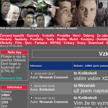
Nech toho mrzkého kňourání, ty plesnivý chomáčku rektálních chloupků.
Červený trpaslík
-
Epizody
-
Scénáře
-
Posádka
-
Herci
-
Dabing
-
Ze záku
Havárky
-
Nadávky
-
Postřehy
-
Texty
-
Hudba
-
Mobil
-
Kostýmy
-
Dodatk
Obrázky
-
Film
-
Quiz
-
Fantazie
-
NSFAQ
-
Vzkazy
-
Srazy
-
Download
-
Dnes je 07.08.2026
Naše tipy
Vz
Přidejte si nás do
položky Oblíbené.
Don't forget to
Informace
Bulletin - 14864 zpráv (zobr
bookmark us!
(CTRL-D)
to Kolikokoli
28.04.2007 20:57
Autor:
Nirvanah Craneová
vidím vidím X
Relaxační folie
to Nirvanah
28.04.2007 20:56
Informace
Autor:
Kolikokoli
už jsem napsa
Vzkazy
14864
to Kolikokoli
NSFAQ
28.04.2007 20:53
Autor:
Nirvanah Craneová
Vím že to vyzní
1354
Quiz