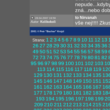
nepude...kdyb
zná...nebo dobř
to Nirvanah
28.04.2007 19:59
Autor:
Kolikokoli
vše nej!!!! Zku
2001 © Petr "Buchar" Krojzl
1
2
3
4
5
6
7
8
9
10
11
12
13
Strana:
26
27
28
29
30
31
32
33
34
35
36
49
50
51
52
53
54
55
56
57
58
59
72
73
74
75
76
77
78
79
80
81
82
95
96
97
98
99
100
101
102
103
1
113
114
115
116
117
118
119
12
129
130
131
132
133
134
135
13
145
146
147
148
149
150
151
15
161
162
163
164
165
166
167
16
177
178
179
180
181
182
183
18
193
194
195
196
197
198
199
2
209
210
211
212
213
214
215
21