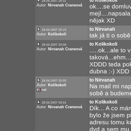
to Kolikokoli
28.04.2007 20:11
Autor:
Nirvanah Craneová
ok....se domluv
mejl....napsa
nějak XD
to Nirvanah
28.04.2007 20:10
Autor:
Kolikokoli
tak já ti o sob
to Kolikokoli
28.04.2007 20:06
Autor:
Nirvanah Craneová
.....ok...ale to
taková...ehm...
XDDD teda poku
dubna :-) XDD
to Nirvanah
28.04.2007 20:05
Autor:
Kolikokoli
Na mail mi nap
sobě a budeme
to Kolikokoli
28.04.2007 20:01
Autor:
Nirvanah Craneová
Dík... A co má
bylo že jsem p
adresu tomu k
dvd a sem mu v