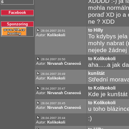
XDDDD :-) já f
6
mohla normálně
Facebook
poraď XD jo a 
ne ? XDD
Sponzoring
to Hilly
28.04.2007 20:51
Autor:
Kolikokoli
To kdybys jela
mohly nabrat 
nejede žádnej
to Kolikokoli
28.04.2007 20:50
Autor:
Nirvanah Craneová
aha.....a jak 
kunštát
28.04.2007 20:49
Autor:
Kolikokoli
Střední morav
to Kolikokoli
28.04.2007 20:47
Autor:
Nirvanah Craneová
Kde je kunštát
to Kolikokoli
28.04.2007 20:45
Autor:
Nirvanah Craneová
u toho blázin
:)
28.04.2007 20:44
Autor:
Kolikokoli