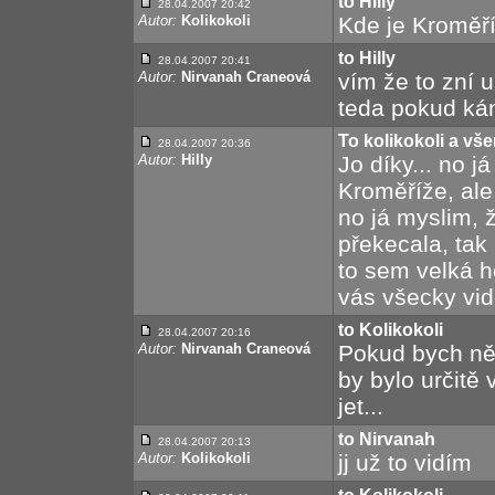
to Hilly
28.04.2007 20:42
Autor:
Kolikokoli
Kde je Kroměř
to Hilly
28.04.2007 20:41
Autor:
Nirvanah Craneová
vím že to zní 
teda pokud ká
To kolikokoli a vš
28.04.2007 20:36
Autor:
Hilly
Jo díky... no j
Kroměříže, ale 
no já myslim, 
překecala, tak 
to sem velká ho
vás všecky vidě
to Kolikokoli
28.04.2007 20:16
Autor:
Nirvanah Craneová
Pokud bych něj
by bylo určitě 
jet...
to Nirvanah
28.04.2007 20:13
Autor:
Kolikokoli
jj už to vidím