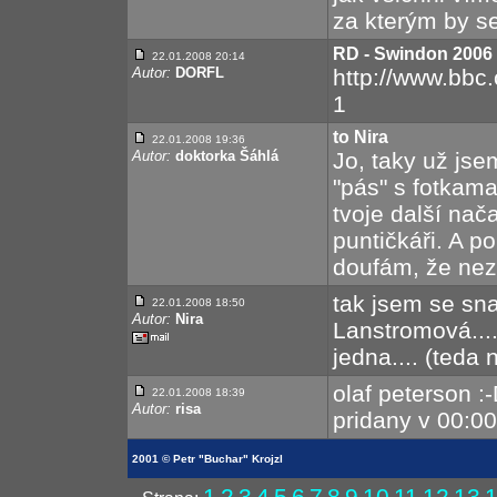
za kterým by s
RD - Swindon 2006
22.01.2008 20:14
Autor:
DORFL
http://www.bbc.
1
to Nira
22.01.2008 19:36
Autor:
doktorka Šáhlá
Jo, taky už jse
"pás" s fotkama
tvoje další nač
puntičkáři. A p
doufám, že neza
tak jsem se snaž
22.01.2008 18:50
Autor:
Nira
Lanstromová.....
jedna.... (teda 
olaf peterson :-
22.01.2008 18:39
Autor:
risa
pridany v 00:00
2001 © Petr "Buchar" Krojzl
1
2
3
4
5
6
7
8
9
10
11
12
13