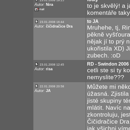
23.01.2008 19:25
Autor:
Nira
to je skvělý! a 
komentáře taky.
to JA
23.01.2008 16:44
Autor:
čičidračice Dra
Mruhehe, tj, R
pěkně vyšťoural
nějak jí to prý
ukořistila XD) 
zubech. :oD
RD - Swindon 2006
23.01.2008 12:45
Autor:
risa
cetli ste si ty
nemyslite???
Můžete mi někdo 
22.01.2008 20:58
Autor:
JA
úžasná. Zjistil
jisté skupiny té
mlátit. Navíc n
zkontroluju, je
Čičidračice Dra
jak všichni vím