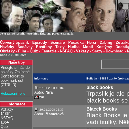
Je tu ten nešťastník, tento hlupáček, tato parodie na muže...
Červený trpaslík
-
Epizody
-
Scénáře
-
Posádka
-
Herci
-
Dabing
-
Ze záku
Havárky
-
Nadávky
-
Postřehy
-
Texty
-
Hudba
-
Mobil
-
Kostýmy
-
Dodatk
Obrázky
-
Film
-
Quiz
-
Fantazie
-
NSFAQ
-
Vzkazy
-
Srazy
-
Download
-
Dnes je 08.08.2026
Naše tipy
Přidejte si nás do
položky Oblíbené.
Don't forget to
Informace
Bulletin - 14864 zpráv (zobra
bookmark us!
(CTRL-D)
black books
27.01.2008 10:04
Autor:
Nira
Trpaslik je ale 
Relaxační folie
black books se 
Informace
Blacck Books
Vzkazy
26.01.2008 22:37
14864
Autor:
Mametová
Black Books je 
NSFAQ
vadí titulky. N
1354
Quiz