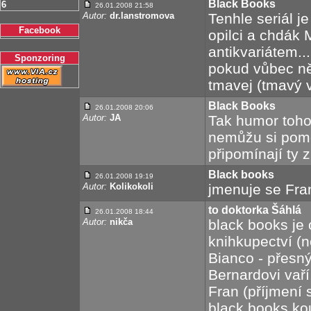
Black Books
6
26.01.2008 21:58
Autor:
dr.lanstromova
Tenhle seriál j
Facebook
opilci a chdák 
antikvariátem..
Sponzoring
pokud vůbec něj
tmavej (tmavý v
Black Books
26.01.2008 20:06
Autor:
JA
Tak humor tohot
nemůžu si pomo
připomínají ty z
Black books
26.01.2008 19:19
Autor:
Kolikokoli
jmenuje se Fra
to doktorka Šáhlá
26.01.2008 18:44
Autor:
nikča
black books je 
knihkupectví (n
Bianco - přesn
Bernardovi vaří
Fran (příjmení 
black books ko