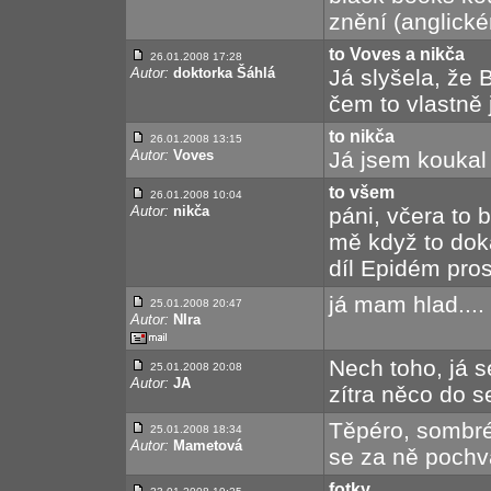
znění (anglické
to Voves a nikča
26.01.2008 17:28
Autor:
doktorka Šáhlá
Já slyšela, že 
čem to vlastně 
to nikča
26.01.2008 13:15
Autor:
Voves
Já jsem koukal
to všem
26.01.2008 10:04
Autor:
nikča
páni, včera to 
mě když to dok
díl Epidém pros
já mam hlad.... 
25.01.2008 20:47
Autor:
NIra
Nech toho, já s
25.01.2008 20:08
Autor:
JA
zítra něco do s
Těpéro, sombré
25.01.2008 18:34
Autor:
Mametová
se za ně pochvá
fotky