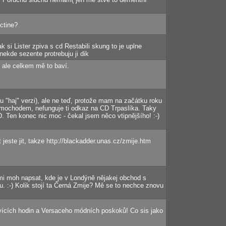
ctine?
k si Lister zpiva s cd Restabili skung to je uplne
nekde sezente protrebuju ji dik
, ale celkem mě to baví.
tu "haj" verzi), ale ne teď, protože mam na začátku roku
Mimochodem, nefunguje ti odkaz na CD Trpaslíka. Taky
D. Ten konec nic moc - čekal jsem něco vtipnějšího! :-)
jeste jit, takze http://blackadder.unas.cz/zmije.htm
mi moh napsat, kde je v Londýně nějakej obchod s
u. :-) Kolik stojí ta Černá Zmije? Mě se to nechce znovu
cích hodin a Versaceho módních poskoků! Co sis jako