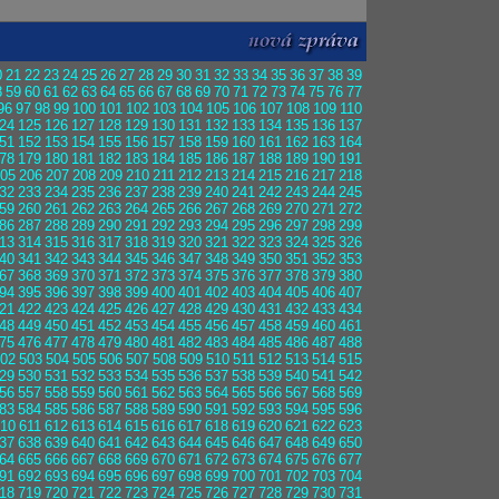
0
21
22
23
24
25
26
27
28
29
30
31
32
33
34
35
36
37
38
39
8
59
60
61
62
63
64
65
66
67
68
69
70
71
72
73
74
75
76
77
96
97
98
99
100
101
102
103
104
105
106
107
108
109
110
24
125
126
127
128
129
130
131
132
133
134
135
136
137
51
152
153
154
155
156
157
158
159
160
161
162
163
164
78
179
180
181
182
183
184
185
186
187
188
189
190
191
05
206
207
208
209
210
211
212
213
214
215
216
217
218
32
233
234
235
236
237
238
239
240
241
242
243
244
245
59
260
261
262
263
264
265
266
267
268
269
270
271
272
86
287
288
289
290
291
292
293
294
295
296
297
298
299
13
314
315
316
317
318
319
320
321
322
323
324
325
326
40
341
342
343
344
345
346
347
348
349
350
351
352
353
67
368
369
370
371
372
373
374
375
376
377
378
379
380
94
395
396
397
398
399
400
401
402
403
404
405
406
407
21
422
423
424
425
426
427
428
429
430
431
432
433
434
48
449
450
451
452
453
454
455
456
457
458
459
460
461
75
476
477
478
479
480
481
482
483
484
485
486
487
488
02
503
504
505
506
507
508
509
510
511
512
513
514
515
29
530
531
532
533
534
535
536
537
538
539
540
541
542
56
557
558
559
560
561
562
563
564
565
566
567
568
569
83
584
585
586
587
588
589
590
591
592
593
594
595
596
10
611
612
613
614
615
616
617
618
619
620
621
622
623
37
638
639
640
641
642
643
644
645
646
647
648
649
650
64
665
666
667
668
669
670
671
672
673
674
675
676
677
91
692
693
694
695
696
697
698
699
700
701
702
703
704
18
719
720
721
722
723
724
725
726
727
728
729
730
731