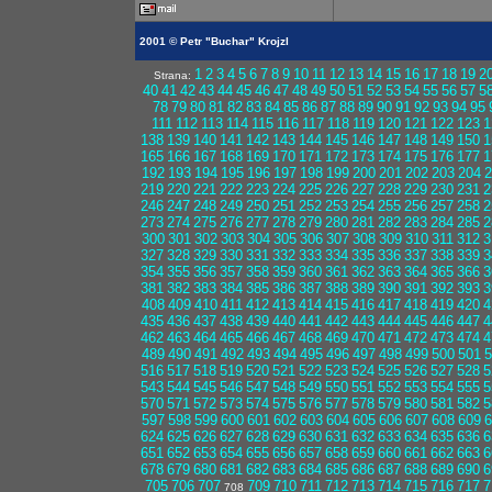
2001 © Petr "Buchar" Krojzl
1
2
3
4
5
6
7
8
9
10
11
12
13
14
15
16
17
18
19
2
Strana:
40
41
42
43
44
45
46
47
48
49
50
51
52
53
54
55
56
57
5
78
79
80
81
82
83
84
85
86
87
88
89
90
91
92
93
94
95
111
112
113
114
115
116
117
118
119
120
121
122
123
1
138
139
140
141
142
143
144
145
146
147
148
149
150
1
165
166
167
168
169
170
171
172
173
174
175
176
177
1
192
193
194
195
196
197
198
199
200
201
202
203
204
2
219
220
221
222
223
224
225
226
227
228
229
230
231
2
246
247
248
249
250
251
252
253
254
255
256
257
258
2
273
274
275
276
277
278
279
280
281
282
283
284
285
2
300
301
302
303
304
305
306
307
308
309
310
311
312
3
327
328
329
330
331
332
333
334
335
336
337
338
339
3
354
355
356
357
358
359
360
361
362
363
364
365
366
3
381
382
383
384
385
386
387
388
389
390
391
392
393
3
408
409
410
411
412
413
414
415
416
417
418
419
420
4
435
436
437
438
439
440
441
442
443
444
445
446
447
4
462
463
464
465
466
467
468
469
470
471
472
473
474
4
489
490
491
492
493
494
495
496
497
498
499
500
501
5
516
517
518
519
520
521
522
523
524
525
526
527
528
5
543
544
545
546
547
548
549
550
551
552
553
554
555
5
570
571
572
573
574
575
576
577
578
579
580
581
582
5
597
598
599
600
601
602
603
604
605
606
607
608
609
6
624
625
626
627
628
629
630
631
632
633
634
635
636
6
651
652
653
654
655
656
657
658
659
660
661
662
663
6
678
679
680
681
682
683
684
685
686
687
688
689
690
6
705
706
707
709
710
711
712
713
714
715
716
717
7
708