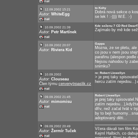
to Kohy
12.09.2002 15:21
Dobrá nová sekce o kost
Autor:
WhiteEgg
se lek ! :-)))) W.E. :-)
Kde seženu 7 CD Red Dwarf
10.09.2002 21:39
Zajímalo by mě kde se
Autor:
Petr Martínek
Gappa
10.09.2002 20:07
Mozna, ze se pletu, ale
Autor:
Riviera Kid
co jsou v nem jsou stej
parafinu (alespon podle
Nejsou nahodou ty zaber
snimku?
re: Robert Llewellyn
10.09.2002
> je prej taky spisovate
Autor:
Clouseau
hercu zatím nejedou...)
Člen týmu
cervenytrpaslik.cz
Robert Llewellyn
09.09.2002 21:45
je prej taky spisovatel.
Autor:
mimomisu
zatím nejedou...),kdyžt
dřív, než začal hrát v t
by to bejt humorny...sn
adoptovaný děti...
----------------------------------------------
09.09.2002 20:49
Včera dávali ten film K
Autor:
Žermír Tuček
Kejml Halbich, co dabu
nepoznal. Není to divn