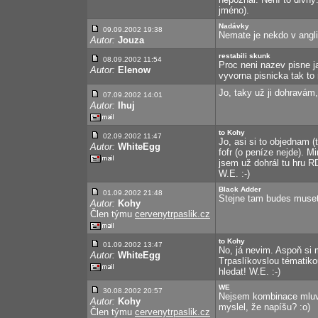
jméno).
Nadávky
09.09.2002 19:38
Nemate je nekdo v angli
Autor:
Jouza
restabili skunk
08.09.2002 11:54
Proc neni nazev pisne ja
Autor:
Elenow
vyvorna pisnicka tak to 
Jo, taky už ji dohravám
07.09.2002 14:01
Autor:
Ihuj
to Kohy
02.09.2002 11:47
Jo, asi si to objednam (
Autor:
WhiteEgg
fofr (o peníze nejde). 
jsem už dohrál tu hru R
W.E. :-)
Black Adder
01.09.2002 21:48
Stejne tam budes muset 
Autor:
Kohy
Člen týmu
cervenytrpaslik.cz
to Kohy
01.09.2002 13:47
No, já nevim. Aspoň si 
Autor:
WhiteEgg
Trpaslíkovslou tématiko
hledat! W.E. :-)
WE
30.08.2002 20:57
Nejsem kombinace mluví
Autor:
Kohy
myslel, že napíšu? :o)
Člen týmu
cervenytrpaslik.cz