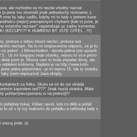
ouva, ale rozhodne se mi nezda vhodny nazvat
(a jeste mu zkomolit jinak jednoduchy nickname;-),
A mne by taky vadilo, kdyby mi to tady v jednom kuse
drtalcu (nejen) pravopisnymi chybami (kde to jsme, je
ikoho ostatniho neznam" nepotrebuje uz zadny komentar,
EK! (KECUP!!?? K HUMROVI BY JSTE CHTEL...!!!)
o, protoze s tebou mluvit nechci, protoze ses
atniho neznam. Na to mi stoprocentne odpovis, ze je tu
e mi jedno! :-) Mimochodem - docela pekne jste upravili
 P.S.: Uz mi fungujou moje stranky, nejsou to sice primo
e delal jsem je. Mozna vam to bude pripadat divny, ale
 oddeleni knihovny. Najdete je na http://www.knih-
jeste jedna pripominka - je mi teprve 15, tak ty stranky
 taky jsem nepouzival Java skripty.
kontaktech za fotku. Skoro se mi do úst vkládá
mentním kastrolem teď???" Jinak hustá stránka. Máte
uhý pohlaví(nevzpomenu si na jméno))!!!
š pořádnej hokej. Vůbec nevíš, kdo co dělá a pořád
si to už v tý tvý makovici do pořádku a neflooduj tady s
i stezuj jinde ;o)