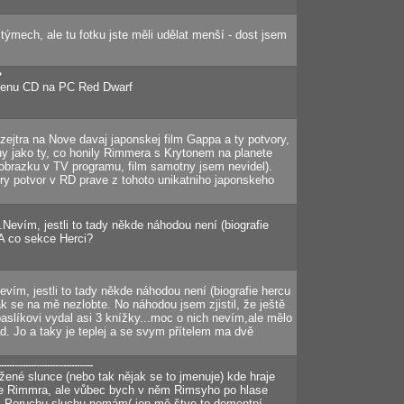
ýmech, ale tu fotku jste měli udělat menší - dost jsem
?
ženu CD na PC Red Dwarf
 zejtra na Nove davaj japonskej film Gappa a ty potvory,
ny jako ty, co honily Rimmera s Krytonem na planete
 obrazku v TV programu, film samotny jsem nevidel).
y potvor v RD prave z tohoto unikatniho japonskeho
l.Nevím, jestli to tady někde náhodou není (biografie
 A co sekce Herci?
Nevím, jestli to tady někde náhodou není (biografie hercu
ak se na mě nezlobte. No náhodou jsem zjistil, že ještě
rpaslíkovi vydal asi 3 knížky...moc o nich nevím,ale mělo
ad. Jo a taky je teplej a se svym přítelem ma dvě
-----------------------------------
ožené slunce (nebo tak nějak se to jmenuje) kde hraje
je Rimmra, ale vůbec bych v něm Rimsyho po hlase
ý. Poruchu sluchu nemám( jen mě štve to dementní