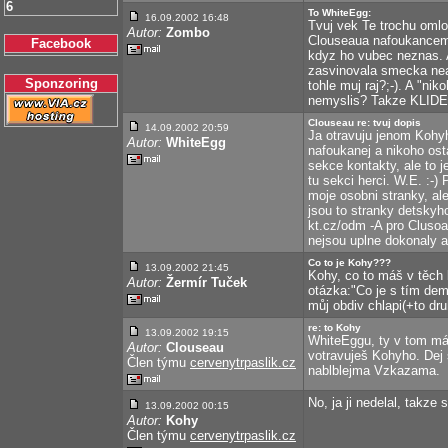
6
To WhiteEgg:
16.09.2002 16:48
Tvuj vek Te trochu oml
Autor:
Zombo
Clouseaua nafoukancem 
Facebook
kdyz ho vubec neznas. 
zasvinovala smecka nean
Sponzoring
tohle muj raj?;-). A "n
nemyslis? Takze KLID
Clouseau re: tvuj dopis
14.09.2002 20:59
Ja otravuju jenom Kohyh
Autor:
WhiteEgg
nafoukanej a nikoho ost
sekce kontakty, ale to j
tu sekci herci. W.E. :-)
moje osobni stranky, al
jsou to stranky detskyho
kt.cz/odm -A pro Clusoa 
nejsou uplne dokonaly a
Co to je Kohy???
13.09.2002 21:45
Kohy, co to máš v těch 
Autor:
Žermír Tuček
otázka:"Co je s tím de
můj obdiv chlapi(+to dr
re: to Kohy
13.09.2002 19:15
WhiteEggu, ty v tom má
Autor:
Clouseau
votravuješ Kohyho. Dej 
Člen týmu
cervenytrpaslik.cz
nablblejma Vzkazama.
No, ja ji nedelal, takze s
13.09.2002 00:15
Autor:
Kohy
Člen týmu
cervenytrpaslik.cz