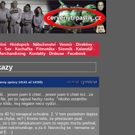
lisí
-
Hnidopich
-
Náboženství
-
Vesmír
-
Direktivy
-
y
-
Sex
-
Kuchařka
-
Filmotéka
-
Slovník
-
Kalendář
-
Merchandising
-
Kontakty
-
Diskuse
-
Facebook
kazy
razeny zprávy 14141 až 14160)
t... jenom jsem ti chtel... jenom jsem ti chtel rict...ze
 Ne, jen jsi napsal hezky cesky: "nikoho ostatniho
 klidu, muj negator neco vydrzi...
(ze 40 %) nenapsal schvalne. 2. V tom poslednim dopise
ba chyba, ne? ( Krome toho, ze prestavam psat
m, ze s tim nafoukancem jsem to nejspis trochu prehnal,
obre nekomunikuje. a za 4. Nezorciluj se - nemame uz
W.E. :-)