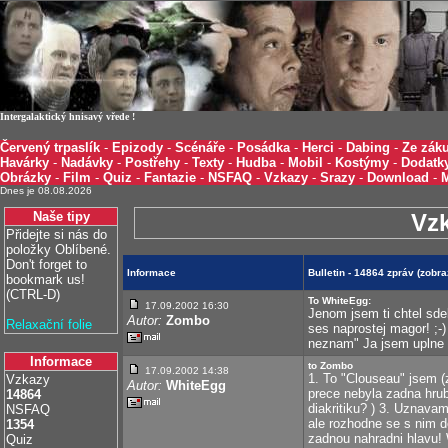
Intergalaktický hnisavý vřede !
Červený trpaslík
-
Epizody
-
Scénáře
-
Posádka
-
Herci
-
Dabing
-
Ze záku
Havárky
-
Nadávky
-
Postřehy
-
Texty
-
Hudba
-
Mobil
-
Kostýmy
-
Dodatk
Obrázky
-
Film
-
Quiz
-
Fantazie
-
NSFAQ
-
Vzkazy
-
Srazy
-
Download
-
Dnes je 08.08.2026
Naše tipy
Vz
Přidejte si nás do
položky Oblíbené.
Don't forget to
Informace
Bulletin - 14864 zpráv (zob
bookmark us!
(CTRL-D)
To WhiteEgg:
17.09.2002 16:30
Jenom jsem ti chtel sdeli
Autor:
Zombo
Relaxační folie
ses naprostej magor! ;-)
neznam" Ja jsem uplne v
Informace
to Zombo
17.09.2002 14:38
1. To "Clouseau" jsem 
Vzkazy
Autor:
WhiteEgg
prece nebyla zadna hru
14864
diakritiku? ) 3. Uznava
NSFAQ
ale rozhodne se s nim d
1354
zadnou nahradni hlavu! 
Quiz