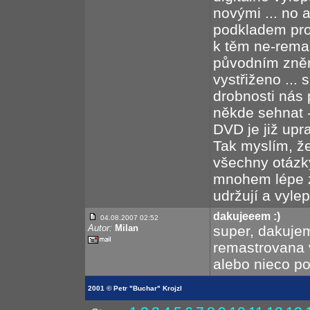
novými ... no a
podkladem pro 
k těm ne-rema
původním znění 
vystřiženo ...
drobnosti nás p
někde sehnat 
DVD je již upr
Tak myslím, že
všechny otázk
mnohem lépe zo
udržují a vylep
dakujeeem :)
04.08.2007 02:52
Autor:
Milan
super, dakuje
remastrovana v
alebo nieco p
2001 © Petr "Buchar" Krojzl