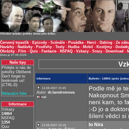
Očividné známky potřeby dostat přes držku.
Červený trpaslík
-
Epizody
-
Scénáře
-
Posádka
-
Herci
-
Dabing
-
Ze záku
Havárky
-
Nadávky
-
Postřehy
-
Texty
-
Hudba
-
Mobil
-
Kostýmy
-
Dodatk
Obrázky
-
Film
-
Quiz
-
Fantazie
-
NSFAQ
-
Vzkazy
-
Srazy
-
Download
-
Dnes je 07.08.2026
Naše tipy
Vz
Přidejte si nás do
položky Oblíbené.
Don't forget to
Informace
Bulletin - 14864 zpráv (zobr
bookmark us!
(CTRL-D)
Podle mě je te
13.08.2007 15:45
Autor:
dr.lanstromova
Relaxační folie
Nakopnout Smrt
neni kam, to 
Informace
:-D jo a dokto
Vzkazy
14864
šílení vědci s
NSFAQ
1354
to Nira
13.08.2007 15:18
Quiz