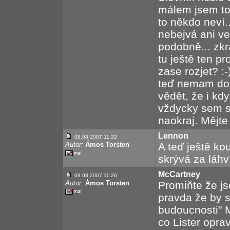
málem jsem to
to někdo neví..
nebejvá ani ve
podobně... zkr
tu ještě ten p
zase rozjet? :
teď nemam do 
vědět, že i kd
vždycky sem s 
naokraj. Mějte
Lennon
08.08.2007 11:32
Autor:
Ámos Torsten
A teď ještě k
skrývá za láhv
McCartney
08.08.2007 11:26
Autor:
Ámos Torsten
Promiňte že js
pravda že by 
budoucnosti" M
co Lister opra