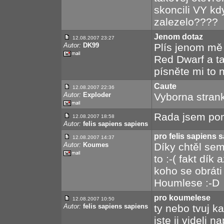
skoncili VY kd
zalezelo????
Jenom dotaz
12.08.2007 23:27
Autor:
DK99
Plís jenom mě 
Red Dwarf a ta
písněte mi to n
Caute
12.08.2007 22:36
Autor:
Exploder
Vyborna strank
Rada jsem pomo
12.08.2007 18:58
Autor:
felis sapiens sapiens
pro felis sapiens 
12.08.2007 14:37
Autor:
Koumes
Díky chtěl sem
to :-( fakt dík
koho se obráti
Houmlese :-D
pro koumelese
12.08.2007 10:50
Autor:
felis sapiens sapiens
ty nebo tvuj ka
jste ji videli 