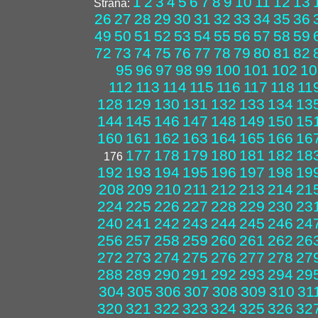
1
2
3
4
5
6
7
8
9
10
11
12
13
Strana:
26
27
28
29
30
31
32
33
34
35
36
49
50
51
52
53
54
55
56
57
58
59
72
73
74
75
76
77
78
79
80
81
82
95
96
97
98
99
100
101
102
10
112
113
114
115
116
117
118
11
128
129
130
131
132
133
134
13
144
145
146
147
148
149
150
15
160
161
162
163
164
165
166
16
177
178
179
180
181
182
18
176
192
193
194
195
196
197
198
19
208
209
210
211
212
213
214
21
224
225
226
227
228
229
230
23
240
241
242
243
244
245
246
24
256
257
258
259
260
261
262
26
272
273
274
275
276
277
278
27
288
289
290
291
292
293
294
29
304
305
306
307
308
309
310
31
320
321
322
323
324
325
326
32