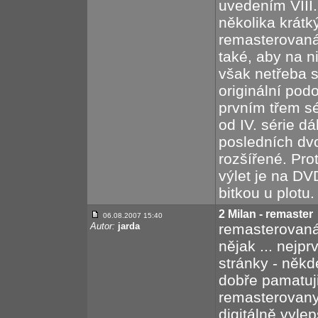
uvedením VIII. 
několika krátk
remasterovaná
také, aby na n
však netřeba 
originální pod
prvním třem sé
od IV. série dá
posledních dvo
rozšířené. Pro
výlet je na DV
bitkou u plotu.
2 Milan - remaster
06.08.2007 15:40
Autor:
jarda
remasterovaná v
nějak ... nejprv
stránky - někde
dobře pamatuji
remasterovany 
digitálně vyle