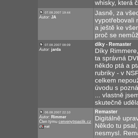
whisky, která 
Jasně, za vš
07.08.2007 19:44
Autor:
JA
vypotřebovali 
a ještě ke vš
proč se nemůž
díky - Remaster
07.08.2007 08:09
Autor:
jarda
Díky Rimmere, 
ta správná DV
někdo ptá a pt
rubriky - v NS
celkem nepouži
úvodu s pozná
... vlastně js
skutečně uděla
Remaster
06.08.2007 22:10
Autor:
Rimmer
Digitálně uprav
Člen týmu
cervenytrpaslik.cz
Někdo tu psal,
nesmysl. Remas