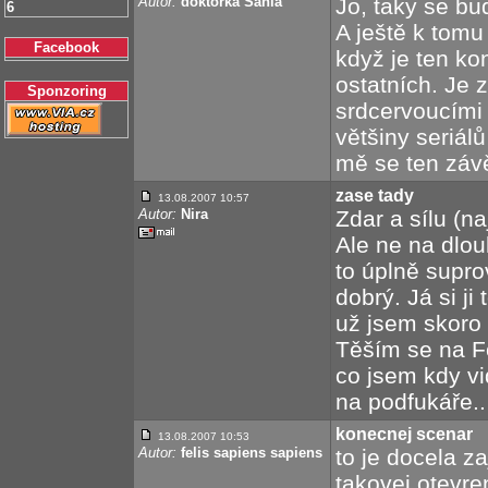
Autor:
doktorka Šáhlá
Jo, taky se bu
6
A ještě k tomu
Facebook
když je ten ko
ostatních. Je 
Sponzoring
srdcervoucími 
většiny seriálů
mě se ten závěr
zase tady
13.08.2007 10:57
Autor:
Nira
Zdar a sílu (na
Ale ne na dlouh
to úplně suprov
dobrý. Já si j
už jsem skoro 
Těším se na Fot
co jsem kdy vi
na podfukáře..
konecnej scenar
13.08.2007 10:53
Autor:
felis sapiens sapiens
to je docela z
takovej otevre