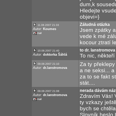
dum,k sousedu
Hledejte vsud
objevi=}
Záludná otázka
11.08.2007 21:33
Autor:
Koumes
Jsem zpátky a 
vede k mé zál
kocour ztratí l
to dr. lanstromova
10.08.2007 21:40
Autor:
doktorka Šáhlá
To nic, někteří
Za ty překlepy
09.08.2007 21:10
Autor:
dr.lanstromova
a ne seksi... a
za to se fakt 
stát....
nerada dávám název
09.08.2007 21:08
Autor:
dr.lanstromova
Zdravím Vás! V
ty vzkazy ještě
bych se chtěla
Slovník heslo