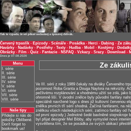
Tak to vypadá, že seš pěkně nechutnej a špinavej chlívák.
Červený trpaslík
-
Epizody
-
Scénáře
-
Posádka
-
Herci
-
Dabing
-
Ze záku
Havárky
-
Nadávky
-
Postřehy
-
Texty
-
Hudba
-
Mobil
-
Kostýmy
-
Dodatk
Obrázky
-
Film
-
Quiz
-
Fantazie
-
NSFAQ
-
Vzkazy
-
Srazy
-
Download
-
Dnes je 07.08.2026
Menu
Ze zákulis
I. série
II. série
III. série
IV. série
Ve III. sérii z roku 1989 čekaly na diváky Červeného t
V. série
pozornost Roba Granta a Douga Naylora na rekvizity. Ač
VI. série
pečlivému rozplánování a vhodnému užití se zdá, jako by
VII. série
ohromně liší. V úvodní znělce byly původní fanfáry nah
VIII. série
speciálně navržené logo s dnes již kultovní červenou eli
znělka prvních tří sérií shodná. Začíná fanfárami, na n
Naše tipy
znělkou všech následujících sérií, zatímco fanfáry od IV.
od první epizody.) Jednotné šedé bavlněné stejnokroje
Přidejte si nás do
byl přijat designér Mel Bibby, aby vymyslel nové interié
položky Oblíbené.
vysvětlena tím, že se posádka ze svých ubikací přestěh
Don't forget to
bookmark us!