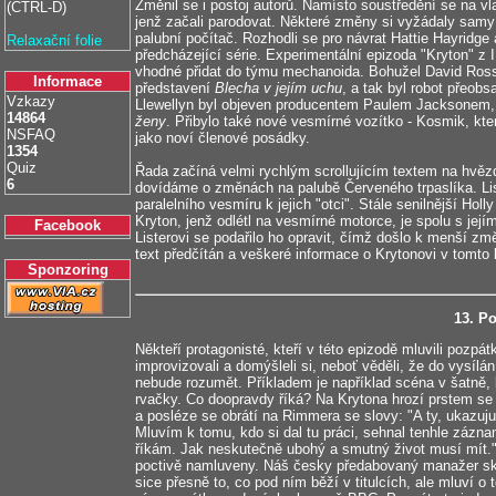
Změnil se i postoj autorů. Namísto soustředění se na vla
(CTRL-D)
jenž začali parodovat. Některé změny si vyžádaly samy
palubní počítač. Rozhodli se pro návrat Hattie Hayridge 
Relaxační folie
předcházející série. Experimentální epizoda "Kryton" z 
vhodné přidat do týmu mechanoida. Bohužel David Ross
Informace
představení
Blecha v jejím uchu
, a tak byl robot přeob
Vzkazy
Llewellyn byl objeven producentem Paulem Jacksonem, 
14864
ženy
. Přibylo také nové vesmírné vozítko - Kosmik, kter
NSFAQ
jako noví členové posádky.
1354
Quiz
Řada začíná velmi rychlým scrollujícím textem na hvě
6
dovídáme o změnách na palubě Červeného trpaslíka. Liste
paralelního vesmíru k jejich "otci". Stále senilnější Ho
Kryton, jenž odlétl na vesmírné motorce, je spolu s její
Facebook
Listerovi se podařilo ho opravit, čímž došlo k menší zm
text předčítán a veškeré informace o Krytonovi v tomto 
Sponzoring
13. P
Někteří protagonisté, kteří v této epizodě mluvili pozpá
improvizovali a domýšleli si, neboť věděli, že do vysílán
nebude rozumět. Příkladem je například scéna v šatně,
rvačky. Co doopravdy říká? Na Krytona hrozí prstem se s
a posléze se obrátí na Rimmera se slovy: "A ty, ukazuju
Mluvím k tomu, kdo si dal tu práci, sehnal tenhle záznam
říkám. Jak neskutečně ubohý a smutný život musí mít." 
poctivě namluveny. Náš česky předabovaný manažer sk
sice přesně to, co pod ním běží v titulcích, ale mluví 