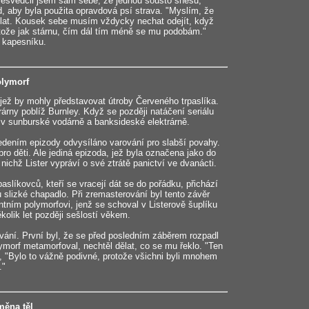
esvědčil jsem sám sebe, že jednou sousto snesu,"
d, aby byla použita opravdová psí strava. "Myslím, že
dělat. Kousek sebe musím vždycky nechat odejít, když
otože jak stárnu, čím dál tím méně se mu podobám."
o kapesníku.
olymorf
, jež by mohly představovat útroby Červeného trpaslíka.
rny poblíž Burnley. Když se později natáčení seriálu
 v sunburské vodárně a banksideské elektrárně.
vedením epizody odvysíláno varování pro slabší povahy.
 pro děti. Ale jediná epizoda, jež byla označena jako do
 nichž Lister vypráví o své ztrátě panictví ve dvanácti.
aslíkovců, kteří se vracejí dát se do pořádku, přichází
u slizké chapadlo. Při zremasterování byl tento závěr
tním polymorfovi, jenž se schoval v Listerově šuplíku
kolik let později sešlostí věkem.
ání. První byl, že se před posledním záběrem rozpadl
lymorf metamorfoval, nechtěl dělat, co se mu řeklo. "Ten
, "Bylo to vážně podivné, protože všichni byli mnohem
."
měna těl