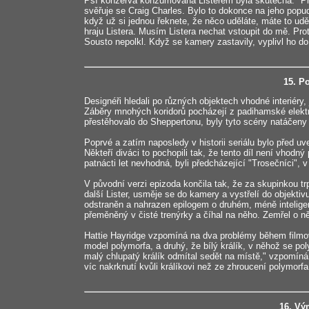
Psí konzerva konzumovaná Listerem byla skutečná. "Př
svěřuje se Craig Charles. Bylo to dokonce na jeho popu
když už si jednou řeknete, že něco uděláte, máte to u
hraju Listera. Musím Listera nechat vstoupit do mě. Pr
Sousto nepolkl. Když se kamery zastavily, vyplivl ho d
15. P
Designéři hledali po různých objektech vhodné interiéry
Záběry mnohých koridorů pocházejí z padihamské elektrá
přestěhovalo do Sheppertonu, byly tyto scény natáčeny
Poprvé a zatím naposledy v historii seriálu bylo před u
Někteří diváci to pochopili tak, že tento díl není vhodný
patnácti let nevhodná, byli předcházející "Trosečníci", v
V původní verzi epizoda končila tak, že za skupinkou trp
další Lister, usměje se do kamery a vystřelí do objektiv
odstraněn a nahrazen epilogem o druhém, méně inteligen
přeměněný v čisté trenýrky a číhal na něho. Zemřel o ně
Hattie Hayridge vzpomíná na dva problémy během filmov
model polymorfa, a druhý, že bílý králík, v něhož se po
malý chlupatý králík odmítal sedět na místě," vzpomíná
víc nakrknutí kvůli králíkovi než ze zhroucení polymorfa
16. Vý