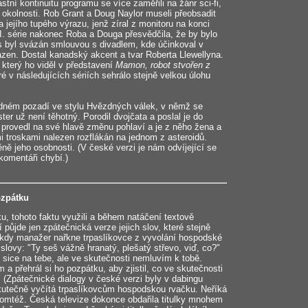
stní kontinuitu programu se více zaměřili na žánr sci-fi,
 okolnosti. Rob Grant a Doug Naylor museli přeobsadit
a jejího tupého výrazu, jenž zíral z monitoru na konci
II. série nakonec Roba a Douga přesvědčila, že by bylo
 byl svázán smlouvou s divadlem, kde účinkoval v
sazen. Dostal kanadský akcent a tvar Roberta Llewellyna.
který ho viděl v představení
Mamon, robot stvořen z
é v následujících sériích sehrálo stejně velkou úlohu
zdném pozadí ve stylu Hvězdných válek, v němž se
r už není těhotný. Porodil dvojčata a poslal je do
lly provedl na své hlavě změnu pohlaví a je z něho žena a
mi troskami nalezen rozflákán na jednom z asteroidů.
ěně jeho osobnosti. (V české verzi je nám odvíjející se
komentáři chybí.)
ozpátku
tku, tohoto faktu využili a během natáčení textově
í půjde jen zpátečnická verze jejich slov, které stejně
 kdy manažer nařkne trpaslíkovce z vyvolání hospodské
lovy: "Ty seš vážně hranatý, plešatý střevo, viď, co?"
 sice na tebe, ale ve skutečnosti nemluvím k tobě.
 a přehrál si ho pozpátku, aby zjistil, co ve skutečnosti
(Zpátečnické dialogy v české verzi byly v dabingu
utečně vyčítá trpaslíkovcům hospodskou rvačku. Neříká
o tomtéž. Česká televize dokonce obdařila titulky mnohem