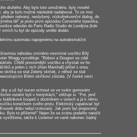
 toho druhého. Aby bylo toto umožněno, byly mnohé
v, aby je bylo možné následně nadabovat. To se moc
l předem nahraný, neslyšený, nízkofrekvenční dialog, do
ýměna těl" je proto první epizodou Červeného trpaslíka,
osléze odeslán do Paris Radio Studio do Londýna (kde
ý smích tu byl do epizody uměle dodán.
ídelnímu automatu napojenému na autodestrukční
í nešťastnou náhodou zmíněno vesmírné vozítko Bílý
eter Wragg vysvětluje: "Robovi a Dougovi se zdál
áčelo. Chtěli prostornější vozítko a chystali se ho
áčrtků a jeden z nich (Alan Marshall) přišel s onou
ého skrčka se stal Zelený skrček, z něhož se stal
existujícím Bílém skrčkovi zůstala. (V české verzi
va dny a už byl nucen octnout se ve svém gumovém
hni ostatní byli v trenýrkách," stěžuje si. "Pot, jenž
v bublinkové koupeli s doutníkem v ústech a já k němu
t svíčku konečkem svého prstu. Elektrický zapalovač byl
 Kousek drátu nebyl izolovaný. Jak jsem byl propocený
ku. Bylo to příšerné!" Nejen že se scénu podařilo natočit
ze vystřižena, takže k Listerovi ve vaně nakonec žádný