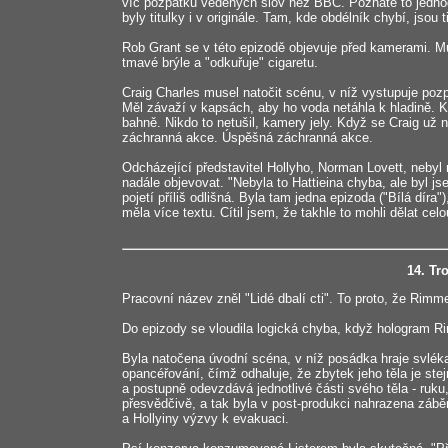
víc pozpátku vedených slov než BBC. Poznáte to jednod
byly titulky i v originále. Tam, kde obdélník chybí, jsou
Rob Grant se v této epizodě objevuje před kamerami. M
tmavé brýle a "odkuřuje" cigaretu.
Craig Charles musel natočit scénu, v níž vystupuje poz
Měl závaží v kapsách, aby ho voda netáhla k hladině. 
bahně. Nikdo to netušil, kamery jely. Když se Craig už 
záchranná akce. Úspěšná záchranná akce.
Odcházející představitel Hollyho, Norman Lovett, nebyl r
nadále objevovat. "Nebyla to Hattieina chyba, ale byl js
pojetí příliš odlišná. Byla tam jedna epizoda ("Bílá dír
měla více textu. Cítil jsem, že takhle to mohli dělat cel
14. Tr
Pracovní název zněl "Lidé dbalí cti". To proto, že Rimm
Do epizody se vloudila logická chyba, když hologram Ri
Byla natočena úvodní scéna, v níž posádka hraje svléka
opancéřování, čímž odhaluje, že zbytek jeho těla je ste
a postupně odevzdává jednotlivé části svého těla - ruku
přesvědčivě, a tak byla v post-produkci nahrazena zábě
a Hollyiny výzvy k evakuaci.