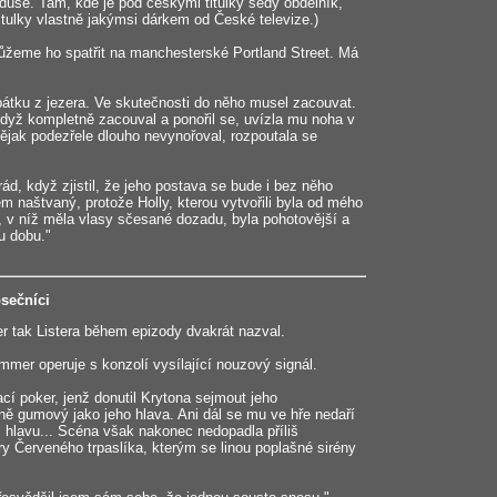
uše. Tam, kde je pod českými titulky šedý obdélník,
 titulky vlastně jakýmsi dárkem od České televize.)
ůžeme ho spatřit na manchesterské Portland Street. Má
pátku z jezera. Ve skutečnosti do něho musel zacouvat.
Když kompletně zacouval a ponořil se, uvízla mu noha v
nějak podezřele dlouho nevynořoval, rozpoutala se
ád, když zjistil, že jeho postava se bude i bez něho
em naštvaný, protože Holly, kterou vytvořili byla od mého
a"), v níž měla vlasy sčesané dozadu, byla pohotovější a
ou dobu."
osečníci
er tak Listera během epizody dvakrát nazval.
mmer operuje s konzolí vysílající nouzový signál.
cí poker, jenž donutil Krytona sejmout jeho
jně gumový jako jeho hlava. Ani dál se mu ve hře nedaří
, hlavu... Scéna však nakonec nedopadla příliš
ry Červeného trpaslíka, kterým se linou poplašné sirény