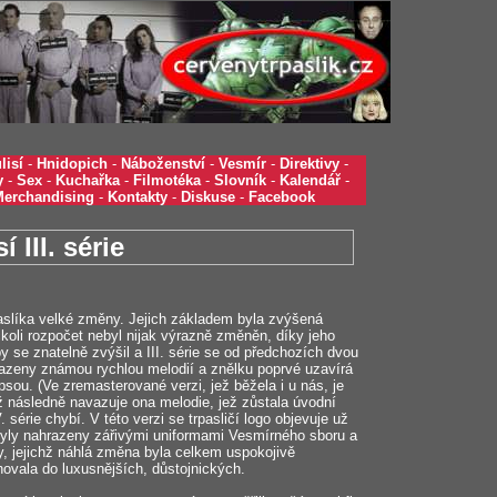
lisí
-
Hnidopich
-
Náboženství
-
Vesmír
-
Direktivy
-
y
-
Sex
-
Kuchařka
-
Filmotéka
-
Slovník
-
Kalendář
-
Merchandising
-
Kontakty
-
Diskuse
-
Facebook
í III. série
rpaslíka velké změny. Jejich základem byla zvýšená
koli rozpočet nebyl nijak výrazně změněn, díky jeho
 se znatelně zvýšil a III. série se od předchozích dvou
razeny známou rychlou melodií a znělku poprvé uzavírá
psou. (Ve zremasterované verzi, jež běžela i u nás, je
ěž následně navazuje ona melodie, jež zůstala úvodní
 série chybí. V této verzi se trpasličí logo objevuje už
 byly nahrazeny zářivými uniformami Vesmírného sboru a
ry, jejichž náhlá změna byla celkem uspokojivě
ovala do luxusnějších, důstojnických.