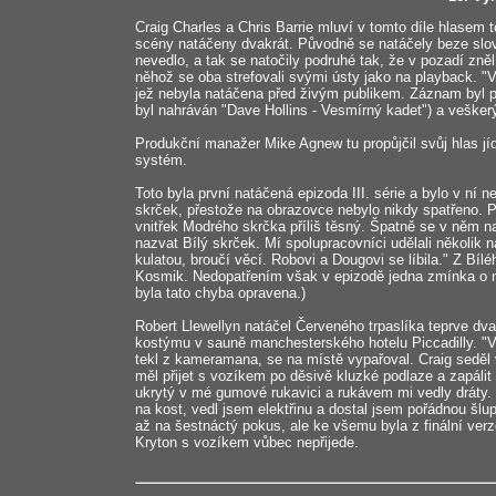
Craig Charles a Chris Barrie mluví v tomto díle hlasem
scény natáčeny dvakrát. Původně se natáčely beze slo
nevedlo, a tak se natočily podruhé tak, že v pozadí zně
něhož se oba strefovali svými ústy jako na playback. "V
jež nebyla natáčena před živým publikem. Záznam byl p
byl nahráván "Dave Hollins - Vesmírný kadet") a vešker
Produkční manažer Mike Agnew tu propůjčil svůj hlas j
systém.
Toto byla první natáčená epizoda III. série a bylo v n
skrček, přestože na obrazovce nebylo nikdy spatřeno. P
vnitřek Modrého skrčka příliš těsný. Špatně se v něm nat
nazvat Bílý skrček. Mí spolupracovníci udělali několik n
kulatou, broučí věcí. Robovi a Dougovi se líbila." Z Bíl
Kosmik. Nedopatřením však v epizodě jedna zmínka o ne
byla tato chyba opravena.)
Robert Llewellyn natáčel Červeného trpaslíka teprve d
kostýmu v sauně manchesterského hotelu Piccadilly. "Všic
tekl z kameramana, se na místě vypařoval. Craig seděl 
měl přijet s vozíkem po děsivě kluzké podlaze a zapáli
ukrytý v mé gumové rukavici a rukávem mi vedly dráty.
na kost, vedl jsem elektřinu a dostal jsem pořádnou šlup
až na šestnáctý pokus, ale ke všemu byla z finální ver
Kryton s vozíkem vůbec nepřijede.