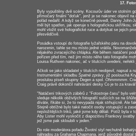
17. Foto
Byly vypuštěny dvě scény. Kocourův úder ve stolním gol
přímočarý finální "doťuk", jenž je se nakonec objevil n
pořád nedařil. A když se konečně povedl, Danny John-J
měl být spatřen, jak operuje s holografickou skříňkou, 
mohl vložit své holografické ruce a dotýkat se jejich pr
přesvědčivě.
Posádka vstoupí do fotografie lyžařského páru na dovole
narozenin, tahle se mu místo jedné vrátila. Novomanželé
nějakého zvracejícího chlápka. Ale během natáčení pouk
pořízen před tím, než jim místo něho tato fotografie moh
Louisa Ruthven nakonec, ač v titulcích uvedeni, neřekli 
Ačkoli se jako skladatel v titulcích neobjevil, napsal a n
Instrumentální skladbu
Špatné zprávy
, již poslouchá Kr
proslulou píseň skupiny Degen a spol.
Ohmmmmm
. Cr
Craig právě dokončil nahrávání desky Co je to za kravál?)
"Natáčení trikových záběrů z "Fotostroje času" bylo ve
sleduje několik obživlých fotografií sušících se na šňůř
díváte, říkáte si, že to nevypadá nijak strhujícně. Ale 
Stejně obtížné bylo také natočit osoby vstupující a zase
nejsložitějších triků, jaké jsme kdy dělali. Potíž byla v 
Aby Lister mohl vyskočit z diapozitivu Frankovy svatb
jež jsme pak skloubili v jeden."
Do role moderátora pořadu Životní styl nechutně boha
náhradou za Grahama Chapmana, jenž původně dostal tuto