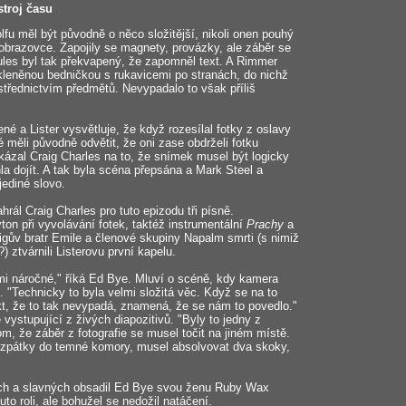
stroj času
fu měl být původně o něco složitější, nikoli onen pouhý
a obrazovce. Zapojily se magnety, provázky, ale záběr se
ules byl tak překvapený, že zapomněl text. A Rimmer
skleněnou bedničkou s rukavicemi po stranách, do nichž
ostřednictvím předmětů. Nevypadalo to však příliš
né a Lister vysvětluje, že když rozesílal fotky z oslavy
 měli původně odvětit, že oni zase obdrželi fotku
ázal Craig Charles na to, že snímek musel být logicky
la dojít. A tak byla scéna přepsána a Mark Steel a
jediné slovo.
ahrál Craig Charles pro tuto epizodu tři písně.
yton při vyvolávání fotek, taktéž instrumentální
Prachy
a
aigův bratr Emile a členové skupiny Napalm smrti (s nimiž
 ztvárnili Listerovu první kapelu.
lmi náročné," říká Ed Bye. Mluví o scéně, kdy kamera
e. "Technicky to byla velmi složitá věc. Když se na to
fakt, že to tak nevypadá, znamená, že se nám to povedlo."
 vystupující z živých diapozitivů. "Byly to jedny z
tom, že záběr z fotografie se musel točit na jiném místě.
y zpátky do temné komory, musel absolvovat dva skoky,
tých a slavných obsadil Ed Bye svou ženu Ruby Wax
 roli, ale bohužel se nedožil natáčení.