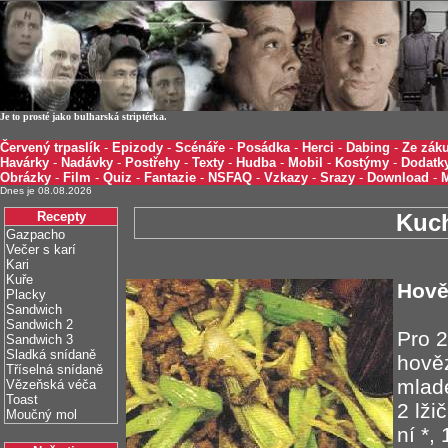
Je to prosté jako bulharská striptérka.
Červený trpaslík
-
Epizody
-
Scénáře
-
Posádka
-
Herci
-
Dabing
-
Ze záku
Havárky
-
Nadávky
-
Postřehy
-
Texty
-
Hudba
-
Mobil
-
Kostýmy
-
Dodatk
Obrázky
-
Film
-
Quiz
-
Fantazie
-
NSFAQ
-
Vzkazy
-
Srazy
-
Download
-
Dnes je 08.08.2026
Recepty
Kuc
Gazpacho
Večer s karí
Kari
Kuře
Hově
Placky
Sandwich
Sandwich 2
Pro 2
Sandwich 3
Sladká snídaně
hověz
Tříselná snídaně
mladé
Vězeňská véča
Toast
2 lži
Moučný mol
ní *,