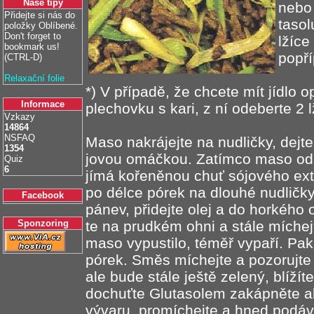
Naše tipy
nebo 
Přidejte si nás do
tasol
položky Oblíbené.
Don't forget to
lžíce
bookmark us!
popří
(CTRL-D)
Relaxační folie
*) V případě, že chcete mít jídlo 
Informace
plechovku s kari, z ní odeberte 2 l
Vzkazy
14864
NSFAQ
Maso nakrájejte na nudličky, dejte 
1354
jovou omáčkou. Zatímco maso odp
Quiz
6
jímá kořeněnou chuť sójového extr
po délce pórek na dlouhé nudličk
Facebook
pánev, přidejte olej a do horkého
Sponzoring
te na prudkém ohni a stále míchej
maso vypustilo, téměř vypaří. Pak 
pórek. Směs míchejte a pozorujte
ale bude stále ještě zelený, blížít
dochuťte Glutasolem zakápněte al
vývaru, promíchejte a hned podáv