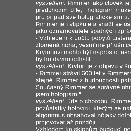
vysvětlení:
Rimmer jako člověk je m
předchozím díle, i hologram můž
pro případ své holografické smrti.
Rimmer jen vtipkuje a snaží se ost
jako oznamovatele špatných zprá
- Vzhledem k počtu pobytů Listera
zlomená noha, vesmírné příušnice
Krytonovi mohlo být naprosto jasné
by ho dávno odhalil.
vysvětlení:
Kryton je z objevu v š
- Rimmer strávil 600 let v Rimmer
stejně. Rimmer z budoucnosti patná
Současný Rimmer se správně ohra
jsem hologram!"
vysvětlení:
Jde o chorobu. Rimmer
pozůstatky holoviru, kterým se na
algoritmus obsahoval nějaký defek
projevovat až později.
Vzhledem ke sklonům budoucí posá