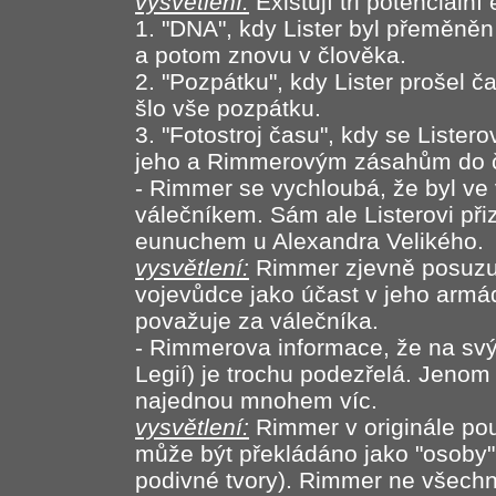
vysvětlení:
Existují tři potenciální
1. "DNA", kdy Lister byl přeměněn
a potom znovu v člověka.
2. "Pozpátku", kdy Lister prošel ča
šlo vše pozpátku.
3. "Fotostroj času", kdy se Lister
jeho a Rimmerovým zásahům do č
- Rimmer se vychloubá, že byl ve
válečníkem. Sám ale Listerovi přiz
eunuchem u Alexandra Velikého.
vysvětlení:
Rimmer zjevně posuzuj
vojevůdce jako účast v jeho armád
považuje za válečníka.
- Rimmerova informace, že na svý
Legií) je trochu podezřelá. Jenom 
najednou mnohem víc.
vysvětlení:
Rimmer v originále použ
může být překládáno jako "osoby"
podivné tvory). Rimmer ne všechny