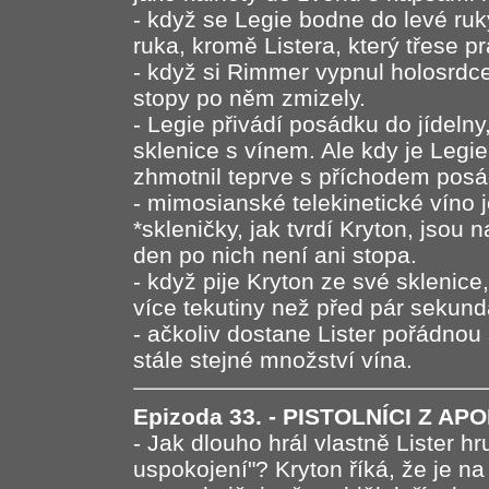
- když se Legie bodne do levé ruk
ruka, kromě Listera, který třese p
- když si Rimmer vypnul holosrdce
stopy po něm zmizely.
- Legie přivádí posádku do jídeln
sklenice s vínem. Ale kdy je Legie 
zhmotnil teprve s příchodem pos
- mimosianské telekinetické víno j
*skleničky, jak tvrdí Kryton, jsou 
den po nich není ani stopa.
- když pije Kryton ze své sklenice
více tekutiny než před pár sekund
- ačkoliv dostane Lister pořádnou 
stále stejné množství vína.
Epizoda 33. - PISTOLNÍCI Z A
- Jak dlouho hrál vlastně Lister h
uspokojení"? Kryton říká, že je na