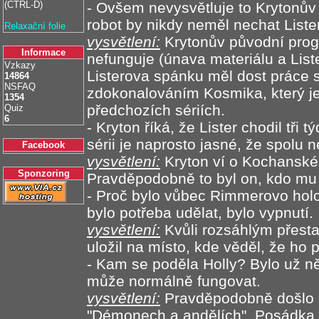
(CTRL-D)
- Ovšem nevysvětluje to Krytonův 
robot by nikdy neměl nechat Liste
Relaxační folie
vysvětlení:
Krytonův původní prog
Informace
nefunguje (únava materiálu a Lis
Vzkazy
Listerova spánku měl dost práce 
14864
NSFAQ
zdokonalováním Kosmika, který j
1354
předchozích sériích.
Quiz
6
- Kryton říká, že Lister chodil tři
sérii je naprosto jasné, že spolu 
Facebook
vysvětlení:
Kryton ví o Kochanské j
Sponzoring
Pravděpodobně to byl on, kdo mu 
- Proč bylo vůbec Rimmerovo holo
bylo potřeba udělat, bylo vypnutí.
vysvětlení:
Kvůli rozsáhlým přest
uložil na místo, kde věděl, že ho 
- Kam se poděla Holly? Bylo už n
může normálně fungovat.
vysvětlení:
Pravděpodobně došlo k
"Démonech a andělích". Posádka n