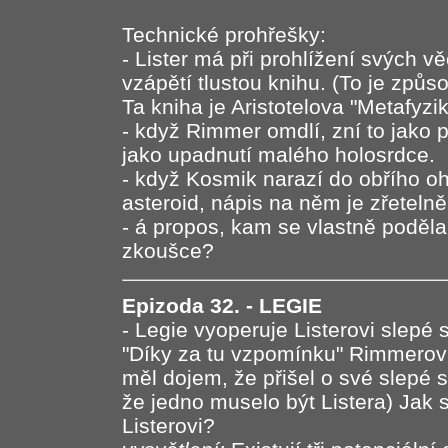
Technické prohřešky:
- Lister má při prohlížení svých v
vzápětí tlustou knihu. (To je způ
Ta kniha je Aristotelova "Metafyzik
- když Rimmer omdlí, zní to jako
jako upadnutí malého holosrdce.
- když Kosmik narazí do obřího oh
asteroid, nápis na něm je zřeteln
- á propos, kam se vlastně poděla t
zkoušce?
Epizoda 32. - LEGIE
- Legie vyoperuje Listerovi slepé 
"Díky za tu vzpomínku" Rimmerov
měl dojem, že přišel o své slepé s
že jedno muselo být Listera) Jak s
Listerovi?