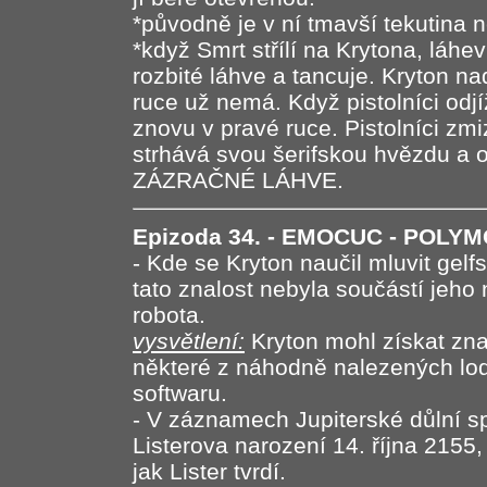
*původně je v ní tmavší tekutina n
*když Smrt střílí na Krytona, láhev
rozbité láhve a tancuje. Kryton na
ruce už nemá. Když pistolníci odjí
znovu v pravé ruce. Pistolníci zm
strhává svou šerifskou hvězdu a 
ZÁZRAČNÉ LÁHVE.
Epizoda 34. - EMOCUC - POLYM
- Kde se Kryton naučil mluvit gel
tato znalost nebyla součástí jeh
robota.
vysvětlení:
Kryton mohl získat zna
některé z náhodně nalezených lodí 
softwaru.
- V záznamech Jupiterské důlní s
Listerova narození 14. října 2155
jak Lister tvrdí.