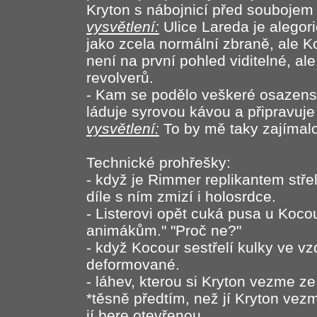
Kryton s nábojnicí před soubojem
vysvětlení:
Ulice Lareda je alegor
jako zcela normální zbraně, ale 
není na první pohled viditelné, a
revolverů.
- Kam se podělo veškeré osazens
láduje syrovou kávou a připravuje
vysvětlení:
To by mě taky zajímalo
Technické prohřešky:
- když je Rimmer replikantem stře
díle s ním zmizí i holosrdce.
- Listerovi opět cuká pusa u Koco
animákům." "Proč ne?"
- když Kocour sestřelí kulky ve v
deformované.
- láhev, kterou si Kryton vezme ze
*těsně předtím, než jí Kryton vez
jí bere otevřenou.