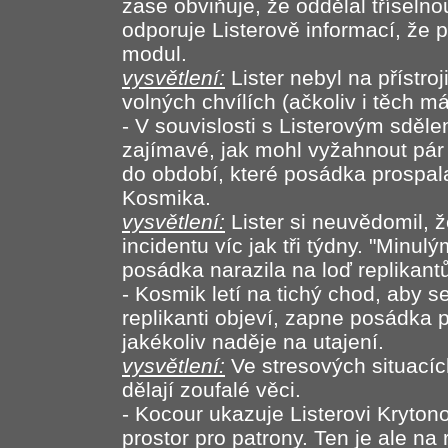
zase obviňuje, že oddělal tříselnou
odporuje Listerově informací, že př
modul.
vysvětlení:
Lister nebyl na přístroj
volných chvílích (ačkoliv i těch má
- V souvislosti s Listerovým sděl
zajímavé, jak mohl vyžahnout pár 
do období, které posádka prospala
Kosmika.
vysvětlení:
Lister si neuvědomil, 
incidentu víc jak tři týdny. "Minul
posádka narazila na loď replikant
- Kosmik letí na tichý chod, aby s
replikanti objeví, zapne posádka p
jakékoliv naděje na utajení.
vysvětlení:
Ve stresových situacích
dělají zoufalé věci.
- Kocour ukazuje Listerovi Krytono
prostor pro patrony. Ten je ale na 