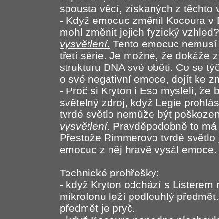
spousta věcí, získaných z těchto 
- Když emocuc změnil Kocoura v
mohl změnit jejich fyzický vzhled?
vysvětlení:
Tento emocuc nemusí b
třetí série. Je možné, že dokáže
strukturu DNA své oběti. Co se tý
o své negativní emoce, dojít ke 
- Proč si Kryton i Eso mysleli, že
světelný zdroj, když Legie prohlá
tvrdé světlo nemůže být poškoze
vysvětlení:
Pravděpodobně to má 
Přestože Rimmerovo tvrdé světlo j
emocuc z něj hravě vysál emoce
Technické prohřešky:
- když Kryton odchází s Listerem 
mikrofonu leží podlouhlý předmět. 
předmět je pryč.