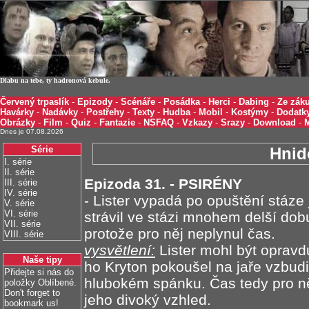
Dlabu na tebe, ty hadronová kebule.
Červený trpaslík
-
Epizody
-
Scénáře
-
Posádka
-
Herci
-
Dabing
-
Ze záku
Havárky
-
Nadávky
-
Postřehy
-
Texty
-
Hudba
-
Mobil
-
Kostýmy
-
Dodatk
Obrázky
-
Film
-
Quiz
-
Fantazie
-
NSFAQ
-
Vzkazy
-
Srazy
-
Download
-
Dnes je 07.08.2026
Série
Hnid
I. série
II. série
Epizoda 31. - PSIRÉNY
III. série
IV. série
- Lister vypadá po opuštění stáze
V. série
VI. série
strávil ve stázi mnohem delší do
VII. série
protože pro něj neplynul čas.
VIII. série
vysvětlení:
Lister mohl být opravdu
Naše tipy
ho Kryton pokoušel na jaře vzbudit
Přidejte si nás do
hlubokém spánku. Čas tedy pro ně
položky Oblíbené.
Don't forget to
jeho divoký vzhled.
bookmark us!