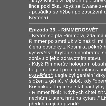
- když Kocoura napadne plechovka
lince poklička. Když se Dwane zve
- posádka se hýbe i po zasažení du
Krytona).
Epizoda 35. - RIMMEROSVĚT
- Kryton se ptá Rimmera, zdá má n
Rimmer po smrti už víc než tři mili
člena posádky z Kosmika pěkně h
vysvětlení:
Kryton se neobratně sn
zprávu o jeho zdravotním stavu.
- Když Rimmerův hologram obsahuj
Legie nepřišel při manipulaci s h
vysvětlení:
Legie byl geniální díky
složen z géniů. V době, kdy "ope
Kosmiku a Legie se stal náchyln
- Rimmer říká: "Kdybych chtěl žít
nechám Listera hrát na kytaru." Li
předcházející epizodě.