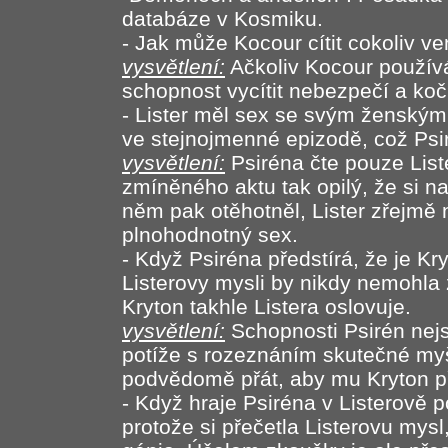
databáze v Kosmiku.
- Jak může Kocour cítit cokoliv v
vysvětlení:
Ačkoliv Kocour používá 
schopnost vycítit nebezpečí a koči
- Lister měl sex se svým ženským
ve stejnojmenné epizodě, což Psi
vysvětlení:
Psiréna čte pouze List
zmíněného aktu tak opilý, že si n
něm pak otěhotněl, Lister zřejmě
plnohodnotný sex.
- Když Psiréna předstírá, že je Kry
Listerovy mysli by nikdy nemohla 
Kryton takhle Listera oslovuje.
vysvětlení:
Schopnosti Psirén nej
potíže s rozeznáním skutečné myš
podvědomě přát, aby mu Kryton př
- Když hraje Psiréna v Listerově po
protože si přečetla Listerovu mys