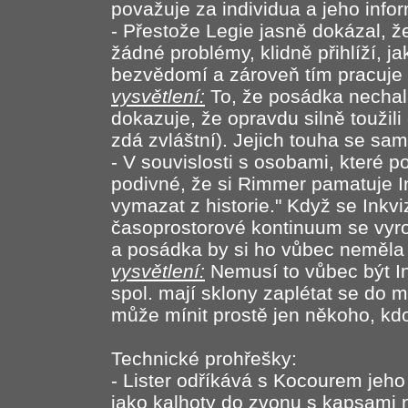
považuje za individua a jeho inf
- Přestože Legie jasně dokázal, ž
žádné problémy, klidně přihlíží, j
bezvědomí a zároveň tím pracuje n
vysvětlení:
To, že posádka nechala
dokazuje, že opravdu silně toužili o
zdá zvláštní). Jejich touha se sa
- V souvislosti s osobami, které p
podivné, že si Rimmer pamatuje In
vymazat z historie." Když se Inkvi
časoprostorové kontinuum se vyrov
a posádka by si ho vůbec neměla
vysvětlení:
Nemusí to vůbec být Ink
spol. mají sklony zaplétat se d
může mínit prostě jen někoho, kdo
Technické prohřešky:
- Lister odříkává s Kocourem jeho
jako kalhoty do zvonu s kapsami 