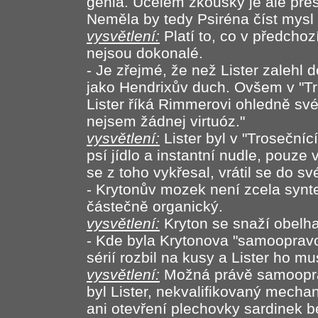
génia. Účelem zkoušky je ale přesv
Neměla by tedy Psiréna číst mysl
vysvětlení:
Platí to, co v předcho
nejsou dokonalé.
- Je zřejmé, že než Lister zalehl d
jako Hendrixův duch. Ovšem v "Tro
Lister říká Rimmerovi ohledně sv
nejsem žádnej virtuóz."
vysvětlení:
Lister byl v "Trosečníc
psí jídlo a instantní nudle, pouze
se z toho vykřesal, vrátil se do 
- Krytonův mozek není zcela synte
částečně organický.
vysvětlení:
Kryton se snaží obelha
- Kde byla Krytonova "samoopravov
sérií rozbil na kusy a Lister ho m
vysvětlení:
Možná právě samooprav
byl Lister, nekvalifikovaný mechan
ani otevření plechovky sardinek b