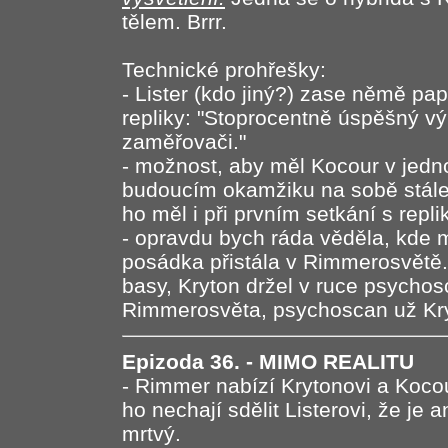
tělem. Brrr.
Technické prohřešky:
- Lister (kdo jiný?) zase němě pa
repliky: "Stoprocentně úspěšný výl
zaměřovači."
- možnost, aby měl Kocour v jed
budoucím okamžiku na sobě stále 
ho měl i při prvním setkání s repl
- opravdu bych ráda věděla, kde m
posádka přistála v Rimmerosvětě. 
basy, Kryton držel v ruce psychos
Rimmerosvěta, psychoscan už Kr
Epizoda 36. - MIMO REALITU
- Rimmer nabízí Krytonovi a Kocou
ho nechají sdělit Listerovi, že je
mrtvý.