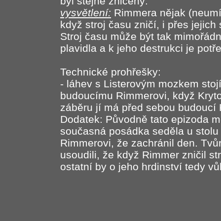
byl stejně zničený.
vysvětlení:
Rimmera nějak (neumím 
když stroj času zničí, i přes jejic
Stroj času může být tak mimořádn
plavidla a k jeho destrukci je pot
Technické prohřešky:
- láhev s Listerovým mozkem stojí
budoucímu Rimmerovi, když Kryto
záběru jí má před sebou budoucí 
Dodatek: Původně tato epizoda mě
současná posádka seděla u stolu a
Rimmerovi, že zachránil den. Tvůr
usoudili, že když Rimmer zničil st
ostatní by o jeho hrdinství tedy v