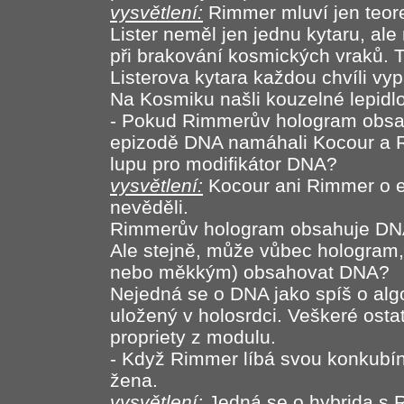
vysvětlení:
Rimmer mluví jen teore
Lister neměl jen jednu kytaru, ale 
při brakování kosmických vraků. T
Listerova kytara každou chvíli vyp
Na Kosmiku našli kouzelné lepidl
- Pokud Rimmerův hologram obsa
epizodě DNA namáhali Kocour a
lupu pro modifikátor DNA?
vysvětlení:
Kocour ani Rimmer o e
nevěděli.
Rimmerův hologram obsahuje DNA
Ale stejně, může vůbec hologram,
nebo měkkým) obsahovat DNA?
Nejedná se o DNA jako spíš o alg
uložený v holosrdci. Veškeré osta
propriety z modulu.
- Když Rimmer líbá svou konkubínu
žena.
vysvětlení:
Jedná se o hybrida s 