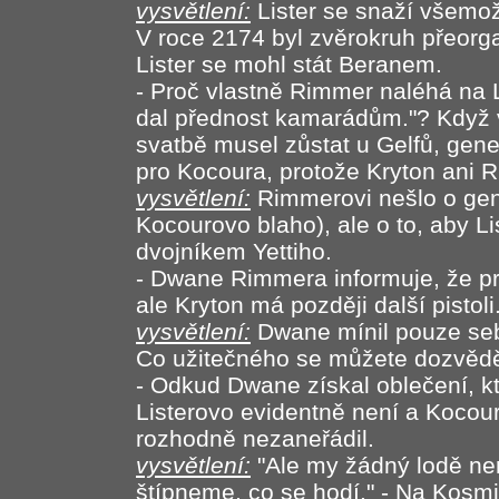
vysvětlení:
Lister se snaží všemož
V roce 2174 byl zvěrokruh přeorg
Lister se mohl stát Beranem.
- Proč vlastně Rimmer naléhá na Li
dal přednost kamarádům."? Když 
svatbě musel zůstat u Gelfů, gener
pro Kocoura, protože Kryton ani R
vysvětlení:
Rimmerovi nešlo o gene
Kocourovo blaho), ale o to, aby Li
dvojníkem Yettiho.
- Dwane Rimmera informuje, že prá
ale Kryton má později další pistoli
vysvětlení:
Dwane mínil pouze se
Co užitečného se můžete dozvě
- Odkud Dwane získal oblečení, kte
Listerovo evidentně není a Kocou
rozhodně nezaneřádil.
vysvětlení:
"Ale my žádný lodě n
štípneme, co se hodí." - Na Kosm