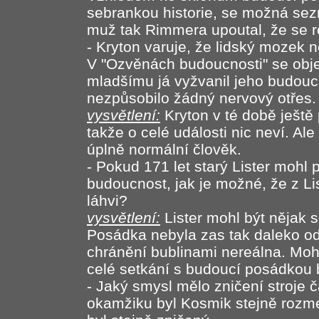
sebrankou historie, se možná sezn
muž tak Rimmera upoutal, že se r
- Kryton varuje, že lidský mozek
V "Ozvěnách budoucnosti" se objev
mladšímu já vyžvanil jeho budoucn
nezpůsobilo žádný nervový otřes.
vysvětlení:
Kryton v té době ještě 
takže o celé události nic neví. Al
úplně normální člověk.
- Pokud 171 let starý Lister mohl 
budoucnost, jak je možné, že z Li
láhvi?
vysvětlení:
Lister mohl být nějak 
Posádka nebyla zas tak daleko od 
chránění bublinami nereálna. Mohl
celé setkání s budoucí posádkou b
- Jaký smysl mělo zničení stroje
okamžiku byl Kosmik stejně rozme