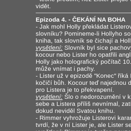
vidět.
Epizoda 4. - ČEKÁNÍ NA BOHA
- Jak mohl Holly překládat Listero
slovníku? Pomineme-li Hollyho so
kniha, tak slovník se čichají a Hol
vysětlení:
Slovník byl sice pachový
kocour nebo Lister ho opatřili ang
Holly jako holografický počítač 10.
může vnímat i pachy.
- Lister už v epizodě "Konec" říká 
kočičí bůh. Kocour teď najednou dě
pro Listera je to překvapení.
vysětlení:
Šlo o nedorozumění v ko
sebe a Listera příliš nevnímal, za
dokud neviděl Svatou knihu.
- Rimmer vyhrožuje Listerovi kar
tvrdí, že v ní Lister je, ale Lister 