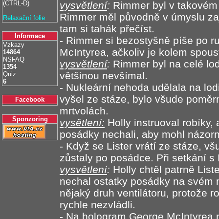
(CTRL-D)
vysvětlení
:
Rimmer byl v takovém 
Rimmer měl původně v úmyslu zaj
Relaxační folie
tam si tahák přečíst.
Informace
- Rimmer si bezostyšně píše po r
Vzkazy
McIntyrea, ačkoliv je kolem spoust
14864
NSFAQ
vysvětlení
:
Rimmer byl na celé lod
1354
většinou nevšímal.
Quiz
6
- Nukleární nehoda udělala na lod
vyšel ze stáze, bylo všude poměr
Facebook
mrtvolách.
Sponzoring
vysětlení:
Holly instruoval robíky, 
posádky nechali, aby mohl názorněj
- Když se Lister vrátí ze stáze, v
zůstaly po posádce. Při setkání s
vysvětlení
:
Holly chtěl patrně List
nechal ostatky posádky na svém mí
nějaký druh ventilátoru, protože 
rychle nezvládli.
- Na hologram George McIntyrea 