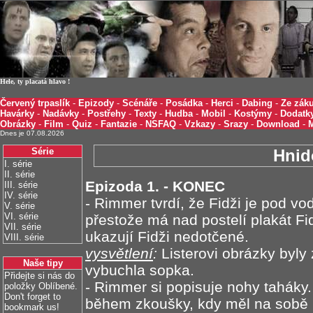
Hele, ty placatá hlavo !
Červený trpaslík
-
Epizody
-
Scénáře
-
Posádka
-
Herci
-
Dabing
-
Ze záku
Havárky
-
Nadávky
-
Postřehy
-
Texty
-
Hudba
-
Mobil
-
Kostýmy
-
Dodatk
Obrázky
-
Film
-
Quiz
-
Fantazie
-
NSFAQ
-
Vzkazy
-
Srazy
-
Download
-
Dnes je 07.08.2026
Série
Hnid
I. série
II. série
Epizoda 1. - KONEC
III. série
IV. série
- Rimmer tvrdí, že Fidži je pod vo
V. série
VI. série
přestože má nad postelí plakát Fi
VII. série
ukazují Fidži nedotčené.
VIII. série
vysvětlení
:
Listerovi obrázky byly
Naše tipy
vybuchla sopka.
Přidejte si nás do
- Rimmer si popisuje nohy taháky. 
položky Oblíbené.
Don't forget to
během zkoušky, kdy měl na sobě
bookmark us!