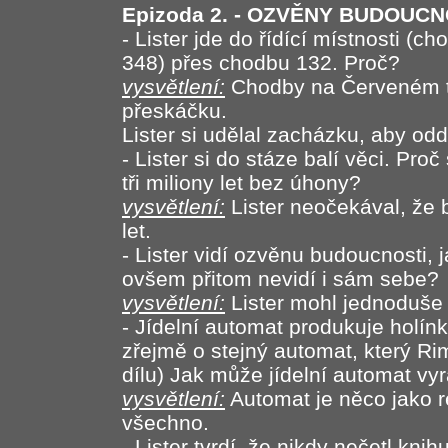
Epizoda 2. - OZVĚNY BUDOUCN
- Lister jde do řídící místnosti (
348) přes chodbu 132. Proč?
vysvětlení:
Chodby na Červeném t
přeskáčku.
Lister si udělal zacházku, aby odd
- Lister si do stáze balí věci. Pr
tři miliony let bez úhony?
vysvětlení:
Lister neočekával, že b
let.
- Lister vidí ozvěnu budoucnosti,
ovšem přitom nevidí i sám sebe?
vysvětlení:
Lister mohl jednoduše 
- Jídelní automat produkuje holí
zřejmě o stejný automat, který Ri
dílu) Jak může jídelní automat vy
vysvětlení:
Automat je něco jako r
všechno.
- Lister tvrdí, že nikdy nečetl kni