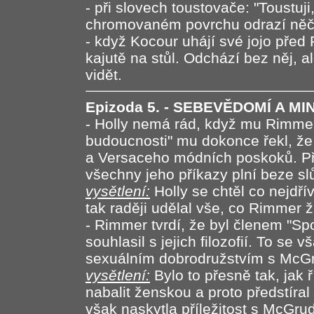
- při slovech toustovače: "Toustuji
chromovaném povrchu odrazí něčí 
- když Kocour uhájí své jojo pře
kajutě na stůl. Odchází bez něj, al
vidět.
Epizoda 5. - SEBEVĚDOMÍ A M
- Holly nemá rád, když mu Rimme
budoucnosti" mu dokonce řekl, že
a Versaceho módních poskoků. Př
všechny jeho příkazy plní beze sl
vysětlení:
Holly se chtěl co nejdřív
tak raději udělal vše, co Rimmer ž
- Rimmer tvrdí, že byl členem "Spo
souhlasil s jejich filozofií. To se
sexuálním dobrodružstvím s McG
vysětlení:
Bylo to přesně tak, jak 
nabalit ženskou a proto předstíra
však naskytla příležitost s McGrud