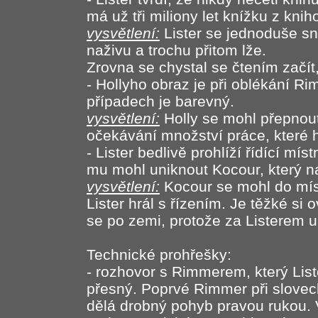
má už tři miliony let knížku z knih
vysvětlení:
Lister se jednoduše sn
naživu a trochu přitom lže.
Zrovna se chystal se čtením začít
- Hollyho obraz je při oblékání Ri
případech je barevný.
vysvětlení:
Holly se mohl přepnou
očekávání množství práce, které 
- Lister bedlivě prohlíží řídící mí
mu mohl uniknout Kocour, který na
vysvětlení:
Kocour se mohl do místn
Lister hrál s řízením. Je těžké si
se po zemi, protože za Listerem u
Technické prohřešky:
- rozhovor s Rimmerem, který Liste
přesný. Poprvé Rimmer při slovech
dělá drobný pohyb pravou rukou.