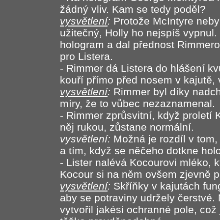
žádný vliv. Kam se tedy poděl?
vysvětlení
:
Protože McIntyre neby
užitečný, Holly ho nejspíš vypnul
hologram a dal přednost Rimmero
pro Listera.
- Rimmer dá Listera do hlášení kvů
kouří přímo před nosem v kajutě,
vysvětlení
:
Rimmer byl díky nadch
míry, že to vůbec nezaznamenal.
- Rimmer zprůsvitní, když proletí
něj rukou, zůstane normální.
vysvětlení:
Možná je rozdíl v tom
a tím, když se něčeho dotkne hol
- Lister nalévá Kocourovi mléko, kt
Kocour si na něm ovšem zjevně p
vysvětlení
:
Skříňky v kajutách fun
aby se potraviny udržely čerstvé
vytvořil jakési ochranné pole, což