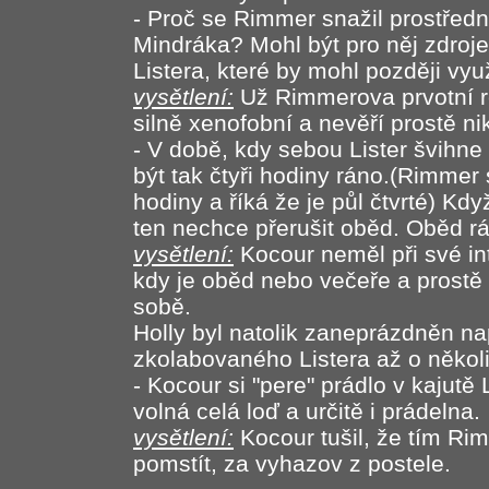
- Proč se Rimmer snažil prostředn
Mindráka? Mohl být pro něj zdroj
Listera, které by mohl později využ
vysětlení:
Už Rimmerova prvotní r
silně xenofobní a nevěří prostě n
- V době, kdy sebou Lister švihn
být tak čtyři hodiny ráno.(Rimmer 
hodiny a říká že je půl čtvrté) K
ten nechce přerušit oběd. Oběd r
vysětlení:
Kocour neměl při své int
kdy je oběd nebo večeře a prostě s
sobě.
Holly byl natolik zaneprázdněn na
zkolabovaného Listera až o několi
- Kocour si "pere" prádlo v kajutě
volná celá loď a určitě i prádelna.
vysětlení:
Kocour tušil, že tím Ri
pomstít, za vyhazov z postele.