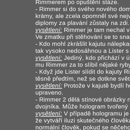
Rimmerem po opuštění stáze.
- Rimmer si do svého nového dom
krámy, ale zcela opomněl své nej
diplomy za plavání zůstaly na zdi.
vysětlení:
Rimmer je tam nechal vis
Ve zmatku při stěhování se to sn
- Kdo mohl zkrášlit kajutu nálepk
tak vysoko nedosáhnou a Lister s
vysětlení:
Jediný, kdo přichází v 
mu Rimmer za to slíbil nějaké ryb
- Když jde Lister slídit do kajuty
těsně předtím, než se dotkne svě
vysětlení:
Protože v kajutě bydlí h
upraveno.
- Rimmer 2 dělá stínové obrázky n
dvojníka. Může hologram tvořený
vysětlení:
V případě hologramu je 
že vytváří iluzi skutečného člově
normální člověk, pokud se něčeh