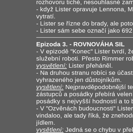
rozhovoru tiché, nesouhlasné zam
- když Lister opravuje Lennona, 
vytratí.
- Lister se řízne do brady, ale p
- Lister sám sebe označí jako 692,
Epizoda 3. - ROVNOVÁHA SIL
- V epizodě "Konec" Lister tvrdí,
služební roboti. Přesto Rimmer r
vysvětlení:
Lister přeháněl.
- Na druhou stranu robíci se účas
vyhrazeného jen důstojníkům.
vysětlení:
Nejpravděpodobnější ted
zástupců a posádky přebírá velení 
posádky s nejvyšší hodností a to
- V "Ozvěnách budoucnosti" Lister 
vindaloo, ale tady říká, že zneho
jídlem.
vysětlení:
Jedná se o chybu v přek