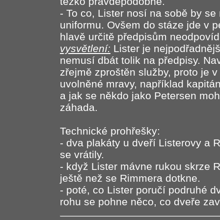
těžko pravděpodobné.
- To co, Lister nosí na sobě by s
uniformu. Ovšem do stáze jde v p
hlavě určitě předpisům neodpovíd
vysvětlení:
Lister je nejpodřadněj
nemusí dbát tolik na předpisy. Na
zřejmě zproštěn služby, proto je v
uvolněné mravy, například kapitán
a jak se někdo jako Petersen mohl
záhada.
Technické prohřešky:
- dva plakáty u dveří Listerovy a
se vrátily.
- když Lister mávne rukou skrze 
ještě než se Rimmera dotkne.
- poté, co Lister poručí podruhé 
rohu se pohne něco, co dveře zav