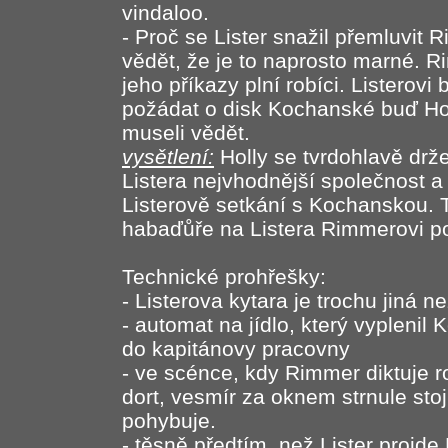
vindaloo.
- Proč se Lister snažil přemluvi
vědět, že je to naprosto marné. R
jeho příkazy plní robíci. Listerovi
požádat o disk Kochanské buď Hol
museli vědět.
vysětlení:
Holly se tvrdohlavě drž
Listera nejvhodnější společnost a 
Listerově setkání s Kochanskou. T
habaďůře na Listera Rimmerovi p
Technické prohřešky:
- Listerova kytara je trochu jiná 
- automat na jídlo, který vyplenil 
do kapitánovy pracovny
- ve scénce, kdy Rimmer diktuje r
dort, vesmír za oknem strnule stoj
pohybuje.
- těsně předtím, než Lister projd