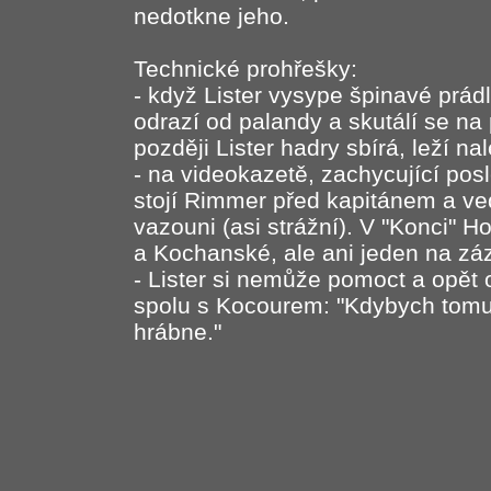
nedotkne jeho.
Technické prohřešky:
- když Lister vysype špinavé prád
odrazí od palandy a skutálí se na 
později Lister hadry sbírá, leží na
- na videokazetě, zachycující po
stojí Rimmer před kapitánem a ve
vazouni (asi strážní). V "Konci" Ho
a Kochanské, ale ani jeden na zá
- Lister si nemůže pomoct a opět o
spolu s Kocourem: "Kdybych tomu u
hrábne."