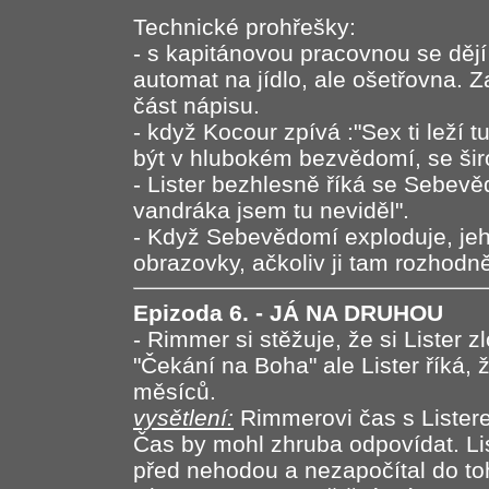
Technické prohřešky:
- s kapitánovou pracovnou se dějí
automat na jídlo, ale ošetřovna. 
část nápisu.
- když Kocour zpívá :"Sex ti leží t
být v hlubokém bezvědomí, se šir
- Lister bezhlesně říká se Sebev
vandráka jsem tu neviděl".
- Když Sebevědomí exploduje, jeho
obrazovky, ačkoliv ji tam rozhodn
Epizoda 6. - JÁ NA DRUHOU
- Rimmer si stěžuje, že si Lister 
"Čekání na Boha" ale Lister říká, 
měsíců.
vysětlení:
Rimmerovi čas s Lister
Čas by mohl zhruba odpovídat. Li
před nehodou a nezapočítal do to