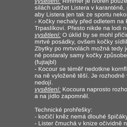
vysětlení:
Rimmer je tvořen pouze 
silách udržet Listera v karanténě
aby Listera jen tak ze sportu ne
- Kočky nechaly před odletem na 
Trpaslíkovi. Přesto nikde na lodi n
vysětlení:
O úklid by se mohl přičin
mrtvé posádky, ovšem kočky sídli
Zbytky po mrtvolách možná tedy j
ně postaraly samy kočky způsobe
(fujtajbl)
- Kocour se téměř nedotkne kornfla
na ně vyloženě těší. Je rozhodně 
nedojí.
vysětlení:
Kocoura naprosto rozhodi
a na jídlo zapomněl.
Technické prohřešky:
- kočičí kněz nemá dlouhé špičák
- Lister čmuchá v knize očividně