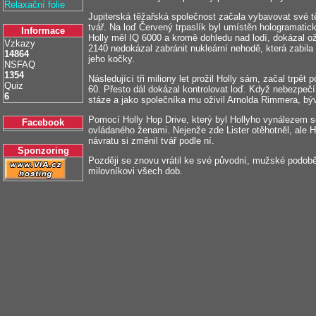
Relaxační folie
Jupiterská těžařská společnost začala vybavovat své tě
tvář. Na loď Červený trpaslík byl umístěn hologramatic
Informace
Holly měl IQ 6000 a kromě dohledu nad lodí, dokázal ož
Vzkazy
2140 nedokázal zabránit nukleární nehodě, která zabila
14864
jeho kočky.
NSFAQ
1354
Následující tři miliony let prožil Holly sám, začal trpět
Quiz
60. Přesto dál dokázal kontrolovat loď. Když nebezpečí r
6
stáze a jako společníka mu oživil Arnolda Rimmera, bý
Pomocí Holly Hop Drive, který byl Hollyho vynálezem s
Facebook
ovládaného ženami. Nejenže zde Lister otěhotněl, ale Ho
návratu si změnil tvář podle ní.
Sponzoring
Později se znovu vrátil ke své původní, mužské podobě,
milovníkovi všech dob.