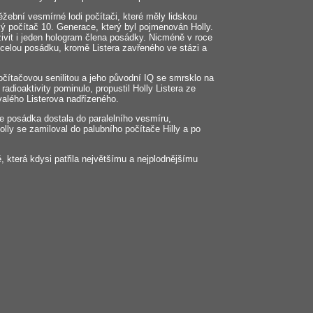
žební vesmírné lodi počítači, které měly lidskou
ký počítač 10. Generace, který byl pojmenován Holly.
ivit i jeden hologram člena posádky. Nicméně v roce
 celou posádku, kromě Listera zavřeného ve stázi a
 počítačovou senilitou a jeho původní IQ se smrsklo na
adioaktivity pominulo, propustil Holly Listera ze
valého Listerova nadřízeného.
e posádka dostala do paralelního vesmíru,
lly se zamiloval do palubního počítače Hilly a po
 která kdysi patřila největšímu a nejplodnějšímu