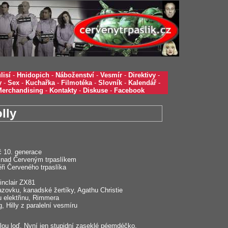
lisí
-
Hnidopich
-
Náboženství
-
Vesmír
-
Direktivy
-
y
-
Sex
-
Kuchařka
-
Filmotéka
-
Slovník
-
Kalendář
-
Merchandising
-
Kontakty
-
Diskuse
-
Facebook
lly
č 10. generace
nad Červeným trpaslíkem
ři Červeného trpaslíka
nclair ZX81
zovku, kanadské žertíky, Agathu Christie
 elektřinu, Rimmera
Hilly z paralelní vesmíru
elou loď. Nyní jen stupidní zaseklé péemdéčko.