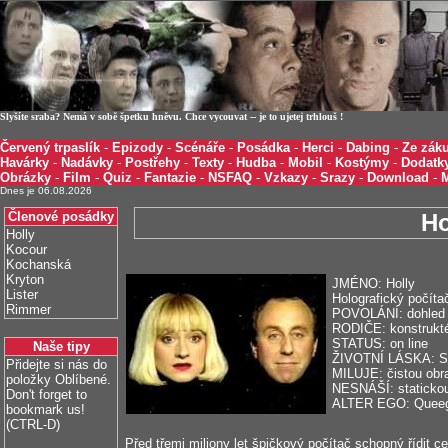
Slyšíte sraba? Nemá v sobě špetku hněvu. Chce vycouvat -- je to ujetej trhlouš !
Červený trpaslík
-
Epizody
-
Scénáře
-
Posádka
-
Herci
-
Dabing
-
Ze záku
Havárky
-
Nadávky
-
Postřehy
-
Texty
-
Hudba
-
Mobil
-
Kostýmy
-
Dodatk
Obrázky
-
Film
-
Quiz
-
Fantazie
-
NSFAQ
-
Vzkazy
-
Srazy
-
Download
-
Dnes je 06.08.2026
Členové posádky
Ho
Holly
Kocour
Kochanská
Kryton
JMÉNO: Holly
Lister
Holografický počíta
Rimmer
POVOLÁNÍ: dohled 
RODIČE: konstrukté
STATUS: on line
Naše tipy
ŽIVOTNÍ LÁSKA: Si
Přidejte si nás do
MILUJE: čistou obra
položky Oblíbené.
NESNÁŠÍ: statickou
Don't forget to
ALTER EGO: Queeg, 
bookmark us!
(CTRL-D)
Před třemi miliony let špičkový počítač schopný řídit c